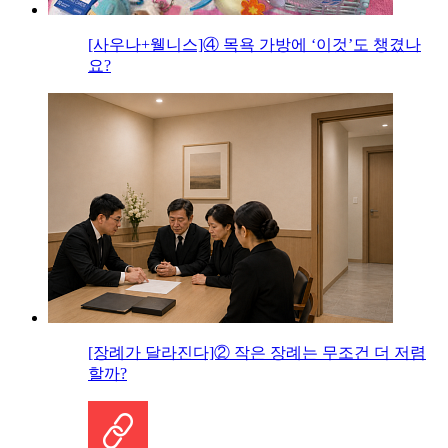
[사우나+웰니스]④ 목욕 가방에 ‘이것’도 챙겼나
요?
[장례가 달라진다]② 작은 장례는 무조건 더 저렴
할까?