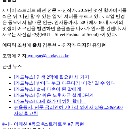
시니어 스트리트 패션 전문 사진작가. 2019년 멋진 할아버지를
찍은 뒤 ‘나만 할 수 있는 일’에 셔터를 누르고 있다. 작업 반경
은 동묘에서 남대문 인근, 인사동까지. 50대에서 80대 사이의
멋쟁이 어르신을 발견하면 슬금슬금 다가가 인사를 건넨다. 저
서로는 사진집 <멋(MUT : Street Fashion of Seoul)>이 있다.
에디터
조형애
출처
김동현 사진작가
디자인
유영현
조형애 기자
hyungae@etoday.co.kr
관련 뉴스
[카드뉴스] 인생 2막에 필요한 세 가지
[카드뉴스] 밤마다 붓고 아픈다리 ‘이것’ 일 수 있다
[카드뉴스] 벌써 마흔이 된 딸에게
[카드뉴스] 참 쉬운 노후자금 설계 3단계
[카드뉴스] 83세 화가 데뷔한 할머니
뉴욕증시, 연준 금리인하 기대감 꺾이자 상승...S&P500
사상 최고치
#시니어패션
#동묘
#스트리트룩
#김동현