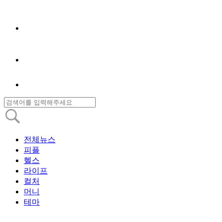
전체뉴스
피플
헬스
라이프
컬처
머니
테마