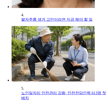
4.
팔자주름 생겨 고민이라면 지금 해야 할 일
5.
노인일자리 안전관리 강화, 안전전담인력 613명 첫
배치