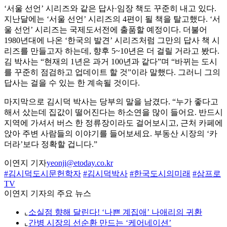
‘서울 선언’ 시리즈와 같은 답사·임장 책도 꾸준히 내고 있다.
지난달에는 ‘서울 선언’ 시리즈의 4편이 될 책을 탈고했다. ‘서
울 선언’ 시리즈는 국제도서전에 출품할 예정이다. 더불어
1980년대에 나온 ‘한국의 발견’ 시리즈처럼 그만의 답사 책 시
리즈를 만들고자 하는데, 향후 5~10년은 더 걸릴 거라고 봤다.
김 박사는 “현재의 1년은 과거 100년과 같다”며 “바뀌는 도시
를 꾸준히 점검하고 업데이트 할 것”이라 말했다. 그러니 그의
답사는 걸을 수 있는 한 계속될 것이다.
마지막으로 김시덕 박사는 당부의 말을 남겼다. “누가 좋다고
해서 샀는데 집값이 떨어진다는 하소연을 많이 들어요. 반드시
지역에 가셔서 버스 한 정류장이라도 걸어보시고, 근처 카페에
앉아 주변 사람들의 이야기를 들어보세요. 부동산 시장의 ‘카
더라’보다 정확할 겁니다.”
이연지 기자
yeonji@etoday.co.kr
#김시덕도시문헌학자
#김시덕박사
#한국도시의미래
#삼프로
TV
이연지 기자의 주요 뉴스
⌞
소실점 향해 달린다! ‘나쁜 계집애’ 나애리의 귀환
⌞
간병 시장의 선순환 만드는 ‘케어네이션’