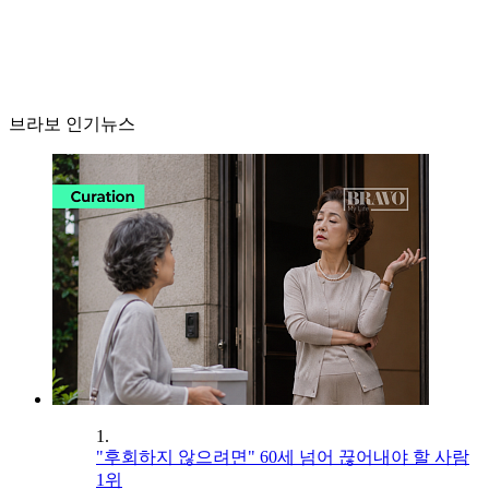
브라보 인기뉴스
1.
"후회하지 않으려면" 60세 넘어 끊어내야 할 사람
1위