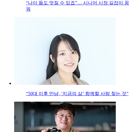
“나이 듦도 멋질 수 있죠”… 시니어 시장 길잡이 꿈
꿔
“50대 이후 만남, ‘지금의 삶’ 함께할 사람 찾는 것”