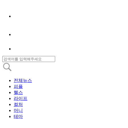
전체뉴스
피플
헬스
라이프
컬처
머니
테마