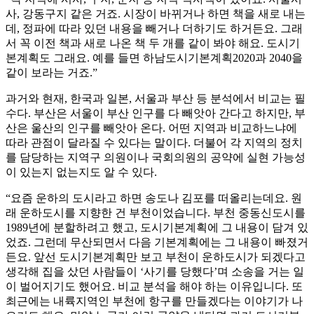
사, 강동구지 같은 거죠. 시장이 바뀌거나 하면 책을 새로 내는
데, 정파에 따라 있던 내용을 빼거나 더하기도 하거든요. 그래
서 꼭 이전 책과 새로 나온 책 두 개를 같이 봐야 해요. 도시기
본계획도 그래요. 예를 들면 하남도시기본계획2020과 2040을
같이 보라는 거죠.”
과거와 현재, 한국과 일본, 서울과 부산 등 분석에서 비교는 필
수다. 부산은 서울이 부산 인구를 다 빼앗아 간다고 하지만, 부
산은 울산의 인구를 빼앗아 온다. 어떤 지역과 비교하느냐에
따라 관점이 달라질 수 있다는 말이다. 더불어 각 지역의 정치
를 담당하는 지역구 의원이나 국회의원의 공약에 실현 가능성
이 있는지 없는지도 알 수 있다.
“요즘 운하의 도시라고 하면 송도나 김포를 떠올리는데요. 원
래 운하도시를 지향한 건 부천이었습니다. 부천 중동신도시를
1989년에 분할하려고 했고, 도시기본계획에 그 내용이 담겨 있
었죠. 그런데 무산되면서 다음 기본계획에는 그 내용이 빠졌거
든요. 앞선 도시기본계획만 보고 부천이 운하도시가 되겠다고
생각해 집을 샀던 사람들이 ‘사기를 당했다’며 소송을 거는 일
이 벌어지기도 했어요. 비교 분석을 해야 하는 이유입니다. 또
최근에는 내륙지역인 부천에 항구를 만들겠다는 이야기가 나