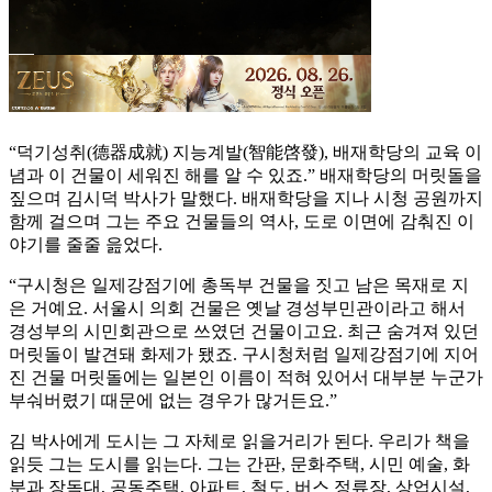
“덕기성취(德器成就) 지능계발(智能啓發), 배재학당의 교육 이
념과 이 건물이 세워진 해를 알 수 있죠.” 배재학당의 머릿돌을
짚으며 김시덕 박사가 말했다. 배재학당을 지나 시청 공원까지
함께 걸으며 그는 주요 건물들의 역사, 도로 이면에 감춰진 이
야기를 줄줄 읊었다.
“구시청은 일제강점기에 총독부 건물을 짓고 남은 목재로 지
은 거예요. 서울시 의회 건물은 옛날 경성부민관이라고 해서
경성부의 시민회관으로 쓰였던 건물이고요. 최근 숨겨져 있던
머릿돌이 발견돼 화제가 됐죠. 구시청처럼 일제강점기에 지어
진 건물 머릿돌에는 일본인 이름이 적혀 있어서 대부분 누군가
부숴버렸기 때문에 없는 경우가 많거든요.”
김 박사에게 도시는 그 자체로 읽을거리가 된다. 우리가 책을
읽듯 그는 도시를 읽는다. 그는 간판, 문화주택, 시민 예술, 화
분과 장독대, 공동주택, 아파트, 철도, 버스 정류장, 상업시설,