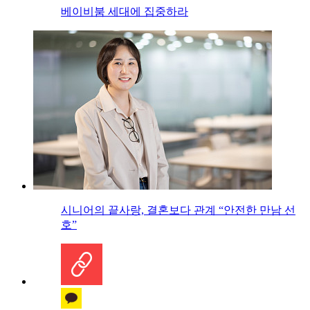
베이비붐 세대에 집중하라
시니어의 끝사랑, 결혼보다 관계 “안전한 만남 선
호”