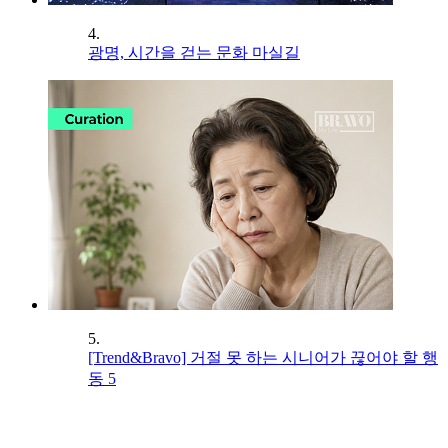
4.
광명, 시간을 걷는 문화 마실길
5.
[Trend&Bravo] 거절 못 하는 시니어가 끊어야 할 행
동 5