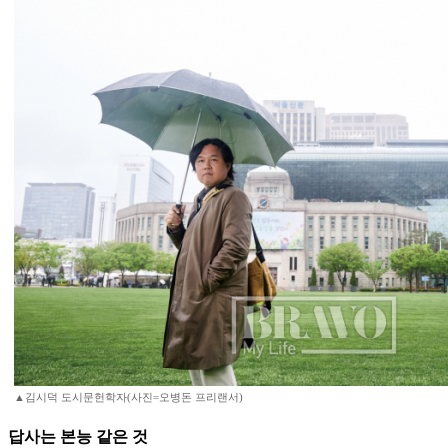
▲김시덕 도시문헌학자(사진=오병돈 프리랜서)
답사는 본능 같은 것