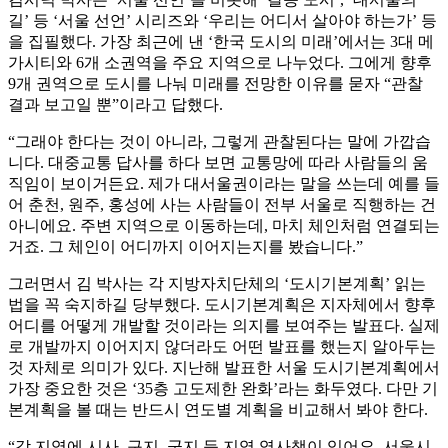
길’ 등 ‘서울 선언’ 시리즈와 ‘우리는 어디서 살아야 하는가’ 등
을 집필했다. 가장 최근에 낸 ‘한국 도시의 미래’에서는 3대 메
가시티와 6개 소권역을 주요 지역으로 나누었다. 그에게 향후
9개 권역으로 도시를 나눠 미래를 전망한 이유를 묻자 “관찰
결과 보고일 뿐”이라고 답했다.
“그래야 한다는 것이 아니라, 그렇게 관찰된다는 말에 가깝습
니다. 대중교통 답사를 하다 보면 교통망에 따라 사람들의 움
직임이 보이거든요. 제가 대서울권이라는 말을 쓰는데 예를 들
어 춘천, 원주, 홍성에 사는 사람들이 전부 서울로 직행하는 건
아니에요. 주변 지역으로 이동하는데, 마치 체인처럼 연결되는
거죠. 그 체인이 어디까지 이어지는지를 봤습니다.”
그러면서 김 박사는 각 지방자치단체의 ‘도시기본계획’ 읽는
법을 꼭 숙지하길 당부했다. 도시기본계획은 지자체에서 향후
어디를 어떻게 개발할 것이라는 의지를 보여주는 발표다. 실제
로 개발까지 이어지지 않더라도 어떤 발표를 했는지 알아두는
것 자체로 의미가 있다. 지난해 발표한 서울 도시기본계획에서
가장 중요한 것은 ‘35층 고도제한 완화’라는 화두였다. 다만 기
본계획을 볼 때는 반드시 연도별 계획을 비교해서 봐야 한다.
“각 지역에 시사, 구지, 군지 등 지역 역사책이 있어요. 서울시