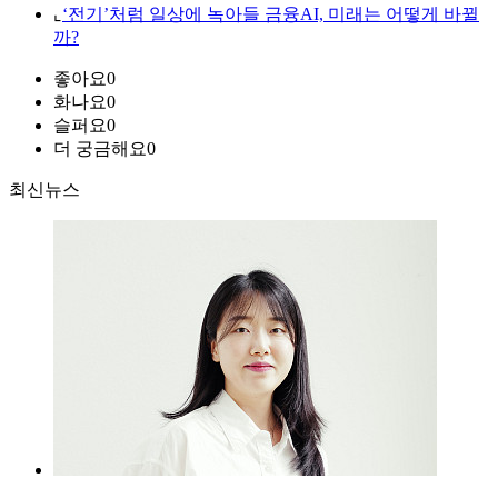
⌞
‘전기’처럼 일상에 녹아들 금융AI, 미래는 어떻게 바뀔
까?
좋아요
0
화나요
0
슬퍼요
0
더 궁금해요
0
최신뉴스