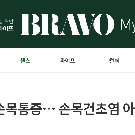
헬스
라이프
컬처
 손목통증… 손목건초염 