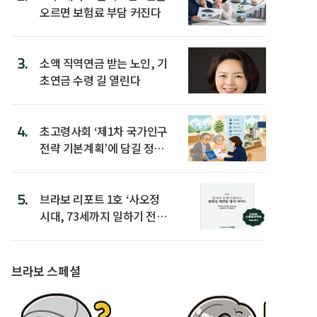
오르면 보험료 부담 커진다
3.
소액 직역연금 받는 노인, 기
초연금 수령 길 열린다
4.
초고령사회 ‘제1차 국가인구
전략 기본계획’에 담길 정책
은
5.
브라보 리포트 1호 ‘사오정
시대, 73세까지 일하기 전략’
발간
브라보 스페셜