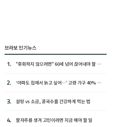
브라보 인기뉴스
1.
"후회하지 않으려면" 60세 넘어 끊어내야 할 사
람 1위
2.
‘아파도 집에서 늙고 싶어…’ 고령 가구 40% 노
후 주택이라 어...
3.
설탕 vs 소금, 콩국수를 건강하게 먹는 법
4.
팔자주름 생겨 고민이라면 지금 해야 할 일