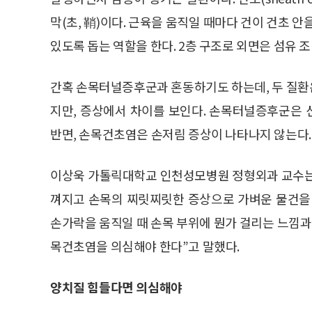
막(초, 鞘)이다. 근육을 움직일 때마다 건이 건초 
있도록 돕는 역할을 한다. 2층 구조로 외면은 섬유 조
간혹 손목터널증후군과 혼동하기도 하는데, 두 질환
지만, 증상에서 차이를 보인다. 손목터널증후군은
반면, 손목건초염은 손저림 증상이 나타나지 않는다.
이상욱 가톨릭대학교 인천성모병원 정형외과 교수는
껴지고 손목의 찌릿찌릿한 증상으로 가벼운 물건을 
손가락을 움직일 때 손목 부위에 뭔가 걸리는 느낌
목건초염을 의심해야 한다”고 말했다.
양치질 힘들다면 의심해야