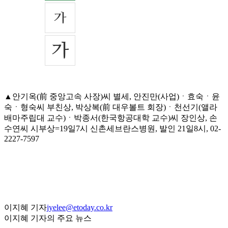
▲안기옥(前 중앙고속 사장)씨 별세, 안진만(사업)ㆍ효숙ㆍ윤
숙ㆍ형숙씨 부친상, 박상복(前 대우볼트 회장)ㆍ천선기(앨라
배마주립대 교수)ㆍ박종서(한국항공대학 교수)씨 장인상, 손
수연씨 시부상=19일7시 신촌세브란스병원, 발인 21일8시, 02-
2227-7597
이지혜 기자
jyelee@etoday.co.kr
이지혜 기자의 주요 뉴스