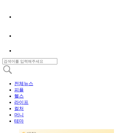
전체뉴스
피플
헬스
라이프
컬처
머니
테마