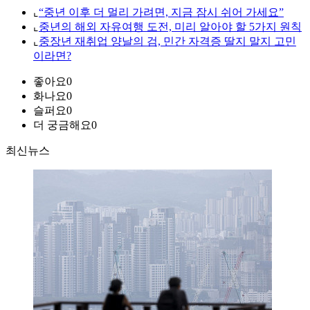
⌞
“중년 이후 더 멀리 가려면, 지금 잠시 쉬어 가세요”
⌞
중년의 해외 자유여행 도전, 미리 알아야 할 5가지 원칙
⌞
중장년 재취업 양날의 검, 민간 자격증 딸지 말지 고민
이라면?
좋아요
0
화나요
0
슬퍼요
0
더 궁금해요
0
최신뉴스