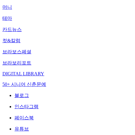
머니
테마
카드뉴스
컷&칼럼
브라보스페셜
브라보리포트
DIGITAL LIBRARY
50+ 시니어 신춘문예
블로그
인스타그램
페이스북
유튜브