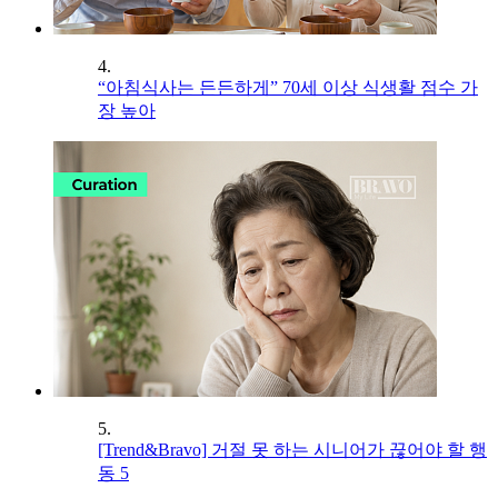
4.
“아침식사는 든든하게” 70세 이상 식생활 점수 가
장 높아
5.
[Trend&Bravo] 거절 못 하는 시니어가 끊어야 할 행
동 5