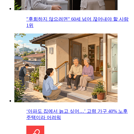
"후회하지 않으려면" 60세 넘어 끊어내야 할 사람
1위
‘아파도 집에서 늙고 싶어…’ 고령 가구 40% 노후
주택이라 어려워