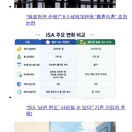
“해로하면 손해?” 8·3 세제개편에 ‘황혼이혼’ 조장
논란
“ISA ‘남은 한도’ 사라질 수 있다” 기존 가입자 주
목!