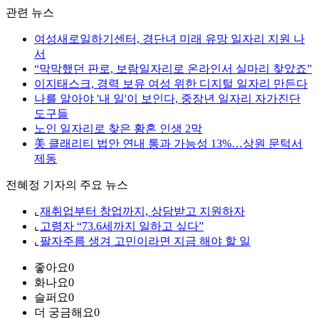
관련 뉴스
여성새로일하기센터, 경단녀 미래 유망 일자리 지원 나
서
“막막했던 판로, 보람일자리로 온라인서 실마리 찾았죠”
이지태스크, 경력 보유 여성 위한 디지털 일자리 만든다
나를 알아야 '내 일'이 보인다, 중장년 일자리 자가진단
도구들
노인 일자리로 찾은 황혼 인생 2막
美 클래리티 법안 연내 통과 가능성 13%…상원 문턱서
제동
전혜정 기자의 주요 뉴스
⌞
재취업부터 창업까지, 상담받고 지원하자
⌞
고령자 “73.6세까지 일하고 싶다”
⌞
팔자주름 생겨 고민이라면 지금 해야 할 일
좋아요
0
화나요
0
슬퍼요
0
더 궁금해요
0