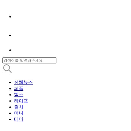
전체뉴스
피플
헬스
라이프
컬처
머니
테마