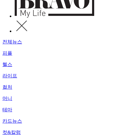
전체뉴스
피플
헬스
라이프
컬처
머니
테마
카드뉴스
컷&칼럼