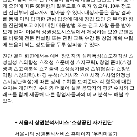
개 요인에 따른 60문항의 질문으로 이뤄져 있으며, 10분 정도
면 진단부터 결과까지 받아볼 수 있다. 대상자들은 응답 결과
를 통해 미리 입력한 관심 업종에 대해 창업 요인 중 부족한 점
을 진단해보고 이에 대한 대응방법 또는 권고 사항 등을 받아
보게 된다. 아울러 상권정보시스템에서 제공하는 보완 콘텐츠
를 비롯해 전문 컨설팅 또는 관련 교육 수강 등 창업 계획 수립
에 도움이 되는 정보들을 두루 살펴볼 수 있다.
진단 결과 화면에서는 예비 창업자의 심리특성(△도전정신 △
성실성 △외향성 △적성 △준비성 △지구력), 창업 준비(△경
쟁력 △고객분석 △기술력 △상품차별성 △위험감수 △창업
역량 △창의력), 배경 분석(△거시적 △미시적 △사업안정성
△시장탄력성)에 따른 상세 수치를 보여준다. 각 항목에 대한
수치는 개인적인 수치와 더불어 설문 응답자의 평균 수치와 그
래프를 함께 제공해 다른 창업자들과의 비교 분석도 해볼 수
있다.
+ 서울시 상권분석서비스 ‘소상공인 자가진단’
서울시의 상권분석서비스 홈페이지 ‘우리마을가