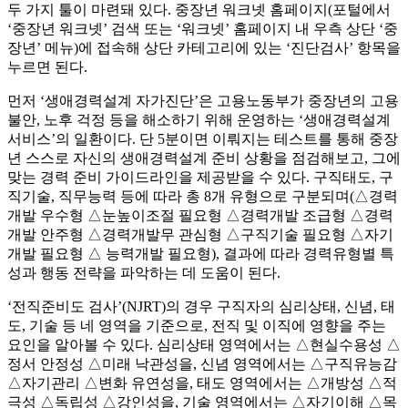
두 가지 툴이 마련돼 있다. 중장년 워크넷 홈페이지(포털에서
‘중장년 워크넷’ 검색 또는 ‘워크넷’ 홈페이지 내 우측 상단 ‘중
장년’ 메뉴)에 접속해 상단 카테고리에 있는 ‘진단검사’ 항목을
누르면 된다.
먼저 ‘생애경력설계 자가진단’은 고용노동부가 중장년의 고용
불안, 노후 걱정 등을 해소하기 위해 운영하는 ‘생애경력설계
서비스’의 일환이다. 단 5분이면 이뤄지는 테스트를 통해 중장
년 스스로 자신의 생애경력설계 준비 상황을 점검해보고, 그에
맞는 경력 준비 가이드라인을 제공받을 수 있다. 구직태도, 구
직기술, 직무능력 등에 따라 총 8개 유형으로 구분되며(△경력
개발 우수형 △눈높이조절 필요형 △경력개발 조급형 △경력
개발 안주형 △경력개발무 관심형 △구직기술 필요형 △자기
개발 필요형 △ 능력개발 필요형), 결과에 따라 경력유형별 특
성과 행동 전략을 파악하는 데 도움이 된다.
‘전직준비도 검사’(NJRT)의 경우 구직자의 심리상태, 신념, 태
도, 기술 등 네 영역을 기준으로, 전직 및 이직에 영향을 주는
요인을 알아볼 수 있다. 심리상태 영역에서는 △현실수용성 △
정서 안정성 △미래 낙관성을, 신념 영역에서는 △구직유능감
△자기관리 △변화 유연성을, 태도 영역에서는 △개방성 △적
극성 △독립성 △강인성을, 기술 영역에서는 △자기이해 △목