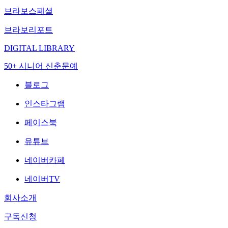
브라보스페셜
브라보리포트
DIGITAL LIBRARY
50+ 시니어 신춘문예
블로그
인스타그램
페이스북
유튜브
네이버카페
네이버TV
회사소개
구독신청