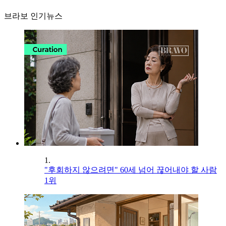
브라보 인기뉴스
1.
"후회하지 않으려면" 60세 넘어 끊어내야 할 사람
1위