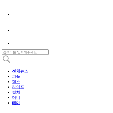
전체뉴스
피플
헬스
라이프
컬처
머니
테마