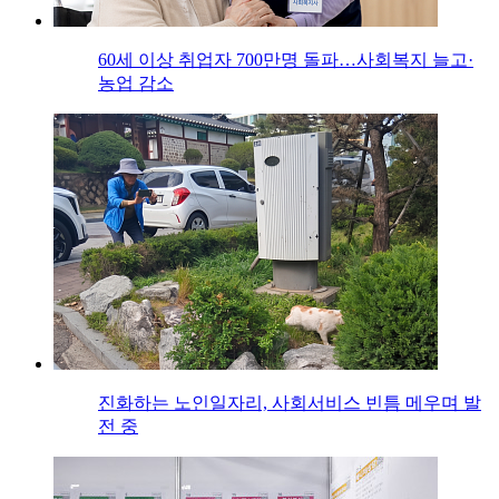
60세 이상 취업자 700만명 돌파…사회복지 늘고·
농업 감소
진화하는 노인일자리, 사회서비스 빈틈 메우며 발
전 중