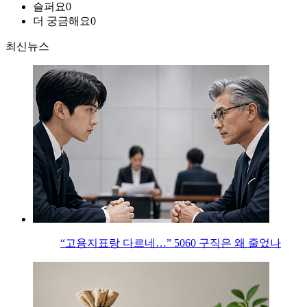
슬퍼요
0
더 궁금해요
0
최신뉴스
“고용지표랑 다르네…” 5060 구직은 왜 줄었나