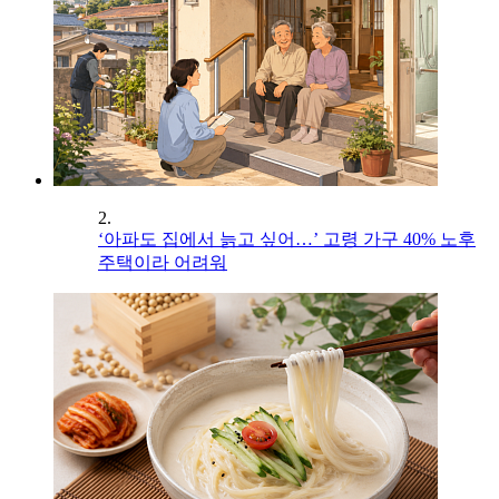
2.
‘아파도 집에서 늙고 싶어…’ 고령 가구 40% 노후
주택이라 어려워