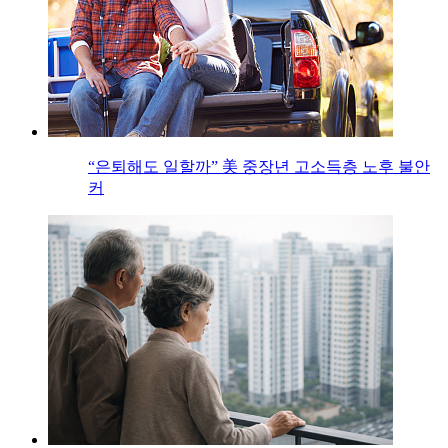
“은퇴해도 일할까” 美 중장년 고소득층 노후 불안
커