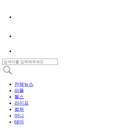
전체뉴스
피플
헬스
라이프
컬처
머니
테마