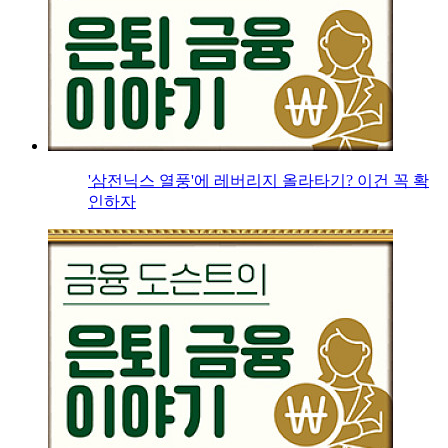
'삼전닉스 열풍'에 레버리지 올라타기? 이건 꼭 확
인하자