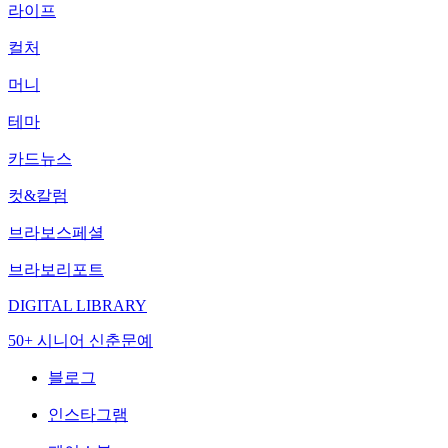
라이프
컬처
머니
테마
카드뉴스
컷&칼럼
브라보스페셜
브라보리포트
DIGITAL LIBRARY
50+ 시니어 신춘문예
블로그
인스타그램