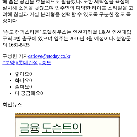
해 좁은 공간을 효율적으로 활용했다. 또한 세탁실을 욕실에
설치해 소음을 낮췄으며 입주민의 다양한 라이프 스타일을 고
려해 침실과 거실 분리형을 선택할 수 있도록 구분한 점도 특
징이다.
‘송도 캠퍼스타운’ 모델하우스는 인천지하철 1호선 인천대입
구역 4번 출구에 있으며 입주는 2016년 3월 예정이다. 분양문
의 1661-8435
구성헌 기자
carlove@etoday.co.kr
#분양
#롯데건설
#송도
좋아요
0
화나요
0
슬퍼요
0
더 궁금해요
0
최신뉴스