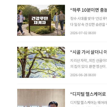
“하루 10분이면 충
장수 시대를 맞아 ‘건강 
다 일상 속 건강한 습관을
균형 잡힌 식사와 규칙적인 운동, 충분한 수
2026-07-02 06:00
식 PD(본지 5월호 인터뷰
“시골 가서 살더니 이
지리산 자락, 외진 산골이다.
의 집이 있다. 환한 청산이
광은 수려하다. 오로지 자
2026-06-28 06:00
지없이 해맑은 경관이다. 
“디지털 헬스케어로 
디지털 헬스케어는 웨어러블