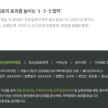
결제하면 10% 추가 할인을 받을 수 있다. 이번
료의 효과를 높이는 ‘1·3·5 법칙’
서 자주 듣는 말입니다. 급성으로 목이나
, 오래된 목·허리디스크나 만성 어깨 통증, 턱관절 장애로 불편함
 뒤 “생각보다 빨리 좋아졌어요.”, “밤에 통증 때문에 깨지 않고 잘
자게 됐어요.”라고 말씀하실 때가 많습니다. 물론 치료 효과에는 개인차
개인정보처리방침
ㅣ
청소년보호정책
ㅣ
구독신청
ㅣ
공지사항
ㅣ
기사제보/
이 라이프) ㅣ 서울시 강남구 강남대로 556 이투데이빌딩 15층 ㅣ ☎ 02)799-6713
 : 2014.02.04 ㅣ 발행일자 : 2014.02.07 ㅣ 발행인 : 김상우 ㅣ 편집인 : 한승훈 ㅣ
 의견을 모아
언론 윤리강령
,
기자윤리강령
,
임직원 윤리강령
및 실천규정을 제정, 준수하
츠(기사)는 인터넷신문위원회 윤리강령을 준수하며, 저작권법의 보호를 받습니다.
 이용 등을 금지합니다.