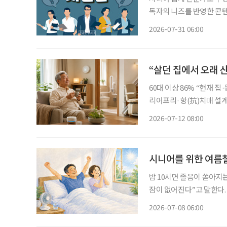
독자의 니즈를 반영한 콘텐츠와
26일 오전 10시~11시
2026-07-31 06:00
학교 시니어비즈니스학과 
“살던 집에서 오래 산
60대 이상 86% “현재 집
리어프리·항(抗)치매 설계까지 살던 곳에서 안전하고 편안하게 노후를 보낼
AI 기술이 주목받고 있다.
2026-07-12 08:00
는 집이나 동네에서 계속 
시니어를 위한 여름철
밤 10시면 졸음이 쏟아지는
잠이 없어진다”고 말한다. 정말 그럴까. 대한수면학회가 발표한
태’에 따르면 한국인의 평균
2026-07-08 06:00
로 나타났다. 숙면을 취한