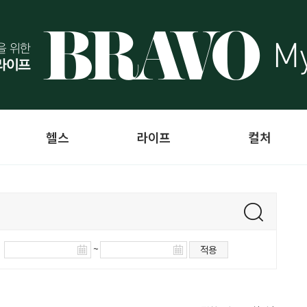
헬스
라이프
컬처
~
적용