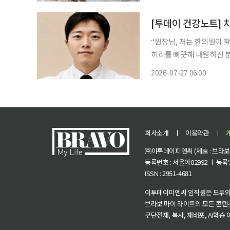
을 제공하며 카카오페이로 
[투데이 건강노트] 치
“원장님, 저는 한의원이 잘 맞는 것 같아요.” 진료실에
허리를 삐끗해 내원하신 분
을 겪던 분들이 치료를 받은
2026-07-27 06:00
회사소개
ㅣ
이용약관
ㅣ
㈜이투데이피엔씨 (제호 : 브라보 마
등록번호 : 서울아02992 ㅣ 등록일자
ISSN : 2951-4681
이투데이피엔씨 임직원은 모두의
브라보 마이 라이프의 모든 콘텐
무단전재, 복사, 재배포, AI학습