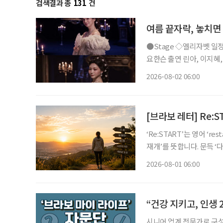
검색결과 총
131
건
여름 끝자락, 놓치면
●Stage ◇엘리자벳 일정 8월 16일 ~ 11월 15일 장소 블루스퀘어 우리은행홀 연출 로버트
요한슨 출연 린아, 이지혜, 이지
리자벳’은 오스트리아 황후
2026-08-02 06:00
를 향한 갈망, 초월적 존재 ‘
[브라보 레터] Re:S
‘Re:START’는 영어 ‘
재개’를 뜻합니다. 문득 
다. 보통 새해 계획은 1월에 많이 세우죠. 하지만 삶을 다시 정렬하기 좋은 시기가 언제일까 고
2026-08-01 06:00
민해보니, 한 해의 중간 혹
“건강 지키고, 인생
시니어 업계 전문가로 구성