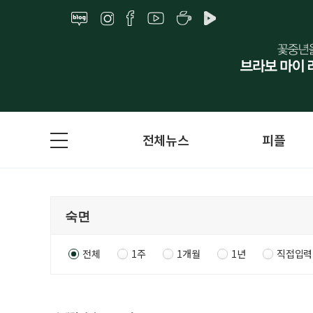
전체뉴스
피플
전체
1주
1개월
1년
직접입력