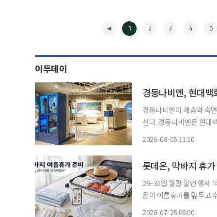
1
2
3
4
5
이투데이
경동나비엔, 현대백
경동나비엔이 제습과 숙면,
선다. 경동나비엔은 현대백화점 압구정본점에서 13일까지 ‘나비엔 팝업’을 운영한다고 5일
밝혔다. 이번 행사는 5월 더현대 서울과 지난달 현대백화점 판교점에 이어 올해 세 번째로 진
2026-08-05 11:10
행하는 팝업이다. 거실과 침
◀
롯데온, 막바지 휴
29~31일 월말 할인 행사 
온이 여름휴가를 앞두고 수영복과
일부터 31일까지 사흘간 '
2026-07-28 06:00