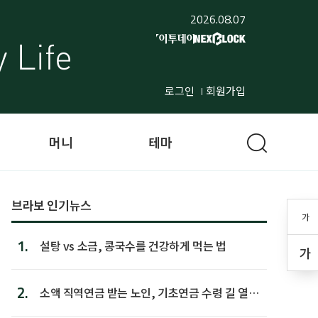
2026.08.07
로그인
회원가입
머니
테마
브라보 인기뉴스
가
1.
설탕 vs 소금, 콩국수를 건강하게 먹는 법
가
2.
소액 직역연금 받는 노인, 기초연금 수령 길 열린
다