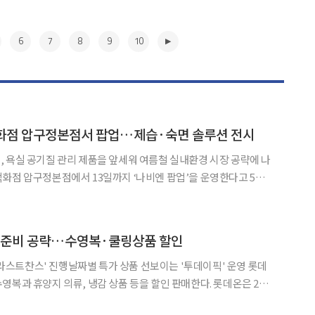
6
7
8
9
10
화점 압구정본점서 팝업…제습·숙면 솔루션 전시
 욕실 공기질 관리 제품을 앞세워 여름철 실내환경 시장 공략에 나
실, 욕실 등 주거 공간에 적용할 수 있는 제품을 직접
▶
가 준비 공략…수영복·쿨링상품 할인
'라스트찬스' 진행날짜별 특가 상품 선보이는 '투데이픽' 운영 롯데
 휴양지 의류, 냉감 상품 등을 할인 판매한다. 롯데온은 29
라스트찬스'를 진행한다고 밝혔다. 행사 기간 10% 중복 할인 쿠폰