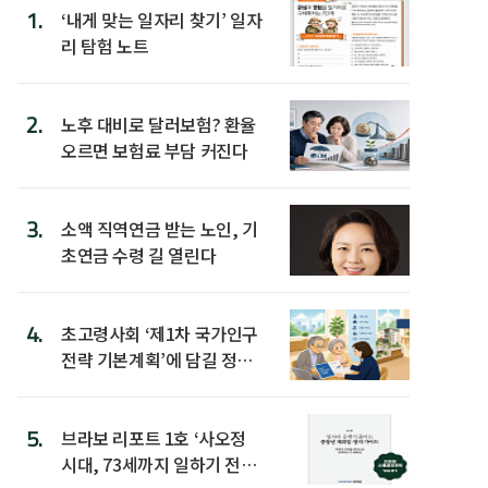
1.
‘내게 맞는 일자리 찾기’ 일자
리 탐험 노트
2.
노후 대비로 달러보험? 환율
오르면 보험료 부담 커진다
3.
소액 직역연금 받는 노인, 기
초연금 수령 길 열린다
4.
초고령사회 ‘제1차 국가인구
전략 기본계획’에 담길 정책
은
5.
브라보 리포트 1호 ‘사오정
시대, 73세까지 일하기 전략’