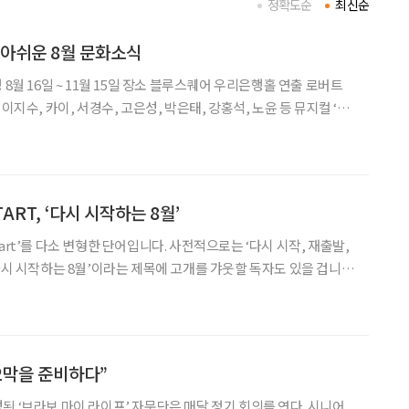
정확도순
최신순
 아쉬운 8월 문화소식
수, 카이, 서경수, 고은성, 박은태, 강홍석, 노윤 등 뮤지컬 ‘엘
 엘리자벳의 삶을 바탕으로 황실의 화려함 뒤에 숨은 고독과 자유
죽음(Der Tod)’
TART, ‘다시 시작하는 8월’
restart’를 다소 변형한 단어입니다. 사전적으로는 ‘다시 시작, 재출발,
‘다시 시작하는 8월’이라는 제목에 고개를 갸웃할 독자도 있을 겁니
은 계절의 경계에 선 지금
 2막을 준비하다”
된 ‘브라보 마이 라이프’ 자문단은 매달 정기 회의를 연다. 시니어