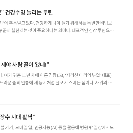
분” 건강수명 늘리는 루틴
루틴’이 주목받고 있다. 건강하게 나이 들기 위해서는 특별한 비법보
 꾸준히 실천하는 것이 중요하다는 의미다. 대표적인 건강 루틴으로
면 등을 꼽는다. MBC ‘뉴 논스톱’으로 유명한 김민
 참고)는 퇴직 후 50대에 지방간 판정
제야 사람 꼴이 됐네!”
 여기 귀촌 11년 차에 이른 김랑(58, ‘지리산 마리의 부엌’ 대표)
 드리운 숲의 안통에 새 둥지처럼 살포시 스며든 집이다. 사위의 풍
연의 민낯으로 채워져 순수하다. 다른 차원의 세상을 이어 붙인 양 그
조용한 안식을 구가할 만한 산골짝이다.
장수 시대 활짝”
 기기, 모바일 앱, 인공지능(AI) 등을 활용해 병원 밖 일상에서도