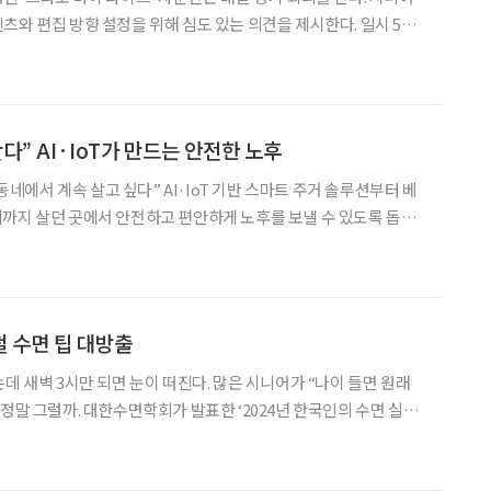
 편집 방향 설정을 위해 심도 있는 의견을 제시한다. 일시 5월
 30분 참석 조성권 이투데이피엔씨 미래설계연구원장, 박영란 강남대
교수, 양진옥 굿네이버스 미래재단 대표, 이
다” AI·IoT가 만드는 안전한 노후
·동네에서 계속 살고 싶다” AI·IoT 기반 스마트 주거 솔루션부터 베
 수 있도록 돕는
 60대 이상 시니어의 86%(2024년 국토연구원 실태조사)가 현재 사
살고 싶다고 희망한 만큼 주거 솔루션
 수면 팁 대방출
데 새벽 3시만 되면 눈이 떠진다. 많은 시니어가 “나이 들면 원래
 ‘2024년 한국인의 수면 실
 수면 시간은 6시간 58분으로 OECD 평균보다 18% 부족한 것으
다고 답한 비율은 7%에 그쳤고, 응답