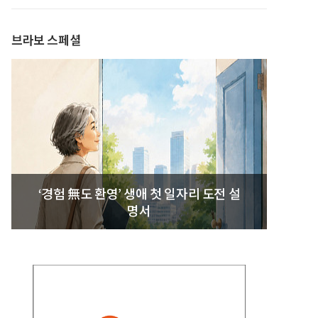
발간
브라보 스페셜
‘경험 無도 환영’ 생애 첫 일자리 도전 설
명서