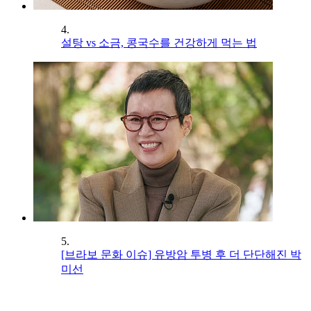
4.
설탕 vs 소금, 콩국수를 건강하게 먹는 법
5.
[브라보 문화 이슈] 유방암 투병 후 더 단단해진 박
미선