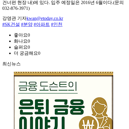
건너편 현장 내)에 있다. 입주 예정일은 2016년 6월이다.(문의
032-876-3971)
강영관 기자
kwan@etoday.co.kr
#SK건설
#분양
#아파트
#인천
좋아요
0
화나요
0
슬퍼요
0
더 궁금해요
0
최신뉴스