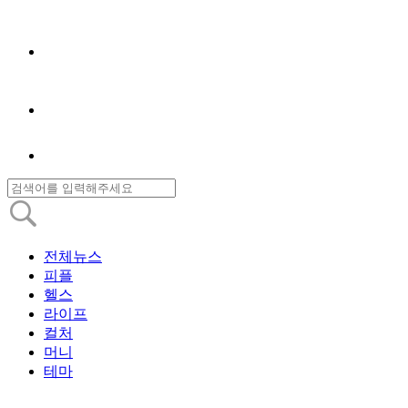
전체뉴스
피플
헬스
라이프
컬처
머니
테마