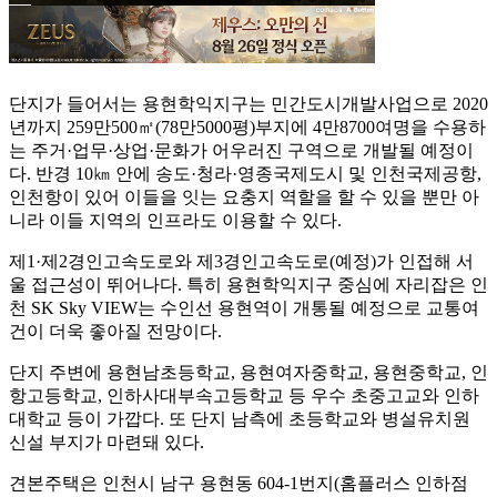
단지가 들어서는 용현학익지구는 민간도시개발사업으로 2020
년까지 259만500㎡(78만5000평)부지에 4만8700여명을 수용하
는 주거·업무·상업·문화가 어우러진 구역으로 개발될 예정이
다. 반경 10㎞ 안에 송도·청라·영종국제도시 및 인천국제공항,
인천항이 있어 이들을 잇는 요충지 역할을 할 수 있을 뿐만 아
니라 이들 지역의 인프라도 이용할 수 있다.
제1·제2경인고속도로와 제3경인고속도로(예정)가 인접해 서
울 접근성이 뛰어나다. 특히 용현학익지구 중심에 자리잡은 인
천 SK Sky VIEW는 수인선 용현역이 개통될 예정으로 교통여
건이 더욱 좋아질 전망이다.
단지 주변에 용현남초등학교, 용현여자중학교, 용현중학교, 인
항고등학교, 인하사대부속고등학교 등 우수 초중고교와 인하
대학교 등이 가깝다. 또 단지 남측에 초등학교와 병설유치원
신설 부지가 마련돼 있다.
견본주택은 인천시 남구 용현동 604-1번지(홈플러스 인하점