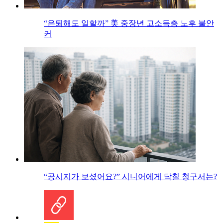
“은퇴해도 일할까” 美 중장년 고소득층 노후 불안
커
“공시지가 보셨어요?” 시니어에게 닥칠 청구서는?