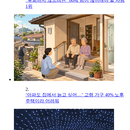
"후회하지 않으려면" 60세 넘어 끊어내야 할 사람
1위
2.
‘아파도 집에서 늙고 싶어…’ 고령 가구 40% 노후
주택이라 어려워