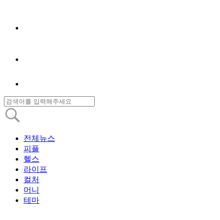
전체뉴스
피플
헬스
라이프
컬처
머니
테마