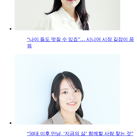
“나이 듦도 멋질 수 있죠”… 시니어 시장 길잡이 꿈
꿔
“50대 이후 만남, ‘지금의 삶’ 함께할 사람 찾는 것”