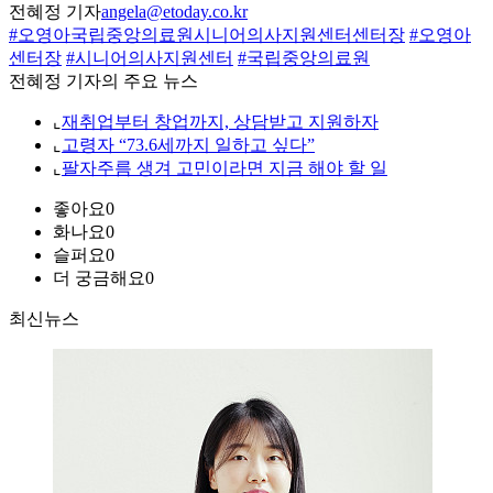
전혜정 기자
angela@etoday.co.kr
#오영아국립중앙의료원시니어의사지원센터센터장
#오영아
센터장
#시니어의사지원센터
#국립중앙의료원
전혜정 기자의 주요 뉴스
⌞
재취업부터 창업까지, 상담받고 지원하자
⌞
고령자 “73.6세까지 일하고 싶다”
⌞
팔자주름 생겨 고민이라면 지금 해야 할 일
좋아요
0
화나요
0
슬퍼요
0
더 궁금해요
0
최신뉴스