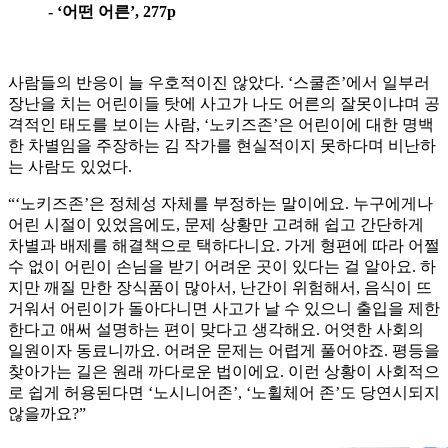
- ‘어떤 어른’, 277p
사람들의 반응이 늘 우호적이진 않았다. ‘스쿨존’에서 일부러
장난을 치는 어린이들 탓에 사고가 나도 어른의 잘못이냐며 공
격적인 태도를 보이는 사람, ‘노키즈존’은 어린이에 대한 명백
한 차별임을 주장하는 김 작가를 현실적이지 못하다며 비난하
는 사람도 있었다.
“‘노키즈존’은 정체성 자체를 부정하는 말이에요. 누구에게나
어린 시절이 있었음에도, 문제 상황만 고려해 쉽고 간단하게
차별과 배제를 해결책으로 택하다니요. 가게 형편에 따라 어쩔
수 없이 어린이 손님을 받기 어려운 곳이 있다는 걸 알아요. 하
지만 깨질 만한 장식품이 많아서, 난간이 위험해서, 음식이 뜨
거워서 어린이가 돌아다니면 사고가 날 수 있으니 출입을 제한
한다고 애써 설명하는 편이 맞다고 생각해요. 어엿한 사회의
일원이자 동료니까요. 어려운 문제는 어렵게 풀어야죠. 평등을
찾아가는 길은 원래 까다로운 법이에요. 이런 상황이 사회적으
로 쉽게 허용된다면 ‘노시니어존’, ‘노휠체어 존’도 당연시되지
않을까요?”