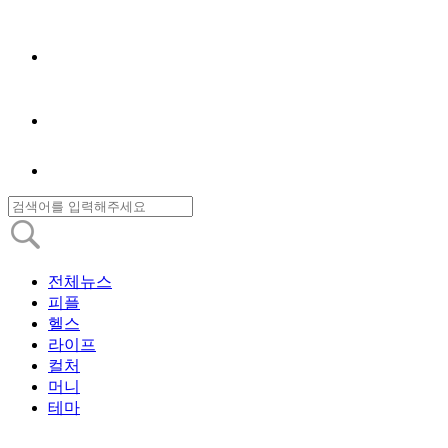
전체뉴스
피플
헬스
라이프
컬처
머니
테마