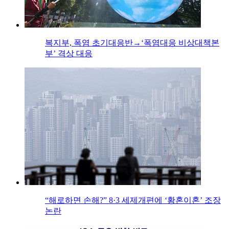
복지부, 폭염 초기대응반→‘폭염대응 비상대책본
부’ 격상 대응
“해로하면 손해?” 8·3 세제개편에 ‘황혼이혼’ 조장
논란