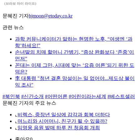
(브라보 마이 라이프)
문혜진 기자
hjmoon@etoday.co.kr
관련 뉴스
과학 커뮤니케이터가 말하는 현명한 노후, “여생엔 ‘과
학’하세요!”
손녀딸의 치매 할머니 간병기, “증상 완화보다 ‘존중’이
먼저”
꼰대는 이제 그만, 시대에 맞는 ‘요즘 어른’되기 위한 도
덕은?
李 대통령 "청년 결혼 망설이는 일 없어야...제도상 불이
익 조사"
#북인북
#신간소개
#어떤어른
#어린이라는세계
#베스트셀러
문혜진 기자의 주요 뉴스
⌞
비렉스, 중장년 일상에 감각과 회복 더하다
⌞
며느리와 시어머니, 친구가 될 수 있을까?
⌞
임영웅 음원 발매 하루 전 청음회 개최
좋아요
0