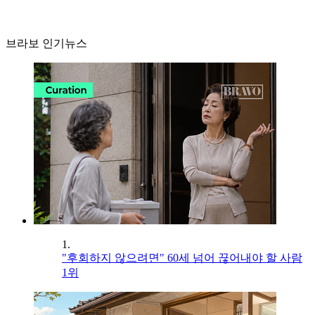
브라보 인기뉴스
1.
"후회하지 않으려면" 60세 넘어 끊어내야 할 사람
1위