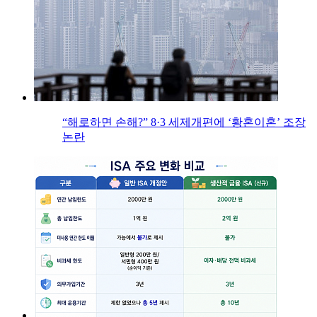
“해로하면 손해?” 8·3 세제개편에 ‘황혼이혼’ 조장
논란