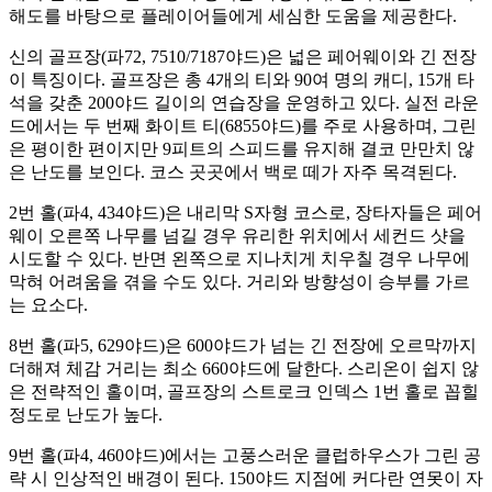
해도를 바탕으로 플레이어들에게 세심한 도움을 제공한다.
신의 골프장(파72, 7510/7187야드)은 넓은 페어웨이와 긴 전장
이 특징이다. 골프장은 총 4개의 티와 90여 명의 캐디, 15개 타
석을 갖춘 200야드 길이의 연습장을 운영하고 있다. 실전 라운
드에서는 두 번째 화이트 티(6855야드)를 주로 사용하며, 그린
은 평이한 편이지만 9피트의 스피드를 유지해 결코 만만치 않
은 난도를 보인다. 코스 곳곳에서 백로 떼가 자주 목격된다.
2번 홀(파4, 434야드)은 내리막 S자형 코스로, 장타자들은 페어
웨이 오른쪽 나무를 넘길 경우 유리한 위치에서 세컨드 샷을
시도할 수 있다. 반면 왼쪽으로 지나치게 치우칠 경우 나무에
막혀 어려움을 겪을 수도 있다. 거리와 방향성이 승부를 가르
는 요소다.
8번 홀(파5, 629야드)은 600야드가 넘는 긴 전장에 오르막까지
더해져 체감 거리는 최소 660야드에 달한다. 스리온이 쉽지 않
은 전략적인 홀이며, 골프장의 스트로크 인덱스 1번 홀로 꼽힐
정도로 난도가 높다.
9번 홀(파4, 460야드)에서는 고풍스러운 클럽하우스가 그린 공
략 시 인상적인 배경이 된다. 150야드 지점에 커다란 연못이 자