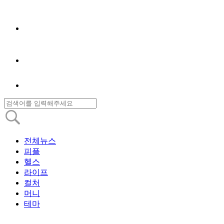
전체뉴스
피플
헬스
라이프
컬처
머니
테마