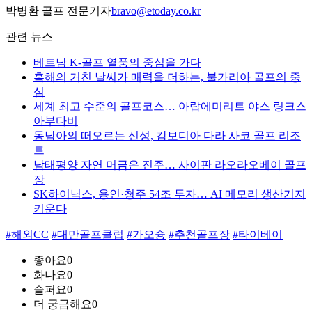
박병환 골프 전문기자
bravo@etoday.co.kr
관련 뉴스
베트남 K-골프 열풍의 중심을 가다
흑해의 거친 날씨가 매력을 더하는, 불가리아 골프의 중
심
세계 최고 수준의 골프코스… 아랍에미리트 야스 링크스
아부다비
동남아의 떠오르는 신성, 캄보디아 다라 사코 골프 리조
트
남태평양 자연 머금은 진주… 사이판 라오라오베이 골프
장
SK하이닉스, 용인·청주 54조 투자… AI 메모리 생산기지
키운다
#해외CC
#대만골프클럽
#가오슝
#추천골프장
#타이베이
좋아요
0
화나요
0
슬퍼요
0
더 궁금해요
0