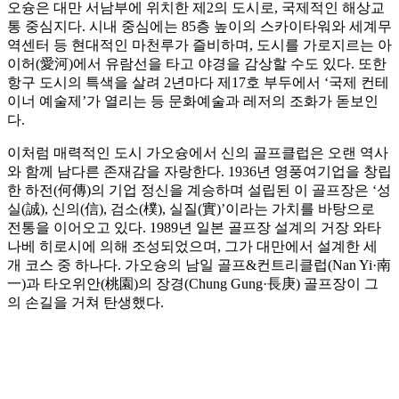
오슝은 대만 서남부에 위치한 제2의 도시로, 국제적인 해상교
통 중심지다. 시내 중심에는 85층 높이의 스카이타워와 세계무
역센터 등 현대적인 마천루가 즐비하며, 도시를 가로지르는 아
이허(愛河)에서 유람선을 타고 야경을 감상할 수도 있다. 또한
항구 도시의 특색을 살려 2년마다 제17호 부두에서 ‘국제 컨테
이너 예술제’가 열리는 등 문화예술과 레저의 조화가 돋보인
다.
이처럼 매력적인 도시 가오슝에서 신의 골프클럽은 오랜 역사
와 함께 남다른 존재감을 자랑한다. 1936년 영풍여기업을 창립
한 하전(何傳)의 기업 정신을 계승하며 설립된 이 골프장은 ‘성
실(誠), 신의(信), 검소(樸), 실질(實)’이라는 가치를 바탕으로
전통을 이어오고 있다. 1989년 일본 골프장 설계의 거장 와타
나베 히로시에 의해 조성되었으며, 그가 대만에서 설계한 세
개 코스 중 하나다. 가오슝의 남일 골프&컨트리클럽(Nan Yi·南
一)과 타오위안(桃園)의 장경(Chung Gung·長庚) 골프장이 그
의 손길을 거쳐 탄생했다.