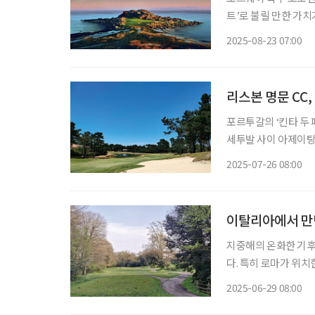
트’로 불릴 만한 가치
아 라운딩을 즐길 수 
2025-08-23 07:00
스’다. 백야 속
리스본 명문 CC
포르투갈의 ‘킨타 두 
세투발 사이 아제이탕 
위 안에 드는 명문 
2025-07-26 08:00
품이다. 자연 
이탈리아에서 만난
지중해의 온화한 기후
다. 특히 로마가 위치
의 골프장을 앞세워 
2025-06-29 08:00
도시로 알려진 로마에