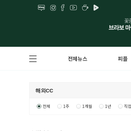
전체뉴스
피플
전체
1주
1개월
1년
직