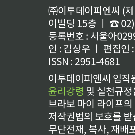
㈜이투데이피엔씨 (제호
이빌딩 15층 ㅣ ☎ 02)
등록번호 : 서울아02992
인 : 김상우 ㅣ 편집인
ISSN : 2951-4681
이투데이피엔씨 임직원
윤리강령
및 실천규정을
브라보 마이 라이프의
저작권법의 보호를 받
무단전재, 복사, 재배포