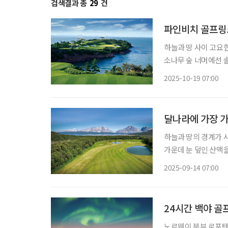
검색결과 총
29
건
파인비치 골프링
하늘과 땅 사이 고요
소나무 숲 너머에선 
파인비치 골프링크스는 오늘
2025-10-19 07:00
2010년 땅끝마을 
달나라에 가장 
하늘과 땅의 경계가 사
가운데 눈 덮인 산맥을
장 가까운 골프장 ‘트
2025-09-14 07:00
턱에 서 있는 셈이다.
24시간 백야 골
노르웨이 북부 로포텐