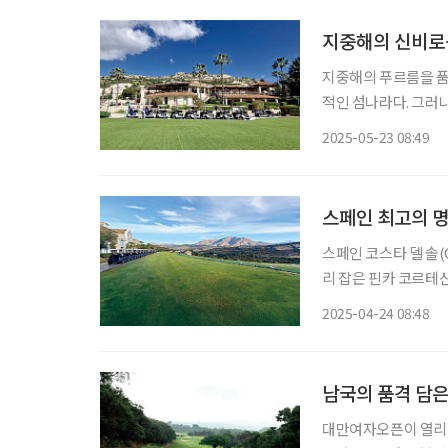
지중해의 신비로움
지중해의 푸르름을 품
적인 섬나라다. 그러나 필자
로스의 4개 골프 코스
2025-05-23 08:49
일간의 장대한 라운드
스페인 최고의 명
스페인 코스타 델 솔(C
리 잡은 핀카 코르테
2006년 카벨 로빈슨(
2025-04-24 08:48
남국의 품격 담은
대만여자오픈이 열리는