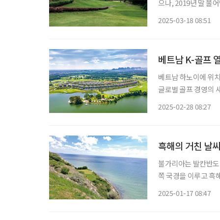
으나, 2019년 말 
에서는 일본에서 활약
2025-03-18 08:51
을 간직한 신의 골프
베트남 K-골프 
베트남 하노이에 위치
글로벌 골프 경영의 
골프장은 아름다운 자
2025-02-28 08:27
성을 얻
흑해의 거친 날씨
불가리아는 발칸반도 
쪽 국경을 이루고 흑
아, 마케도니아와 국경을 접하고 있다. 수도는 소피아
2025-01-17 08:47
인구는 662만 명으로