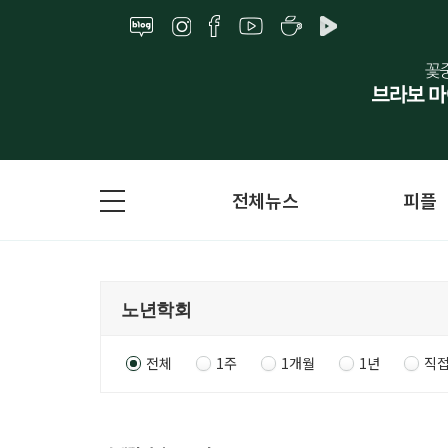
전체뉴스
피플
전체
1주
1개월
1년
직