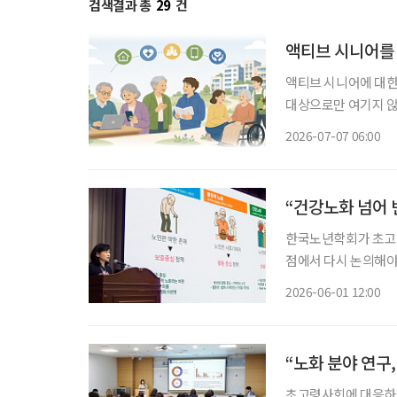
검색결과 총
29
건
액티브 시니어를
액티브 시니어에 대한
대상으로만 여기지 않
연구가 이어지고 있다. 한국노년학회는 5월 29일에 ‘초고령사회, 건강노화를 넘어 존엄
2026-07-07 06:00
으로’란 주제로 ‘20
“건강노화 넘어 
한국노년학회가 초고령
점에서 다시 논의해야 한다고 강조했다. 한국노
터에서 ‘초고령사회,
2026-06-01 12:00
했다. 이번 학술대회
“노화 분야 연구
초고령사회에 대응하려면