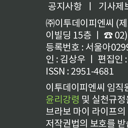
공지사항
ㅣ
기사제
㈜이투데이피엔씨 (제호
이빌딩 15층 ㅣ ☎ 02)
등록번호 : 서울아02992
인 : 김상우 ㅣ 편집인
ISSN : 2951-4681
이투데이피엔씨 임직원
윤리강령
및 실천규정을
브라보 마이 라이프의
저작권법의 보호를 받