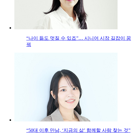
“나이 듦도 멋질 수 있죠”… 시니어 시장 길잡이 꿈
꿔
“50대 이후 만남, ‘지금의 삶’ 함께할 사람 찾는 것”