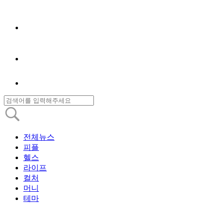
전체뉴스
피플
헬스
라이프
컬처
머니
테마