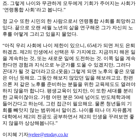
죠. 그렇게 나이와 무관하게 모두에게 기회가 주어지는 사회가
‘연령통합 사회’라고 봅니다.”
정 교수 또한 시민의 한 사람으로서 연령통합 사회를 희망하고
있다. 끝으로 오랜 세월 노년의 삶을 연구해온 그가 자신의 노
후를 어떻게 그리고 있을지 물었다.
“아직 우리 사회에 나이 제한이 있으니, 65세가 되면 저도 은퇴
하겠죠. 제2의 인생에서 선택은 두 가지예요. 지금까지 해온 일
을 계속하는 것, 또는 새로운 일에 도전하는 것. 이쪽 일을 계속
한다면 경험과 지식으로 누군가를 도울 수 있겠지만, 그러다
꼰대가 될 것 같더라고요.(웃음) 그렇게 되면 노후의 좋은 모델
은 아닌 듯해요. 그동안 해보지 않았던 일을 해보려고요. 한편
으론 저 같은 노후를 준비하는 분들을 위한 교육제도도 열려야
하지 않을까 합니다. 평생교육이 있지만, 이 또한 세대를 분리
한 교육이잖아요. 가령 어떤 분은 50세 넘어도 반도체학과에
들어간다고 하는데, 그런 접근이 필요해요. 물론 청년들의 기
회를 빼앗지 않는 범위에서 말이죠. 나이를 떠나 더 자유롭게
대학에서 제2의 전공도 공부하면서 제2의 인생을 꾸려보면 좋
지 않을까 상상해봅니다.”
이지혜 기자
jyelee@etoday.co.kr