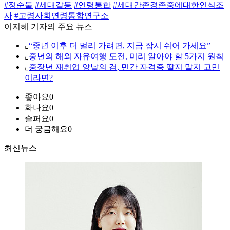
#정순둘
#세대갈등
#연령통합
#세대간존경존중에대한인식조
사
#고령사회연령통합연구소
이지혜 기자의 주요 뉴스
⌞
“중년 이후 더 멀리 가려면, 지금 잠시 쉬어 가세요”
⌞
중년의 해외 자유여행 도전, 미리 알아야 할 5가지 원칙
⌞
중장년 재취업 양날의 검, 민간 자격증 딸지 말지 고민
이라면?
좋아요
0
화나요
0
슬퍼요
0
더 궁금해요
0
최신뉴스