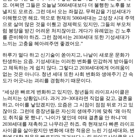
요. 어쩌면 그들은 오늘날 5060세대보다 더 불행한 노후를 보
낼지도 모르죠. 그런 데서 오는 좌절감, 무력감을 기성세대가
이해했으면 해요. 역으로 현재의 5060세대는 고성장 시대 주역
으로 살며 많은 것을 이뤘고 경제력도 있지만, 그들의 부모처
럼 봉양을 받긴 어려운 처지잖아요. 게다가 유례없는 긴 노후
를 준비해야 하죠. 그런 점에서는 2030세대 또한 기성세대가
느끼는 고충을 헤아려주면 좋겠어요.”
하루가 멀다 하고 신기술이 쏟아지고, 나날이 새로운 문화가
탄생하는 요즘. 기성세대는 이러한 변화를 민감하게 받아들이
고 체득하는 게 쉽지 않다. 그렇다고 2030세대에게 어려움이
없는 것은 아니다. 청년 세대 또한 사회 변화와 생애주기 간 속
도가 어긋나는 괴리를 경험하기 때문이다.
“세상은 빠르게 변화하고 있지만, 청년들의 라이프사이클은
느려지는 상황입니다. 과거 20~30대라면 직업을 갖고, 결혼을
하고, 아이를 낳았겠지만, 요즘은 그 시점이 점점 뒤로 가고 있
잖아요. 그런데 중장년들은 자신의 생애주기에 맞춰 ‘왜 아직
도 취직을 못 했냐’, ‘나이가 몇인데 여태 결혼을 안 하냐’며
2030세대를 재촉하고 나무라곤 하죠. 즉 현재보다 빠른 라이프
사이클을 살아왔지만 변화에 대한 적응은 느린 기성세대와, 변
화에 대한 적응은 빠르지만 과거보다 느린 라이프사이클을 사