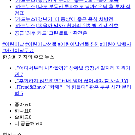
[카드뉴스] 황금연휴 누리기 좋은 5월 나들이 모음
[카드뉴스] 나도 부동산 투자해도 될까? 은퇴 후 투자 점
검표
[카드뉴스] 갱년기 '이 증상'에 좋은 음식 처방전
[카드뉴스] 뽑을까 말까? 흰머리 위치별 건강 신호
공급 '최후 카드' 그린벨트⋯관건은
#어린이날
#어린이날선물
#어린이날선물추천
#어린이날행사
#어린이날무료
한승희 기자의 주요 뉴스
⌞
"어디서부터 시작할까?" 상황별 중장년 일자리 지원기
관 7
⌞
"후회하지 않으려면" 60세 넘어 끊어내야 할 사람 1위
⌞
[Trend&Bravo] "함께라 더 힘들다" 황혼 부부 시간 분리
법 5
좋아요
0
화나요
0
슬퍼요
0
더 궁금해요
0
최신뉴스