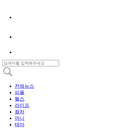
전체뉴스
피플
헬스
라이프
컬처
머니
테마