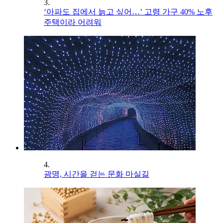
3.
‘아파도 집에서 늙고 싶어…’ 고령 가구 40% 노후
주택이라 어려워
4.
광명, 시간을 걷는 문화 마실길