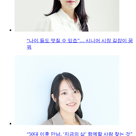
“나이 듦도 멋질 수 있죠”… 시니어 시장 길잡이 꿈
꿔
“50대 이후 만남, ‘지금의 삶’ 함께할 사람 찾는 것”