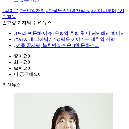
#김미곤
#노인일자리
#한국노인인력개발원
#베이비부머
#사
회활동
손효정 기자의 주요 뉴스
⌞
[브라보 문화 이슈] 유방암 투병 후 더 단단해진 박미선
⌞
“AI 시대 살아남기” 경력을 이어가는 재취업 전략
⌞
여름 끝자락, 놓치면 아쉬운 8월 문화소식
좋아요
0
화나요
0
슬퍼요
0
더 궁금해요
0
최신뉴스