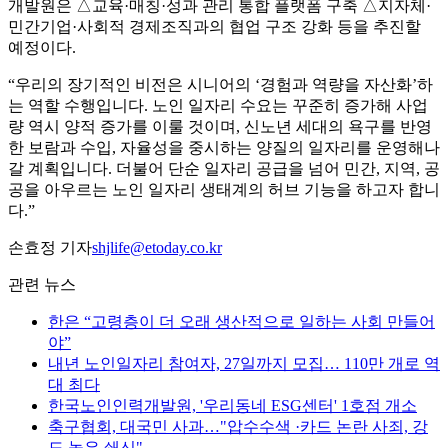
개발원은 △교육·매칭·성과 관리 통합 플랫폼 구축 △지자체·
민간기업·사회적 경제조직과의 협업 구조 강화 등을 추진할
예정이다.
“우리의 장기적인 비전은 시니어의 ‘경험과 역량을 자산화’하
는 역할 수행입니다. 노인 일자리 수요는 꾸준히 증가해 사업
량 역시 양적 증가를 이룰 것이며, 신노년 세대의 욕구를 반영
한 보람과 수입, 자율성을 중시하는 양질의 일자리를 운영해나
갈 계획입니다. 더불어 단순 일자리 공급을 넘어 민간, 지역, 공
공을 아우르는 노인 일자리 생태계의 허브 기능을 하고자 합니
다.”
손효정 기자
shjlife@etoday.co.kr
관련 뉴스
한은 “고령층이 더 오래 생산적으로 일하는 사회 만들어
야”
내년 노인일자리 참여자, 27일까지 모집… 110만 개로 역
대 최다
한국노인인력개발원, '우리동네 ESG센터' 1호점 개소
축구협회, 대국민 사과…"압수수색 ·카드 논란 사죄, 강
도 높은 쇄신"