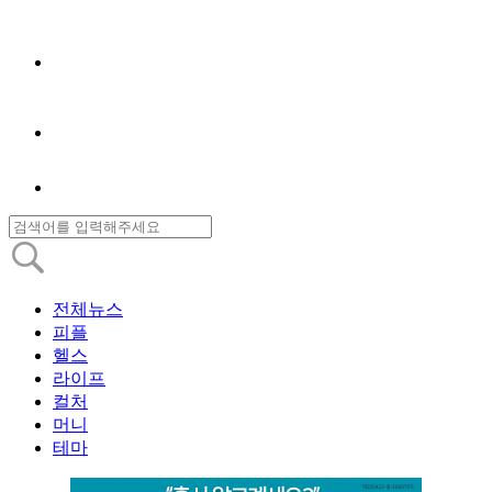
전체뉴스
피플
헬스
라이프
컬처
머니
테마