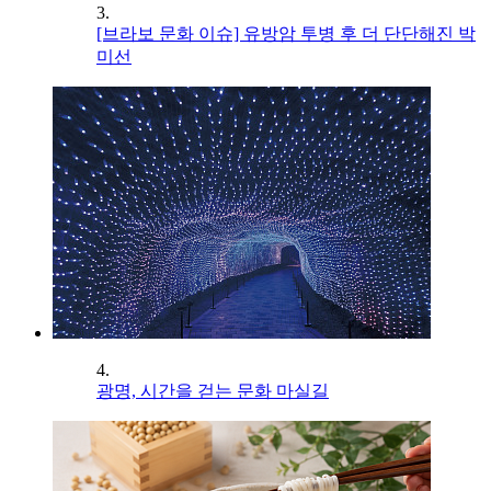
3.
[브라보 문화 이슈] 유방암 투병 후 더 단단해진 박
미선
4.
광명, 시간을 걷는 문화 마실길