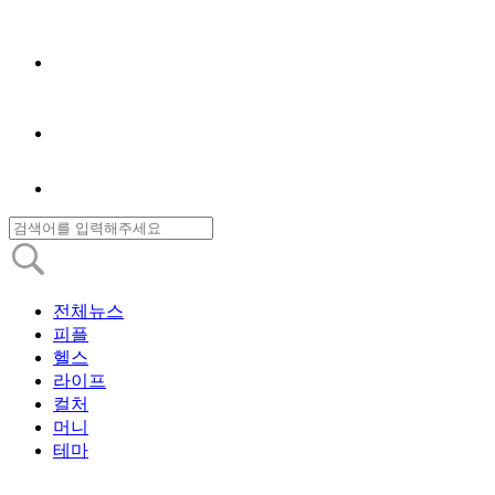
전체뉴스
피플
헬스
라이프
컬처
머니
테마