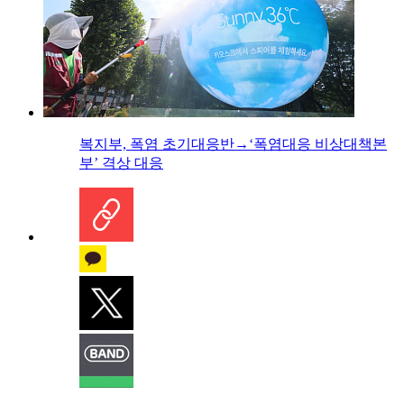
복지부, 폭염 초기대응반→‘폭염대응 비상대책본
부’ 격상 대응