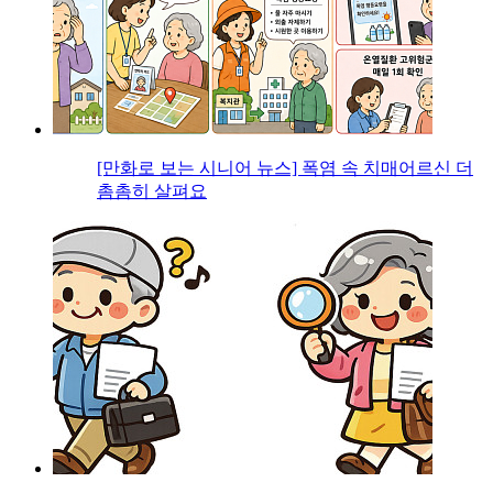
[만화로 보는 시니어 뉴스] 폭염 속 치매어르신 더
촘촘히 살펴요