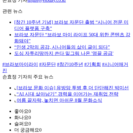
손효정 기자
shjlife@etoday.co.kr
관련 뉴스
[창간 10주년 기념] 브라보 자문단 출범 “시니어 전문 미
디어 플랫폼 구축”
브라보 자문단 “브라보 마이 라이프 50대 위한 콘텐츠 강
화돼야”
“인생 2막의 공감, 시니어들의 삶이 글이 되다”
도심 자투리땅까지 쓴다 밑그림 나온 '영끌 공급'
#브라보마이라이
#자문단
#창간10주년
#기획회
#시니어매거
진
손효정 기자의 주요 뉴스
⌞
[브라보 문화 이슈] 유방암 투병 후 더 단단해진 박미선
⌞
“AI 시대 살아남기” 경력을 이어가는 재취업 전략
⌞
여름 끝자락, 놓치면 아쉬운 8월 문화소식
좋아요
0
화나요
0
슬퍼요
0
더 궁금해요
0