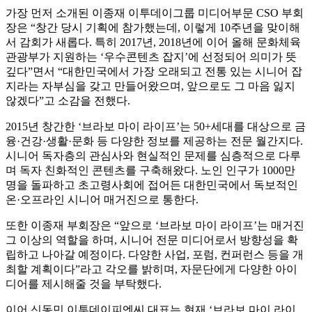
가장 먼저 소개된 이종재 이투데이그룹 미디어부문 CSO 부회
장은 “창간 당시 기획에 참가했는데, 이렇게 10주년을 맞이해
서 감회가 새롭다. 특히 2017년, 2018년에 이어 올해 문화체육
관광부가 지원하는 ‘우수콘텐츠 잡지’에 선정되어 의미가 뜻
깊다”면서 “대한민국에서 가장 오래되고 전통 있는 시니어 잡
지라는 자부심을 갖고 만들어왔으며, 앞으로도 그 마음 잃지
않겠다”고 소감을 전했다.
2015년 창간한 ‘브라보 마이 라이프’는 50+세대를 대상으로 금
융·건강·생활·문화 등 다양한 정보를 제공하는 전문 월간지다.
시니어 독자층의 관심사와 현실적인 문제를 심층적으로 다루
며 독자 친화적인 콘텐츠를 구축해왔다. 노인 인구가 1000만
명을 돌파하고 초고령사회에 접어든 대한민국에서 독보적인
온·오프라인 시니어 매거진으로 통한다.
또한 이종재 부회장은 “앞으로 ‘브라보 마이 라이프’는 매거진
그 이상의 역할을 하며, 시니어 전문 미디어로서 방향성을 확
립하고 나아갈 예정이다. 다양한 사업, 포럼, 컨퍼런스 등을 개
최할 계획이다”라고 각오를 밝히며, 자문단에게 다양한 아이
디어를 제시해줄 것을 부탁했다.
이어 신동민 이투데이피엔씨 대표는 현재 ‘브라보 마이 라이