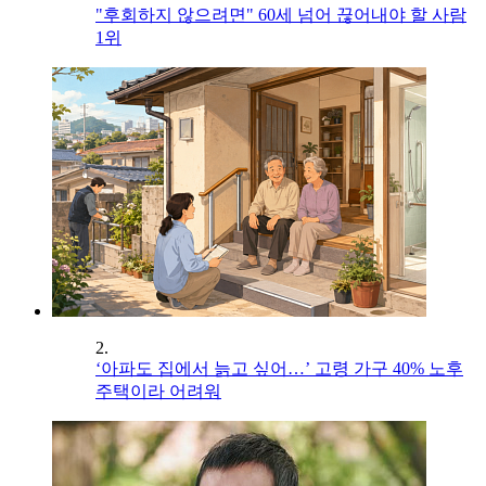
"후회하지 않으려면" 60세 넘어 끊어내야 할 사람
1위
2.
‘아파도 집에서 늙고 싶어…’ 고령 가구 40% 노후
주택이라 어려워