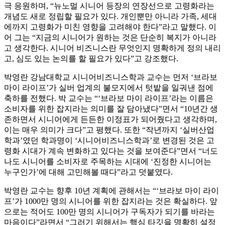
극 응원하며, “뉴노멀 시니어 등장의 연장선으로 고령화라는
개념도 새로 정립할 필요가 있다. 개인뿐만 아니라 가족, 세대
에까지 고령화가 미친 영향을 고려해야 한다”라고 말했다. 이
어 그는 “지금의 시니어가 원하는 것은 단순히 복지가 아니라
고 생각한다. 시니어 비즈니스란 무엇인지 명확하게 정의 내리
고, 심도 있는 논의를 할 필요가 있다”고 강조했다.
박영란 강남대학교 시니어비즈니스학과 교수는 먼저 ‘브라보
마이 라이프’가 실버 업계의 불모지에서 텃밭을 일궈낸 점에
축하를 전했다. 박 교수는 “‘브라보 마이 라이프’라는 이름은
소비자를 위한 잡지라는 의미를 잘 담아냈다”면서 “10년간 생
존하면서 시니어에게 든든한 이정표가 되어줬다고 생각하며,
이는 매우 의미가 크다”고 평했다. 또한 “작년까지 ‘실버산업
학과’였던 학과명이 ‘시니어비즈니스학과’로 변경된 것은 고
령화 시대가 계속 변화하고 있다는 것을 보여준다”면서 “너도
나도 시니어를 소비자로 주목하는 시대에 ‘진정한 시니어는
누구인가’에 대해 고민해볼 때다”라고 덧붙였다.
박영란 교수는 향후 10년 계획에 관해서는 “‘브라보 마이 라이
프’가 1000만 명의 시니어를 위한 잡지라는 것은 확실하다. 앞
으로는 적어도 100만 명의 시니어가 구독자가 되기를 바라는
마음이다”라면서 “그러기 위해서는 핵심 타깃을 명확히 설정