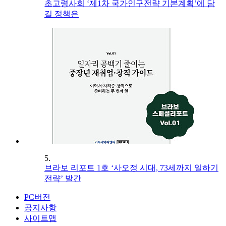
초고령사회 ‘제1차 국가인구전략 기본계획’에 담
길 정책은
5.
브라보 리포트 1호 ‘사오정 시대, 73세까지 일하기
전략’ 발간
PC버전
공지사항
사이트맵