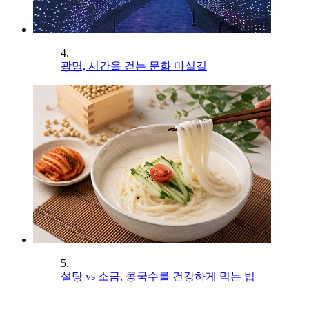
4.
광명, 시간을 걷는 문화 마실길
5.
설탕 vs 소금, 콩국수를 건강하게 먹는 법