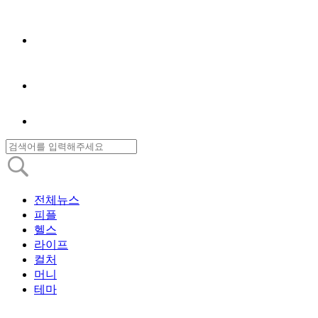
전체뉴스
피플
헬스
라이프
컬처
머니
테마