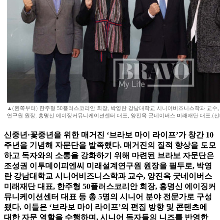
▲(왼쪽부터) 한주형 50플러스코리안 회장, 박영란 강남대학교 시니어비즈니스학과 교수
연구원 원장, 홍명신 에이징커뮤니케이션센터 대표, 양진옥 굿네이버스 미래재단 대표.(신
신중년·꽃중년을 위한 매거진 ‘브라보 마이 라이프’가 창간 10
주년을 기념해 자문단을 발족했다. 매거진의 질적 향상을 도모
하고 독자와의 소통을 강화하기 위해 마련된 브라보 자문단은
조성권 이투데이피엔씨 미래설계연구원 원장을 필두로, 박영
란 강남대학교 시니어비즈니스학과 교수, 양진옥 굿네이버스
미래재단 대표, 한주형 50플러스코리안 회장, 홍명신 에이징커
뮤니케이션센터 대표 등 총 5명의 시니어 분야 전문가로 구성
됐다. 이들은 ‘브라보 마이 라이프’의 편집 방향 및 콘텐츠에
대한 자문 역할을 수행하며, 시니어 독자들의 니즈를 반영한