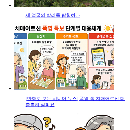
세 얼굴의 발리를 탐험하다
[만화로 보는 시니어 뉴스] 폭염 속 치매어르신 더
촘촘히 살펴요