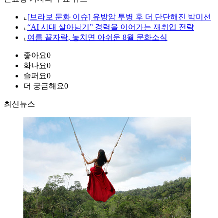
⌞
[브라보 문화 이슈] 유방암 투병 후 더 단단해진 박미선
⌞
“AI 시대 살아남기” 경력을 이어가는 재취업 전략
⌞
여름 끝자락, 놓치면 아쉬운 8월 문화소식
좋아요
0
화나요
0
슬퍼요
0
더 궁금해요
0
최신뉴스