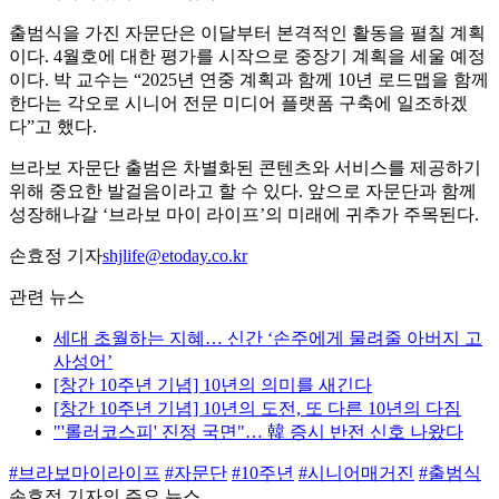
출범식을 가진 자문단은 이달부터 본격적인 활동을 펼칠 계획
이다. 4월호에 대한 평가를 시작으로 중장기 계획을 세울 예정
이다. 박 교수는 “2025년 연중 계획과 함께 10년 로드맵을 함께
한다는 각오로 시니어 전문 미디어 플랫폼 구축에 일조하겠
다”고 했다.
브라보 자문단 출범은 차별화된 콘텐츠와 서비스를 제공하기
위해 중요한 발걸음이라고 할 수 있다. 앞으로 자문단과 함께
성장해나갈 ‘브라보 마이 라이프’의 미래에 귀추가 주목된다.
손효정 기자
shjlife@etoday.co.kr
관련 뉴스
세대 초월하는 지혜… 신간 ‘손주에게 물려줄 아버지 고
사성어’
[창간 10주년 기념] 10년의 의미를 새긴다
[창간 10주년 기념] 10년의 도전, 또 다른 10년의 다짐
"'롤러코스피' 진정 국면"… 韓 증시 반전 신호 나왔다
#브라보마이라이프
#자문단
#10주년
#시니어매거진
#출범식
손효정 기자의 주요 뉴스