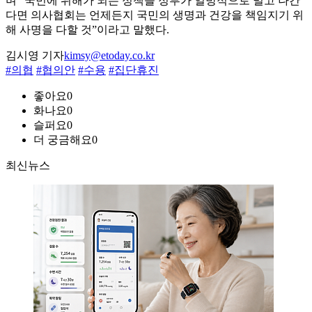
며 “국민에 위해가 되는 정책을 정부가 일방적으로 밀고 나간
다면 의사협회는 언제든지 국민의 생명과 건강을 책임지기 위
해 사명을 다할 것”이라고 말했다.
김시영 기자
kimsy@etoday.co.kr
#의협
#협의안
#수용
#집단휴진
좋아요
0
화나요
0
슬퍼요
0
더 궁금해요
0
최신뉴스