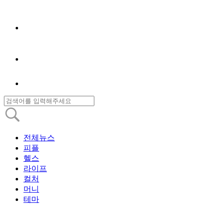
전체뉴스
피플
헬스
라이프
컬처
머니
테마