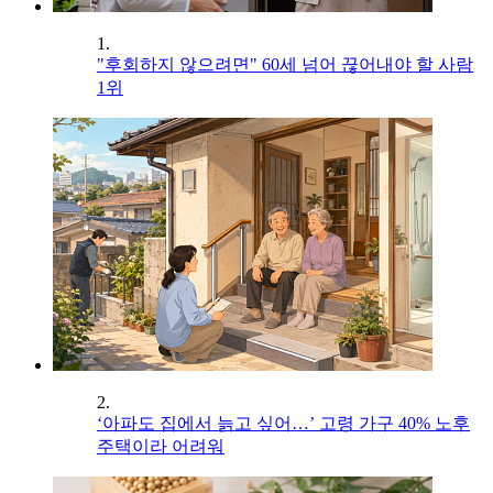
1.
"후회하지 않으려면" 60세 넘어 끊어내야 할 사람
1위
2.
‘아파도 집에서 늙고 싶어…’ 고령 가구 40% 노후
주택이라 어려워