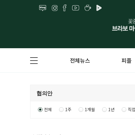
전체뉴스
피플
전체
1주
1개월
1년
직