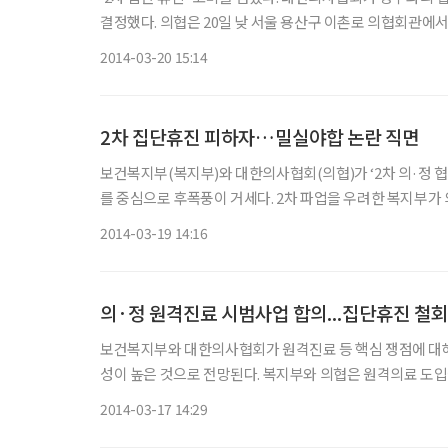
결정했다. 의협은 20일 낮 서울 용산구 이촌로 의협회관에서 기자회견을 열고 지난 17일부터 이날 정오까지 진행한 회원 투표에서
2014-03-20 15:14
2차 집단휴진 피하자…밀실야합 논란 직면
보건복지부(복지부)와 대한의사협회(의협)가 ‘2차 의·정
를 중심으로 후폭풍이 거세다. 2차 파업을 우려한 복지부가
지적이다. 18일 복지부와 의협 등에 따르면 실제 정부는
2014-03-19 14:16
의·정 원격진료 시범사업 합의...집단휴진 철
보건복지부와 대한의사협회가 원격진료 등 핵심 쟁점에 대해
성이 높은 것으로 전망된다. 복지부와 의협은 원격의료 도입에 앞서 6개월간 시범사업을 실시해 입법에 반영하기로 했으며, 건강보
험정책심의위원회(건정심)의 공익위원을 가입자와 공급자
2014-03-17 14:29