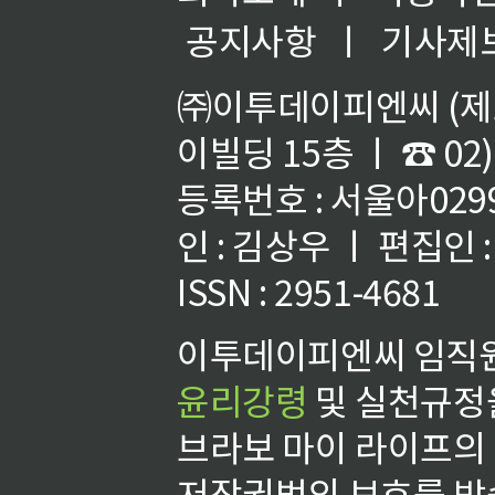
공지사항
ㅣ
기사제
㈜이투데이피엔씨 (제호
이빌딩 15층 ㅣ ☎ 02)
등록번호 : 서울아02992
인 : 김상우 ㅣ 편집인
ISSN : 2951-4681
이투데이피엔씨 임직원
윤리강령
및 실천규정을
브라보 마이 라이프의
저작권법의 보호를 받