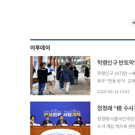
이투데이
학령인구 반토막인
학령인구 1073만→4
육부 “연동 방식·교부율 유지” 반도체 호황에 따른 대규모 초과
가 지방교육 재정교부
2026-06-14 13:43
와 교육당국 간 입장
정청래 “檢 수사
정청래 더불어민주당 
수사 개입 여지와 관
서 처리하겠다고 밝혔다. 정 대표는 이날 국회에서 긴급 기자회견을 열고 “당·