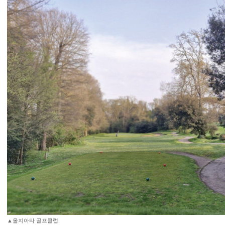
▲올지아타 골프클럽.