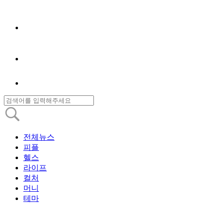
전체뉴스
피플
헬스
라이프
컬처
머니
테마