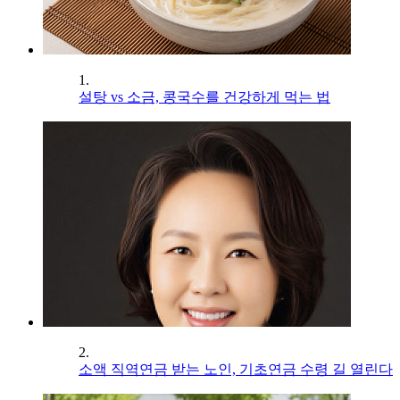
1.
설탕 vs 소금, 콩국수를 건강하게 먹는 법
2.
소액 직역연금 받는 노인, 기초연금 수령 길 열린다