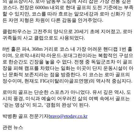
의 골프장이자, 로마 남동부 도심에 자리 잡은 가장 전통 깊은
코스다. 전장은 6000m 내외로 현대 골프의 도전 기준에는 부족
할 수 있지만, 코스를 따라 흐르는 알모네강과 로마 신화가 깃
든 자연 지형은 차원이 다른 감동을 안겨주었다.
클럽하우스는 고전주의 양식으로 20세기 초에 지어졌고, 로마
귀족들의 사교 클럽으로도 사용되었다.
8번 홀은 파4, 368m 거리로 코스 내 가장 어려운 핸디캡 1번 홀
이며, 오르막-내리막-마운드-포대그린이라는 복합적인 구성으
로 한순간도 긴장을 놓을 수 없다. 전쟁 중 독일군조차 이 골프
장을 피해 캠프를 차렸다는 일화는 이곳이 단지 운동시설이 아
닌 문화적 보존지라는 점을 방증한다. 이 코스는 로마 골프의
정수이며, 현재도 FIG(이탈리아골프연맹)의 역사적 중심지다.
로마의 골프는 단순한 스포츠가 아니었다. 유서 깊은 역사, 도
시의 풍경, 미식과 예술이 어우러진 삶의 여백 속에서 골프는
‘걷는 명상’이 되고, ‘경험의 완성’이 된다.
박병환 골프 전문기자
bravo@etoday.co.kr
관련 뉴스