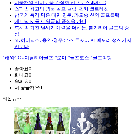
지중해의 신비로움 간직한 키프로스 4대 CC
스페인 최고의 명문 골프 클럽, 핀카 코르테신
남국의 품격 담은 대만 명문, 가오슝 신의 골프클럽
베트남 K-골프 열풍의 중심을 가다
흑해의 거친 날씨가 매력을 더하는, 불가리아 골프의 중
심
SK하이닉스, 용인·청주 54조 투자… AI 메모리 생산기지
키운다
#해외CC
#이탈리아골프
#로마
#골프코스
#골프여행
좋아요
0
화나요
0
슬퍼요
0
더 궁금해요
0
최신뉴스