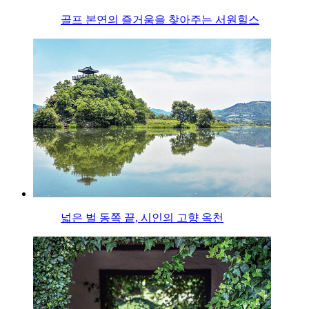
골프 본연의 즐거움을 찾아주는 서원힐스
넓은 벌 동쪽 끝, 시인의 고향 옥천