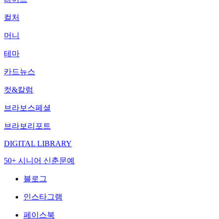
컬처
머니
테마
카드뉴스
컷&칼럼
브라보스페셜
브라보리포트
DIGITAL LIBRARY
50+ 시니어 신춘문예
블로그
인스타그램
페이스북