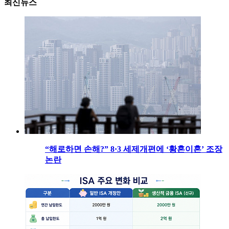
최신뉴스
“해로하면 손해?” 8·3 세제개편에 ‘황혼이혼’ 조장
논란