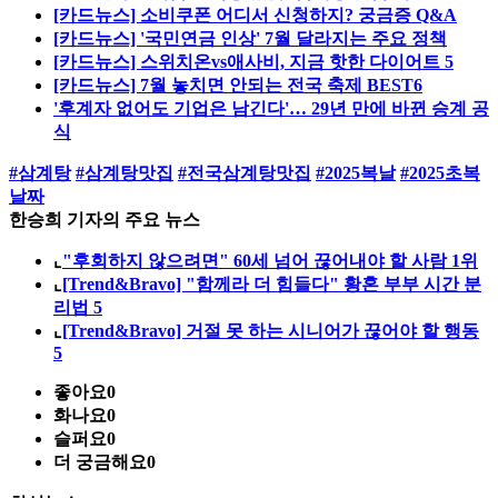
[카드뉴스] 소비쿠폰 어디서 신청하지? 궁금증 Q&A
[카드뉴스] '국민연금 인상' 7월 달라지는 주요 정책
[카드뉴스] 스위치온vs애사비, 지금 핫한 다이어트 5
[카드뉴스] 7월 놓치면 안되는 전국 축제 BEST6
'후계자 없어도 기업은 남긴다'… 29년 만에 바뀐 승계 공
식
#삼계탕
#삼계탕맛집
#전국삼계탕맛집
#2025복날
#2025초복
날짜
한승희 기자의 주요 뉴스
⌞
"후회하지 않으려면" 60세 넘어 끊어내야 할 사람 1위
⌞
[Trend&Bravo] "함께라 더 힘들다" 황혼 부부 시간 분
리법 5
⌞
[Trend&Bravo] 거절 못 하는 시니어가 끊어야 할 행동
5
좋아요
0
화나요
0
슬퍼요
0
더 궁금해요
0