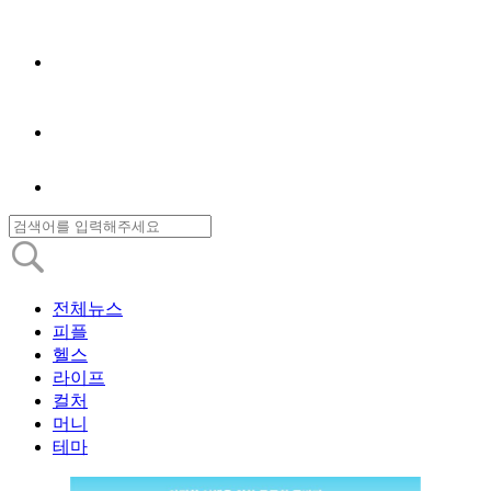
전체뉴스
피플
헬스
라이프
컬처
머니
테마