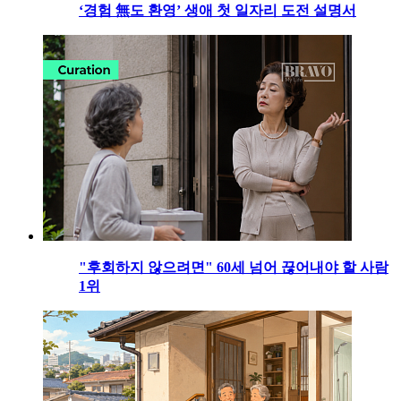
‘경험 無도 환영’ 생애 첫 일자리 도전 설명서
"후회하지 않으려면" 60세 넘어 끊어내야 할 사람
1위