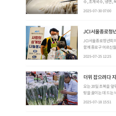
수, 초계국수, 냉면,
적합하다. 복날, 삼
2025-07-30 07:00
식단 구성을 위한 실용
JCI서울종로청년
JCI서울종로청년회의
함께 종로구 어르신들을 
JCI서울종로청년회의
2025-07-25 12:25
마련됐다. 이날 봉사
더위 잡으려다 지
오는 20일 초복을 
탕을 끓이는 데 드는 
치다. 한국물가정보가 17일 공개한 자료에 따르면 전통시장에서 삼계탕 4인분 재료를 구입하
2025-07-18 15:51
는 데 드는 비용은 총 