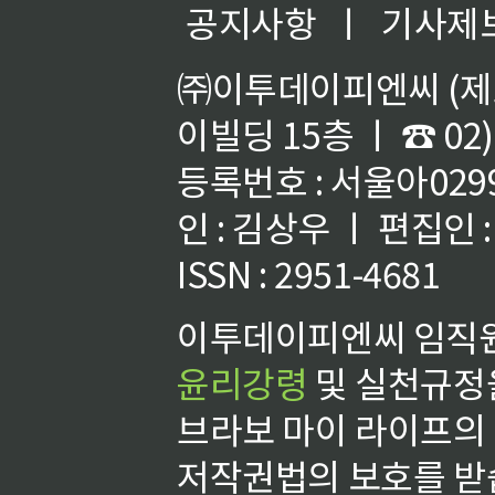
공지사항
ㅣ
기사제
㈜이투데이피엔씨 (제호
이빌딩 15층 ㅣ ☎ 02)
등록번호 : 서울아02992
인 : 김상우 ㅣ 편집인
ISSN : 2951-4681
이투데이피엔씨 임직원
윤리강령
및 실천규정을
브라보 마이 라이프의
저작권법의 보호를 받