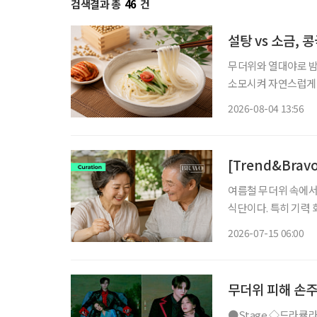
검색결과 총
46
건
설탕 vs 소금,
무더위와 열대야로 밤
소모시켜 자연스럽게 보양식을 찾게 만든다.
르지만, 시원하고 고소
2026-08-04 13:56
단순히 더위를 식히는
[Trend&Bra
여름철 무더위 속에서
식단이다. 특히 기력
이 주를 이룬다. 올해 초복은 7월 15일(수)로 중복은 7월 25일(토), 말복은 8월 14일(금)이다.
2026-07-15 06:00
초복에서 말복까지의 
무더위 피해 손주
●Stage ◇드라큘라 일정 7월 10일 ~ 10월 18일 장소 LG아트센터 서울 연출 데이빗 스완 출