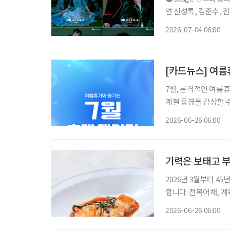
연 신성록, 김준수, 전
사랑받아온 대표 흥행 
2026-07-04 06:00
넘는 세월 동안 단 한
[카드뉴스] 여름
7월, 본격적인 여름
계절 풍경을 감상할 수
운 지역 축제까지 선택지가 다양하다. 7월 축제는 
2026-06-26 06:00
말 나들이 코스로 활
기력은 보태고 부
2026년 3월부터 4
합니다. 전복어채, 계육녹두편 날씨가 더워질수록 입맛은 줄고 몸은
요한 보양식은 무겁고
2026-06-26 06:00
운 한 접시다. 부드러