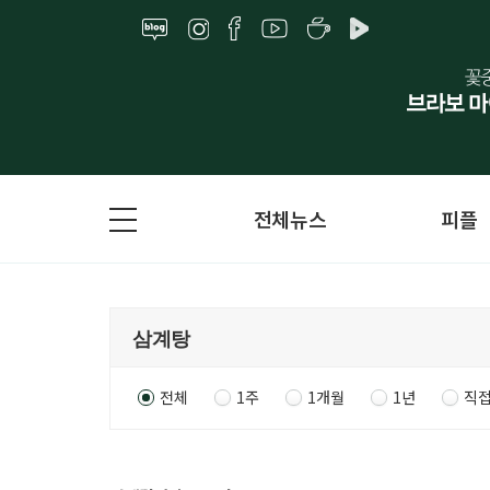
전체뉴스
피플
전체
1주
1개월
1년
직