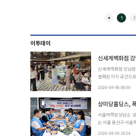
1
2
이투데이
신세계백화점 강남
신세계백화점 강남점 식
별화된 미식 공간으로서의 입지를 
얼 프로젝트를 거쳐 
2026-08-06 06:00
신세계마켓에 이어 델
◀
상미당홀딩스, 폭
서울역쪽방상담소 '온기창
는 서울 용산구 서
수를 전달하는 봉사활동을 진행했다고 5
2026-08-05 10:24