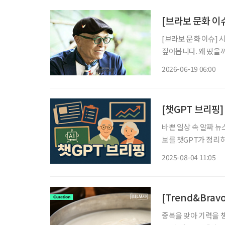
[브라보 문화 이
[브라보 문화 이슈] 
짚어봅니다. 왜 떴을까? 만화가 허영만 화백(79)은 지난 17일 낙상사고로 인한 건강 악화로
활동 중단을 선언했다.
2026-06-19 06:00
만의 백반기행(이하 ‘
[챗GPT 브리핑]
바쁜 일상 속 알짜 뉴
보를 챗GPT가 정리하고 편집국 
“조기 개입 절실” 최
2025-08-04 11:05
났다. 오대종 강북삼
[Trend&Brav
중복을 맞아 기력을 챙