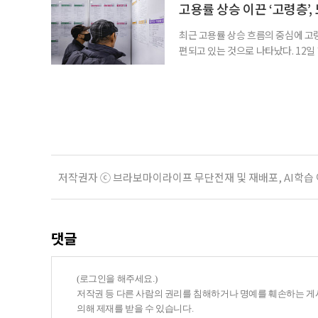
만점에 4.10점이었고, 참여 후 삶
고용률 상승 이끈 ‘고령층’,
최근 고용률 상승 흐름의 중심에 고
편되고 있는 것으로 나타났다. 12
따르면 60세 이상의 고용률 가중 기여
했다. 같은 기간 30대는 17.0%p에
세정 한국고용정보원 고용동향분석팀 
저작권자 ⓒ 브라보마이라이프 무단전재 및 재배포, AI학습
댓글