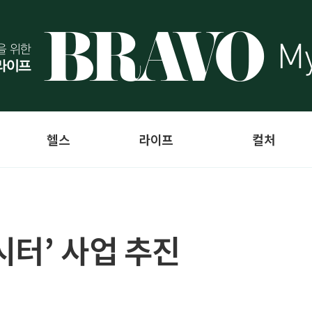
헬스
라이프
컬처
시터’ 사업 추진