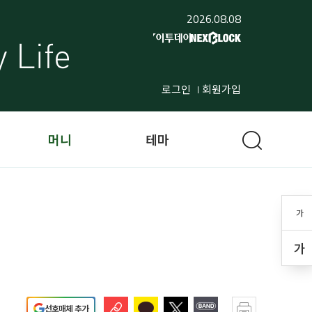
2026.08.08
로그인
회원가입
머니
테마
가
가
선호매체 추가