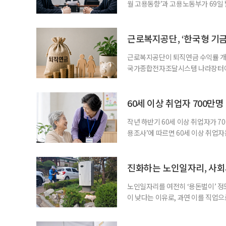
월 고용동향’과 고용노동부가 69일 발
고용지표와 중장년 구직 흐름 사이의 
고, 15~64세 고용률은 70.2%로 
론 온도차 표면적으로는 5월 고용
근로복지공단, ‘한국형 기
근로복지공단이 퇴직연금 수익률 개선
국가종합전자조달시스템 나라장터에 
직연금 모델 개발’ 연구용역을 발주했
이 지났지만, 계약형 중심 구조로 
득 보장 강화를 위해 기금형 퇴직연
60세 이상 취업자 700만
과거
작년 하반기 60세 이상 취업자가 7
용조사’에 따르면 60세 이상 취업자는
33만4000명 증가했다. 산업별로는 
106만4000명(15.0%), ‘음식점 
증가하고, 음식점 및 주점업은 4만1
진화하는 노인일자리, 사회
노인일자리를 여전히 ‘용돈벌이’ 정
이 낮다는 이유로, 과연 이를 직업
인력개발원이 발표한 ‘2025년 노
층의 삶에 이미 많은 영향을 주고 