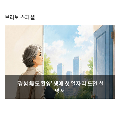
발간
브라보 스페셜
‘경험 無도 환영’ 생애 첫 일자리 도전 설
명서