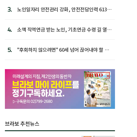
3.
노인일자리 안전관리 강화, 안전전담인력 613명
첫 배치
4.
소액 직역연금 받는 노인, 기초연금 수령 길 열린
다
5.
"후회하지 않으려면" 60세 넘어 끊어내야 할 사
람 1위
브라보 추천뉴스