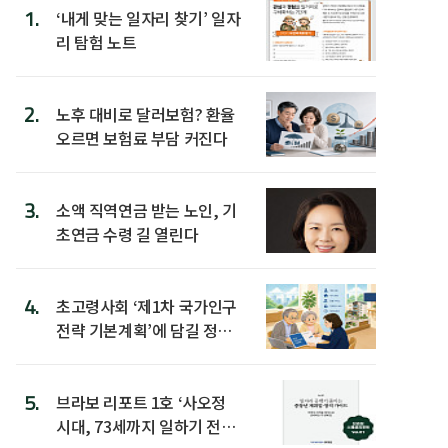
1.
‘내게 맞는 일자리 찾기’ 일자
리 탐험 노트
2.
노후 대비로 달러보험? 환율
오르면 보험료 부담 커진다
3.
소액 직역연금 받는 노인, 기
초연금 수령 길 열린다
4.
초고령사회 ‘제1차 국가인구
전략 기본계획’에 담길 정책
은
5.
브라보 리포트 1호 ‘사오정
시대, 73세까지 일하기 전략’