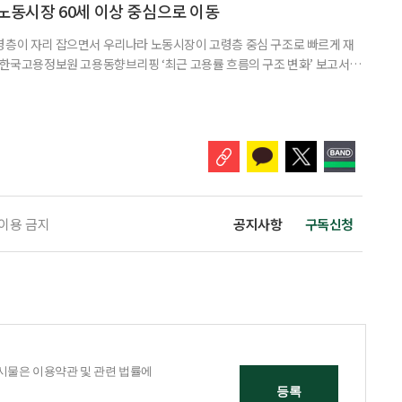
의 변화 수준은 4.05점으로 긍정적인 결과를 보여줬다. 자존감과 건
 노동시장 60세 이상 중심으로 이동
령층이 자리 잡으면서 우리나라 노동시장이 고령층 중심 구조로 빠르게 재
일 한국고용정보원 고용동향브리핑 ‘최근 고용률 흐름의 구조 변화’ 보고서에
도는 2000년 5.4%포인트(p)에서 2025년 14.9%p로 세 배 가까이 증가
서 12.1%p로, 40대는 14.6%p에서 13.4%p로 감소한 것과 대조된다. 박
전임연구원은 “2020년대 이후 60세 이상
 이용 금지
공지사항
구독신청