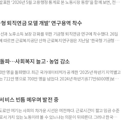
표한 ‘2026년 5월 고용행정 통계로 본 노동시장 동향’을 함께 보면, 전체
온도차가 드러난다. 5월 취업자는 2912만 명으로 1년 전보다 4만 명 줄었
0.4%포인트 하락했다. 실업률은 2.9%로 0.1%p 올랐다. 겉으론 보합, 속으
시장이 급격히 무너졌다기보다 둔화하는
금형 퇴직연금 모델 개발’ 연구용역 착수
과 노후소득 보장 강화를 위한 기금형 퇴직연금 연구에 착수했다. 26일
따르면 근로복지공단 산하 근로복지연구원은 지난달 ‘한국형 기금형 퇴
다. 연구원은 추진 배경에 대해 “퇴직연금제도는 2005년 도입 이후 20년
인해 낮은 수익률 문제가 지속적으로 제기돼 왔다”며 “수익률 제고와 노후소
금 도입 검토와 한국형 모델 개발이 필요하다”고 밝혔다. 이번 연구는 먼저
명 돌파…사회복지 늘고·농업 감소
00만 명을 돌파했다. 최근 국가데이터처가 공개한 ‘2025년 하반기 지역별고
 711만 명으로 700만 명을 넘었다. 2024년 하반기(677만6000명)보다
‘사회복지서비스업’이 115만2000명(16.2%)으로 가장 많았고, ‘농업’
및 주점업’ 44만6000명(6.3%) 순이었다. 사회복지 서비스업은 15만8000명
000명 증가했다. 반면
서비스 빈틈 메우며 발전 중
도로만 여기는 사회의 차가운 시선은 여전하다. 근로시간이 짧고 임금 수준
으로서 가치 있는 노동이라 볼 수 있느냐는 의문이 뒤따른다. 그러나 한국노인
인 일자리 및 사회활동 지원사업 실태조사’ 결과에 따르면 노인일자리는 고령
있는 것으로 나타난다. 조사 결과 노인일자리 참여자의 전반적 만족도는 5점