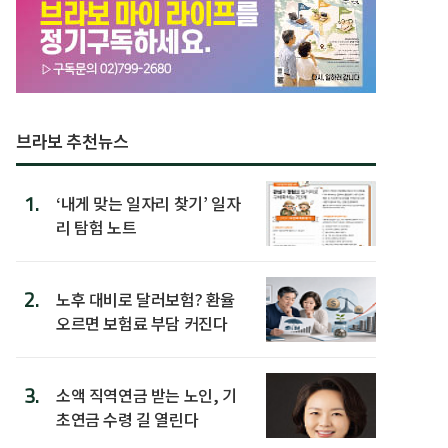
브라보 추천뉴스
1.
‘내게 맞는 일자리 찾기’ 일자
리 탐험 노트
2.
노후 대비로 달러보험? 환율
오르면 보험료 부담 커진다
3.
소액 직역연금 받는 노인, 기
초연금 수령 길 열린다