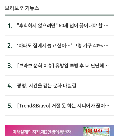
브라보 인기뉴스
1.
"후회하지 않으려면" 60세 넘어 끊어내야 할 사
람 1위
2.
‘아파도 집에서 늙고 싶어…’ 고령 가구 40% 노
후 주택이라 어...
3.
[브라보 문화 이슈] 유방암 투병 후 더 단단해진
박미선
4.
광명, 시간을 걷는 문화 마실길
5.
[Trend&Bravo] 거절 못 하는 시니어가 끊어야
할 행동 5