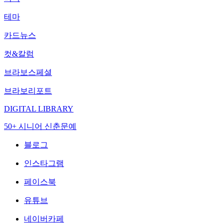
테마
카드뉴스
컷&칼럼
브라보스페셜
브라보리포트
DIGITAL LIBRARY
50+ 시니어 신춘문예
블로그
인스타그램
페이스북
유튜브
네이버카페