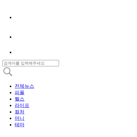
전체뉴스
피플
헬스
라이프
컬처
머니
테마