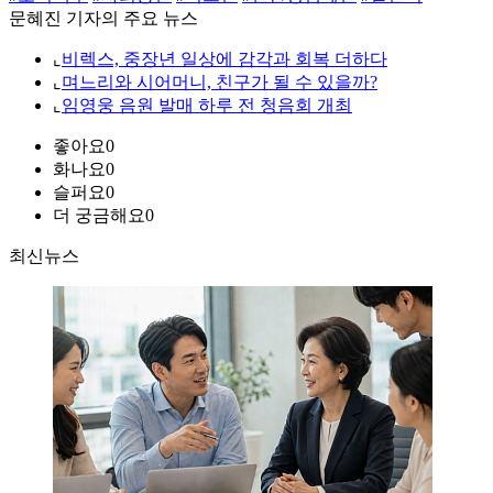
문혜진 기자의 주요 뉴스
⌞
비렉스, 중장년 일상에 감각과 회복 더하다
⌞
며느리와 시어머니, 친구가 될 수 있을까?
⌞
임영웅 음원 발매 하루 전 청음회 개최
좋아요
0
화나요
0
슬퍼요
0
더 궁금해요
0
최신뉴스