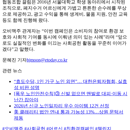
협동조합 끌림은 2016년 서울대학교 학생 동아리에서 시작된
조직으로, 폐지수거 어르신에게 가볍고 튼튼한 손수레를 무상
으로 제공하고, 광고 수익을 통해 생계비, 물품 지원, 안전 교육
등도 함께 진행해 왔다.
오비맥주 관계자는 “이번 캠페인은 소비자의 참여로 환경 보
호와 사회적 기여를 동시에 이뤄낸 의미 있는 사례”라며 “앞으
로도 실질적인 변화를 이끄는 사회공헌 활동을 꾸준히 이어가
겠다”고 말했다.
문혜진 기자
hjmoon@etoday.co.kr
관련 뉴스
“효도수당, 1인 가구 노인 외면”… 대한은퇴자협회, 실효
성 비판 성명
[폭우 노인안전수칙]③ 신발 없으면 맨발로 대피·이동 시
난간 잡아야
2026년 신규 노인일자리 우수 아이템 12건 선정
美 클래리티 법안 연내 통과 가능성 13%…상원 문턱서
제동
#오비맥주
#사회공헌
#어르신
#친환경캠페인
#챌린지