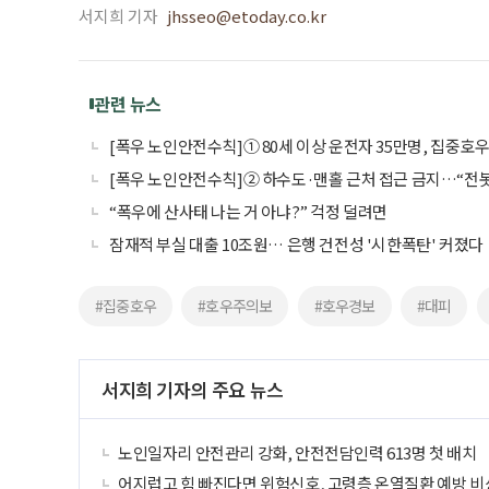
서지희 기자
jhsseo@etoday.co.kr
관련 뉴스
[폭우 노인안전수칙]① 80세 이상 운전자 35만명, 집중호
[폭우 노인안전수칙]② 하수도·맨홀 근처 접근 금지…“전
“폭우에 산사태 나는 거 아냐?” 걱정 덜려면
잠재적 부실 대출 10조원… 은행 건전성 '시한폭탄' 커졌다
#집중호우
#호우주의보
#호우경보
#대피
서지희 기자의 주요 뉴스
노인일자리 안전관리 강화, 안전전담인력 613명 첫 배치
어지럽고 힘 빠진다면 위험신호, 고령층 온열질환 예방 비