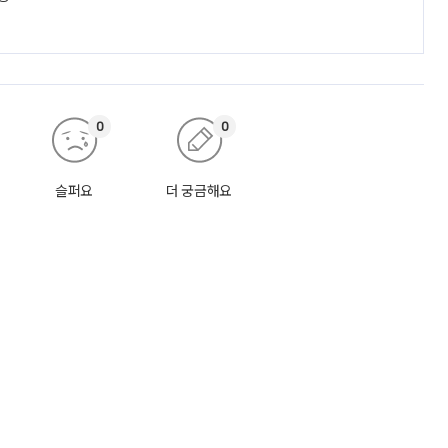
0
0
슬퍼요
더 궁금해요