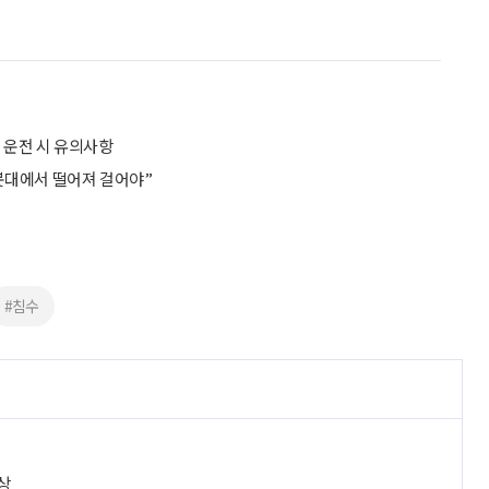
우 운전 시 유의사항
봇대에서 떨어져 걸어야”
#침수
상