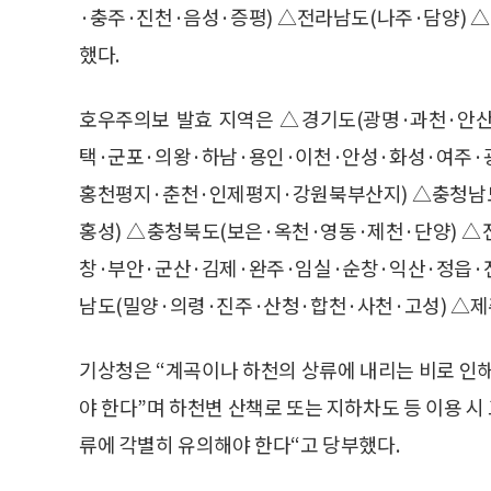
·충주·진천·음성·증평) △전라남도(나주·담양) 
했다.
호우주의보 발효 지역은 △경기도(광명·과천·안산
택·군포·의왕·하남·용인·이천·안성·화성·여주·
홍천평지·춘천·인제평지·강원북부산지) △충청남도
홍성) △충청북도(보은·옥천·영동·제천·단양) 
창·부안·군산·김제·완주·임실·순창·익산·정읍·
남도(밀양·의령·진주·산청·합천·사천·고성) △제
기상청은 “계곡이나 하천의 상류에 내리는 비로 인해
야 한다”며 하천변 산책로 또는 지하차도 등 이용 시 
류에 각별히 유의해야 한다“고 당부했다.