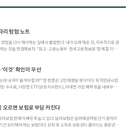
일자리 탐험 노트
경험을 다시 해석하는 일에서 출발한다. 내가 오래 해온 것, 지속적으로 관
 하는 것을 연결해보자. *참고 : 고용노동부·한국고용정보원 ‘함께 할 미래
브라보 마이 라이프’ 재구성. STEP 1. 내 안의 재료 찾기 1. 무엇을 바꾸고
뀌면 좋겠다’고 느낀 일은? 1._______________
__________ ▷ 그중 내가 직접 해볼 만
다 ‘이것’ 확인이 우선
데 내 IRP 옮겨야 할까?” 한 번쯤은 고민해봤을 생각이다. 퇴직연금사업
은 수수료, 다양한 ETF(상장지수펀드), 비대면 가입 혜택 등을 내세우며
 높다고 해서 무조건 옮기는 것만이 정답은 아니다. 퇴직연금은 오랜 기간
 확인해야 할 사항이 있다. 수익률 광고, 먼저 기준부터 봐야 한다 금융회
눈에 잘 들어온다. 하지만 수익률 숫자는 기준에 따라달라질 수 있다.
율 오르면 보험료 부담 커진다
달러보험 판매가 빠르게 늘고 있다. 달러보험은 달러예금처럼 단기 환차익
장기간 유지해야 하는 보험이다. 은퇴 후 소득과 유동성이 줄어드는 중장년층
담과 중도해지 손실 가능성을 함께 살펴야 한다. 5일 보험연구원의 ‘고환율