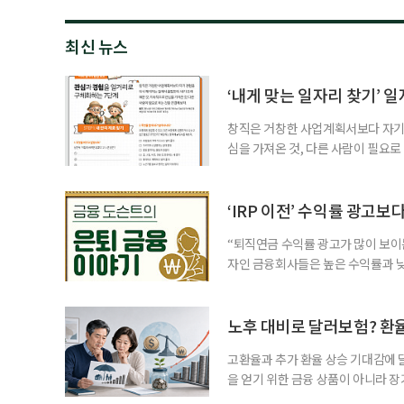
최신 뉴스
‘내게 맞는 일자리 찾기’ 
창직은 거창한 사업계획서보다 자기 
심을 가져온 것, 다른 사람이 필요로
for 5060 창직사례집’을 바탕으로 ‘
싶었나요? ▷ 내가 살아오며 ‘이렇게 바
2._______________ 3._____
‘IRP 이전’ 수익률 광고보
“퇴직연금 수익률 광고가 많이 보이는
자인 금융회사들은 높은 수익률과 낮
가입자를 유치한다. 하지만 수익률이
운용하는 자금인 만큼, 광고보다 먼저
사들이 내세우는 퇴직연금 수익률은 
노후 대비로 달러보험? 환
고환율과 추가 환율 상승 기대감에 
을 얻기 위한 금융 상품이 아니라 
이라면 환율 상승에 따른 보험료 부