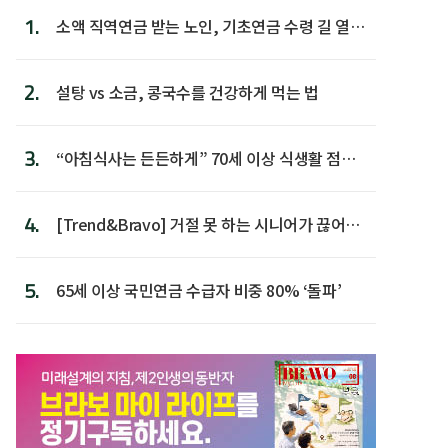
1.
소액 직역연금 받는 노인, 기초연금 수령 길 열린
다
2.
설탕 vs 소금, 콩국수를 건강하게 먹는 법
3.
“아침식사는 든든하게” 70세 이상 식생활 점수
가장 높아
4.
[Trend&Bravo] 거절 못 하는 시니어가 끊어야
할 행동 5
5.
65세 이상 국민연금 수급자 비중 80% ‘돌파’