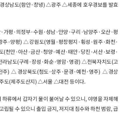
△경상남도(함안·창녕) △광주 △세종에 호우경보를 발효
·가평·의정부·수원·성남·안양·구리·남양주·오산·평
광주·양평) △강원도(영월·평창평지·횡성·원주·화천·
(천안·아산·금산·청양·예산·태안·당진·서산·보령·
△전라남도(구례·장성·화순·영암·영광) △전북자치도(고
전주) △경상북도(청도·상주·문경·예천·영주) △경상
주도(제주도산지) △서울 △대전 등이다.
 하류에서 갑자기 물이 불어날 수 있으니, 야영을 자제해
고립될 수 있으니 출입 금지, 저지대 침수와 하천 범람, 급