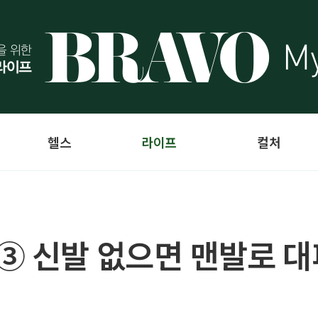
헬스
라이프
컬처
③ 신발 없으면 맨발로 대