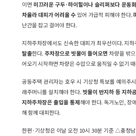
이면
미끄러운 구두·하이힐이나 슬리퍼보다 운동화
차올라 대피가 어려울 수
있어 가급적 피해야 한다.
난간을 잡고 걸어야 한다.
지하주차장에서도 신속한 대피가 최우선이다. 지
탈출
한다.
주차장으로 빗물이 들어오면
차량을 밖으
어오기 시작하면 차량은 수압으로 움직일 수 없기 때
공동주택 관리자는 호우 시 기상청 특보를 예의주시
래주머니를 설치해야 한다.
빗물이 반지하 등 지하
지하주차장은 출입을 통제
해야 한다. 독거노인, 장
해 함께 대피한다.
한편·기상청은 이날 오전 10시 30분 기준 △충