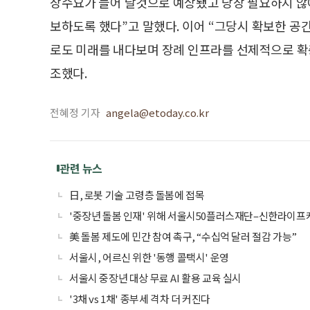
장수요가 늘어 날것으로 예상됐고 당장 필요하지 않아
보하도록 했다”고 말했다. 이어 “그당시 확보한 공
로도 미래를 내다보며 장례 인프라를 선제적으로 확
조했다.
전혜정 기자
angela@etoday.co.kr
관련 뉴스
日, 로봇 기술 고령층 돌봄에 접목
'중장년 돌봄 인재' 위해 서울시50플러스재단–신한라이프
美 돌봄 제도에 민간 참여 촉구, “수십억 달러 절감 가능”
서울시, 어르신 위한 '동행 콜택시' 운영
서울시 중장년 대상 무료 AI 활용 교육 실시
'3채 vs 1채' 종부세 격차 더 커진다