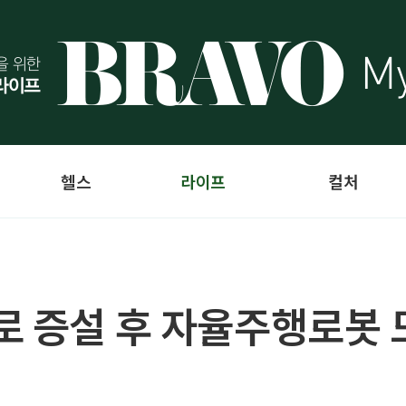
헬스
라이프
컬처
로 증설 후 자율주행로봇 