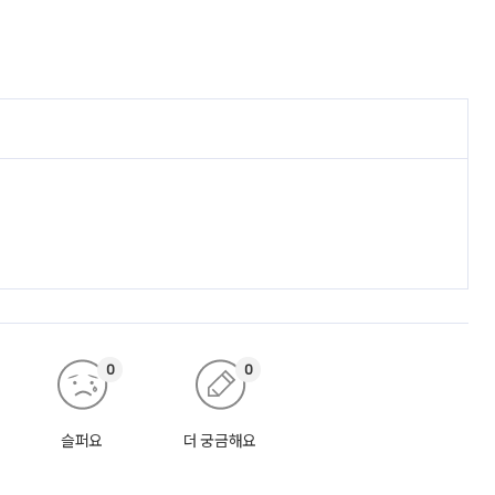
0
0
슬퍼요
더 궁금해요