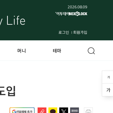
2026.08.09
로그인
회원가입
머니
테마
가
도입
가
선호매체 추가