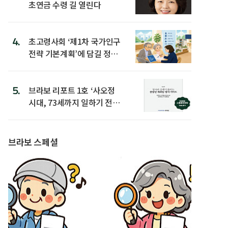
초연금 수령 길 열린다
4.
초고령사회 ‘제1차 국가인구
전략 기본계획’에 담길 정책
은
5.
브라보 리포트 1호 ‘사오정
시대, 73세까지 일하기 전략’
발간
브라보 스페셜