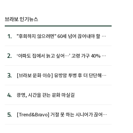
브라보 인기뉴스
1.
"후회하지 않으려면" 60세 넘어 끊어내야 할 사
람 1위
2.
‘아파도 집에서 늙고 싶어…’ 고령 가구 40% 노
후 주택이라 어...
3.
[브라보 문화 이슈] 유방암 투병 후 더 단단해진
박미선
4.
광명, 시간을 걷는 문화 마실길
5.
[Trend&Bravo] 거절 못 하는 시니어가 끊어야
할 행동 5