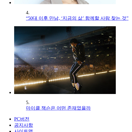
4.
“50대 이후 만남, ‘지금의 삶’ 함께할 사람 찾는 것”
5.
마이클 잭슨은 어떤 존재였을까
PC버전
공지사항
사이트맵