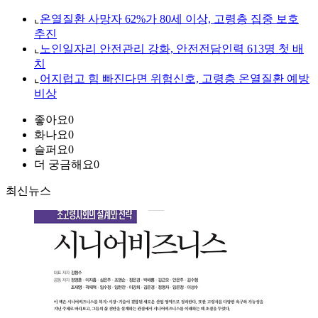
⌞
온열질환 사망자 62%가 80세 이상, 고령층 집중 보호
추진
⌞
노인일자리 안전관리 강화, 안전전담인력 613명 첫 배
치
⌞
어지럽고 힘 빠진다면 위험신호, 고령층 온열질환 예방
비상
좋아요
0
화나요
0
슬퍼요
0
더 궁금해요
0
최신뉴스