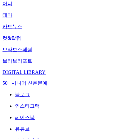
머니
테마
카드뉴스
컷&칼럼
브라보스페셜
브라보리포트
DIGITAL LIBRARY
50+ 시니어 신춘문예
블로그
인스타그램
페이스북
유튜브