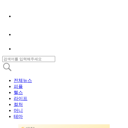
전체뉴스
피플
헬스
라이프
컬처
머니
테마