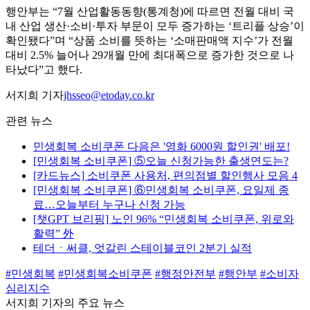
행안부는 “7월 산업활동동향(통계청)에 따르면 전월 대비 국
내 산업 생산·소비·투자 부문이 모두 증가하는 ‘트리플 상승’이
확인됐다”며 “상품 소비를 뜻하는 ‘소매판매액 지수’가 전월
대비 2.5% 늘어나 29개월 만에 최대폭으로 증가한 것으로 나
타났다”고 했다.
서지희 기자
jhsseo@etoday.co.kr
관련 뉴스
민생회복 소비쿠폰 다음은 '영화 6000원 할인권' 배포!
[민생회복 소비쿠폰] ⑤오늘 신청가능한 출생연도는?
[카드뉴스] 소비쿠폰 사용처, 편의점별 할인행사 모음 4
[민생회복 소비쿠폰] ⑥민생회복 소비쿠폰, 요일제 종
료…오늘부터 누구나 신청 가능
[챗GPT 브리핑] 노인 96% “민생회복 소비쿠폰, 위로와
활력” 外
테더ㆍ써클, 엇갈린 스테이블코인 2분기 실적
#민생회복
#민생회복소비쿠폰
#행정안전부
#행안부
#소비자
심리지수
서지희 기자의 주요 뉴스