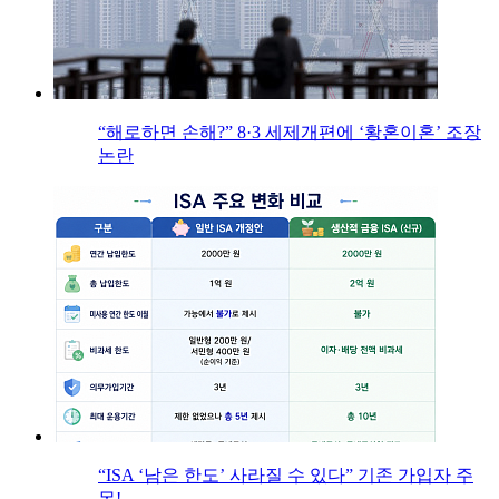
“해로하면 손해?” 8·3 세제개편에 ‘황혼이혼’ 조장
논란
“ISA ‘남은 한도’ 사라질 수 있다” 기존 가입자 주
목!