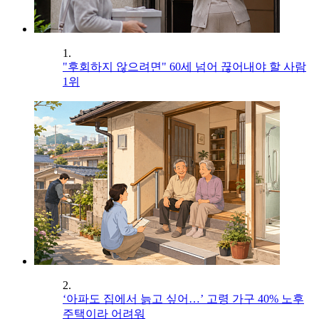
1.
"후회하지 않으려면" 60세 넘어 끊어내야 할 사람
1위
2.
‘아파도 집에서 늙고 싶어…’ 고령 가구 40% 노후
주택이라 어려워