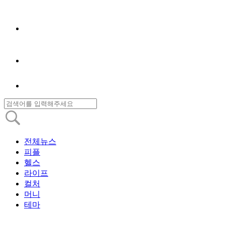
전체뉴스
피플
헬스
라이프
컬처
머니
테마