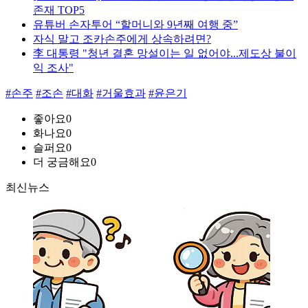
존재 TOP5
유튜버 손자투어 “할머니와 9년째 여행 중”
자식 말고 조카손주에게 상속하려면?
李 대통령 "청년 결혼 망설이는 일 없어야...제도상 불이
익 조사"
#손주
#조손
#대화
#거울효과
#윤은기
좋아요
0
화나요
0
슬퍼요
0
더 궁금해요
0
최신뉴스