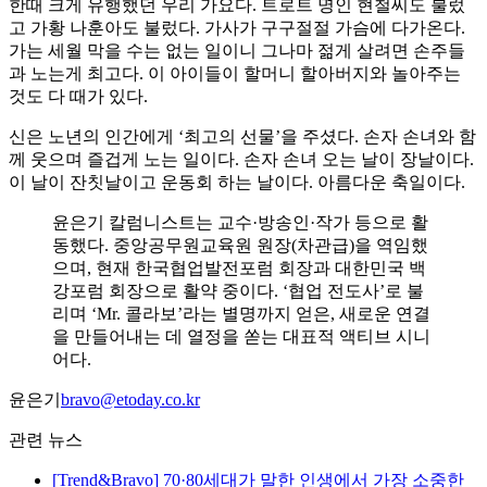
한때 크게 유행했던 우리 가요다. 트로트 명인 현철씨도 불렀
고 가황 나훈아도 불렀다. 가사가 구구절절 가슴에 다가온다.
가는 세월 막을 수는 없는 일이니 그나마 젊게 살려면 손주들
과 노는게 최고다. 이 아이들이 할머니 할아버지와 놀아주는
것도 다 때가 있다.
신은 노년의 인간에게 ‘최고의 선물’을 주셨다. 손자 손녀와 함
께 웃으며 즐겁게 노는 일이다. 손자 손녀 오는 날이 장날이다.
이 날이 잔칫날이고 운동회 하는 날이다. 아름다운 축일이다.
윤은기 칼럼니스트는 교수·방송인·작가 등으로 활
동했다. 중앙공무원교육원 원장(차관급)을 역임했
으며, 현재 한국협업발전포럼 회장과 대한민국 백
강포럼 회장으로 활약 중이다. ‘협업 전도사’로 불
리며 ‘Mr. 콜라보’라는 별명까지 얻은, 새로운 연결
을 만들어내는 데 열정을 쏟는 대표적 액티브 시니
어다.
윤은기
bravo@etoday.co.kr
관련 뉴스
[Trend&Bravo] 70·80세대가 말한 인생에서 가장 소중한