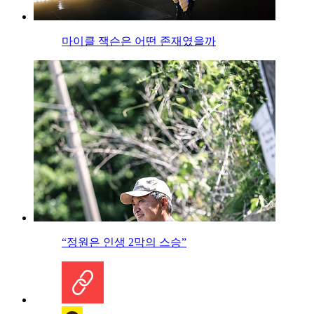
마이클 잭슨은 어떤 존재였을까
“정원은 인생 2막의 스승”