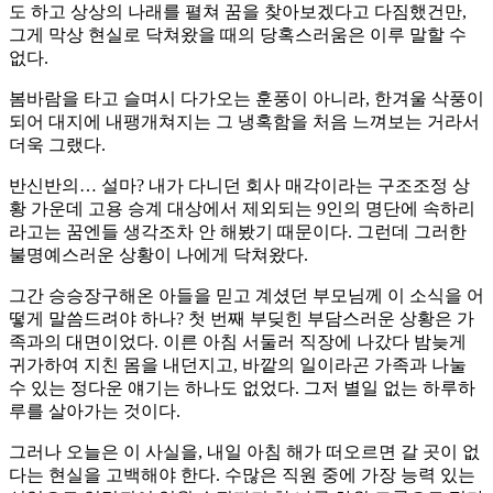
도 하고 상상의 나래를 펼쳐 꿈을 찾아보겠다고 다짐했건만,
그게 막상 현실로 닥쳐왔을 때의 당혹스러움은 이루 말할 수
없다.
봄바람을 타고 슬며시 다가오는 훈풍이 아니라, 한겨울 삭풍이
되어 대지에 내팽개쳐지는 그 냉혹함을 처음 느껴보는 거라서
더욱 그랬다.
반신반의… 설마? 내가 다니던 회사 매각이라는 구조조정 상
황 가운데 고용 승계 대상에서 제외되는 9인의 명단에 속하리
라고는 꿈엔들 생각조차 안 해봤기 때문이다. 그런데 그러한
불명예스러운 상황이 나에게 닥쳐왔다.
그간 승승장구해온 아들을 믿고 계셨던 부모님께 이 소식을 어
떻게 말씀드려야 하나? 첫 번째 부딪힌 부담스러운 상황은 가
족과의 대면이었다. 이른 아침 서둘러 직장에 나갔다 밤늦게
귀가하여 지친 몸을 내던지고, 바깥의 일이라곤 가족과 나눌
수 있는 정다운 얘기는 하나도 없었다. 그저 별일 없는 하루하
루를 살아가는 것이다.
그러나 오늘은 이 사실을, 내일 아침 해가 떠오르면 갈 곳이 없
다는 현실을 고백해야 한다. 수많은 직원 중에 가장 능력 있는