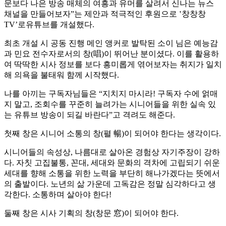
문보다 나은 방송 매체의 여흥과 유머를 살려서 신나는 뉴스
채널을 만들어보자”는 제안과 적극적인 후원으로 ‛창창창
TV’로유튜브를 개설했다.
최초 개설 시 공동 진행 메인 앵커로 발탁된 소이 님은 예능감
과 민요 전수자로서의 창(唱)이 뛰어난 분이셨다. 이를 활용하
여 딱딱한 시사 정보를 보다 흥미롭게 엮어보자는 취지가 일치
해 의욕을 불태워 함께 시작했다.
나를 아끼는 구독자님들은 “지치지 마시라! 구독자 수에 얽매
지 말고, 조회수를 꾸준히 늘려가는 시니어들을 위한 실속 있
는 유튜브 방송이 되길 바란다”고 격려도 해준다.
첫째 창은 시니어 소통의 창(펼 暢)이 되어야 한다는 생각이다.
시니어들의 속성상, 나름대로 살아온 경험상 자기주장이 강하
다. 자칫 고집불통, 꼰대, 세대와 문화의 격차에 고립되기 쉬운
세대를 향해 소통을 위한 노력을 부단히 해나가겠다는 뜻에서
의 출발이다. 노년의 삶 가운데 고독감은 정말 심각하다고 생
각한다. 소통하며 살아야 한다!
둘째 창은 시사 기획의 창(창문 窓)이 되어야 한다.