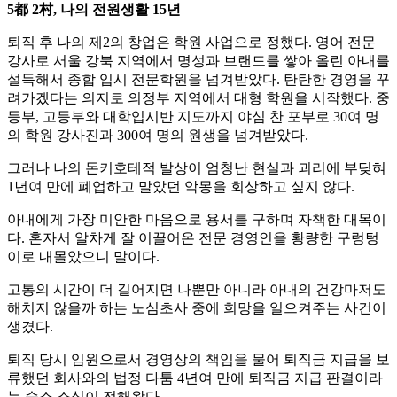
5都 2村, 나의 전원생활 15년
퇴직 후 나의 제2의 창업은 학원 사업으로 정했다. 영어 전문
강사로 서울 강북 지역에서 명성과 브랜드를 쌓아 올린 아내를
설득해서 종합 입시 전문학원을 넘겨받았다. 탄탄한 경영을 꾸
려가겠다는 의지로 의정부 지역에서 대형 학원을 시작했다. 중
등부, 고등부와 대학입시반 지도까지 야심 찬 포부로 30여 명
의 학원 강사진과 300여 명의 원생을 넘겨받았다.
그러나 나의 돈키호테적 발상이 엄청난 현실과 괴리에 부딪혀
1년여 만에 폐업하고 말았던 악몽을 회상하고 싶지 않다.
아내에게 가장 미안한 마음으로 용서를 구하며 자책한 대목이
다. 혼자서 알차게 잘 이끌어온 전문 경영인을 황량한 구렁텅
이로 내몰았으니 말이다.
고통의 시간이 더 길어지면 나뿐만 아니라 아내의 건강마저도
해치지 않을까 하는 노심초사 중에 희망을 일으켜주는 사건이
생겼다.
퇴직 당시 임원으로서 경영상의 책임을 물어 퇴직금 지급을 보
류했던 회사와의 법정 다툼 4년여 만에 퇴직금 지급 판결이라
는 승소 소식이 전해왔다.