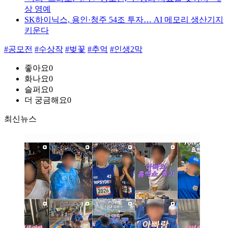
상 영예
SK하이닉스, 용인·청주 54조 투자… AI 메모리 생산기지
키운다
#공모전
#수상작
#벚꽃
#추억
#인생2막
좋아요
0
화나요
0
슬퍼요
0
더 궁금해요
0
최신뉴스