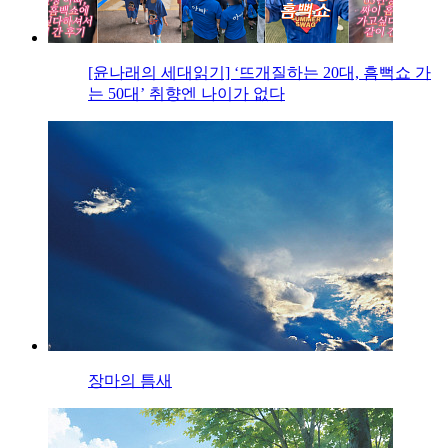
[윤나래의 세대읽기] ‘뜨개질하는 20대, 흠뻑쇼 가
는 50대’ 취향엔 나이가 없다
장마의 틈새