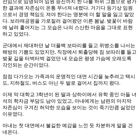
선임으로 임명되어 임원 승진까지 한 나를 하위 그룹으로 평가
한 결과에 자존심이 온통 무너져 내렸다. 거기다 등기상 임원
으로서 경영 책임도 져야 한다는 명분에 더 할 말을 잃고 말았
다. 보라매공원을 가로질러 걸어왔던 이른 봄날. 벚꽃이 바람
에 날려 흩어지는 그 모습은 나의 스산한 마음을 그대로 표현
하고 있었다.
군대에서 제대하던 날 더플백 보따리를 들고 위병소를 나서는
해방의 기쁨도 있었지만, 직장에서 퇴출당해 짐 보따리를 들고
벚꽃 길을 터벅터벅 걸었던 내 모습은 평생 가슴에 오래도록
각인되는 순간이었다.
점점 다가오는 가족과의 운명적인 대면 시간을 늦추려고 택시
도, 지하철도, 버스도 아닌 두 발로 걸어서 집까지 왔다.
이제 막 대학교 3학년이 된 딸과 상하이에서 유학 중인 아들 녀
석의 학자금 부담도 남아 있었고, 아내에게는 남편의 마지막
자존심이 구겨진 허약한 모습을 보이는 것이 죽기만큼 싫었던
이유였다.
아내는 첫 대면에서 불길한 예감을 느낀 듯 차분하게 말을 건
네온다.