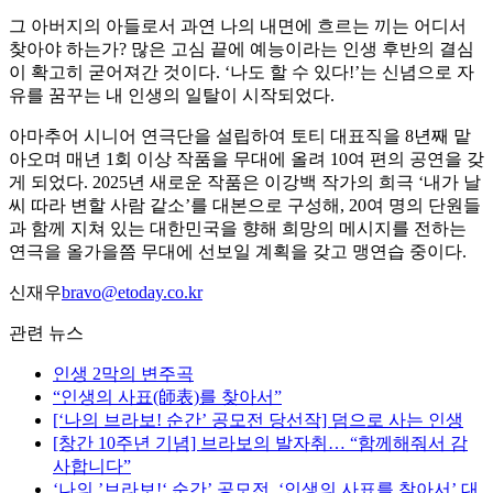
그 아버지의 아들로서 과연 나의 내면에 흐르는 끼는 어디서
찾아야 하는가? 많은 고심 끝에 예능이라는 인생 후반의 결심
이 확고히 굳어져간 것이다. ‘나도 할 수 있다!’는 신념으로 자
유를 꿈꾸는 내 인생의 일탈이 시작되었다.
아마추어 시니어 연극단을 설립하여 토티 대표직을 8년째 맡
아오며 매년 1회 이상 작품을 무대에 올려 10여 편의 공연을 갖
게 되었다. 2025년 새로운 작품은 이강백 작가의 희극 ‘내가 날
씨 따라 변할 사람 같소’를 대본으로 구성해, 20여 명의 단원들
과 함께 지쳐 있는 대한민국을 향해 희망의 메시지를 전하는
연극을 올가을쯤 무대에 선보일 계획을 갖고 맹연습 중이다.
신재우
bravo@etoday.co.kr
관련 뉴스
인생 2막의 변주곡
“인생의 사표(師表)를 찾아서”
[‘나의 브라보! 순간’ 공모전 당선작] 덤으로 사는 인생
[창간 10주년 기념] 브라보의 발자취… “함께해줘서 감
사합니다”
‘나의 ’브라보!‘ 순간’ 공모전, ‘인생의 사표를 찾아서’ 대