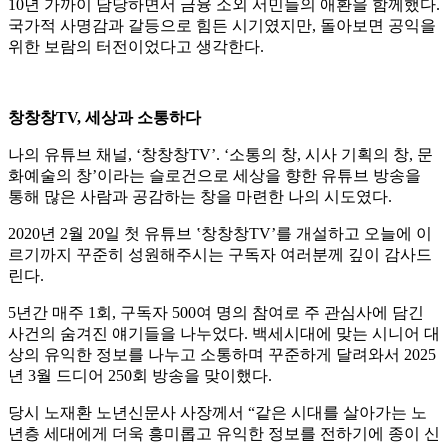
10년 가까이 담당하면서 금융 소외 서민들의 애환을 함께했다.
국가적 사명감과 갈등으로 힘든 시기였지만, 돌아보면 공익을
위한 보람의 터전이었다고 생각한다.
창창창TV, 세상과 소통하다
나의 유튜브 채널, ‘창창창TV’. ‘소통의 창, 시사 기획의 창, 문
화예술의 창’이라는 슬로건으로 세상을 향한 유튜브 방송을
통해 많은 사람과 공감하는 창을 마련한 나의 시도였다.
2020년 2월 20일 첫 유튜브 ‛창창창TV’를 개설하고 오늘에 이
르기까지 꾸준히 성원해주시는 구독자 여러분께 깊이 감사드
린다.
5년간 매주 1회, 구독자 500여 명의 참여로 주 관심사에 담긴
사건의 숨겨진 얘기들을 나누었다. 백세시대에 맞는 시니어 대
상의 유익한 정보를 나누고 소통하며 꾸준하게 달려와서 2025
년 3월 드디어 250회 방송을 맞이했다.
당시 노재환 노년신문사 사장께서 “같은 시대를 살아가는 노
년층 세대에게 더욱 흥미롭고 유익한 정보를 전하기에 종이 신