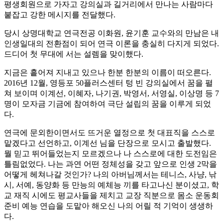
평생회원으로 가자고 강의실과 길거리에서 만나는 사람마다
붙잡고 강한 메시지를 전달했다.
당시 상명대학교 연극전공 이화원, 윤기훈 교수와의 만남은 내
인생일대의 전환점이 되어 연극 이론을 충실히 다지게 되었다.
드디어 첫 무대에 서는 설렘을 맞이했다.
지금은 흩어져 지내고 있으나 한분 한분의 이름이 떠오른다.
2016년 12월, 영등포 50플러스센터 텅 빈 강의실에서 꿈을 펼
쳐 보이며 이계선, 이혜자, 나기권, 박영서, 서영실, 이상명 등 7
명이 모자금 기금에 참여하여 극단 설립의 꿈을 이루게 되었
다.
연극에 문외한이면서도 뜨거운 열정으로 첫 대표직을 스스로
맡겠다고 선언하고, 이계선 님을 단장으로 모시고 출발했다.
뭘 믿고 뛰어들었는지 모르겠으나 나 스스로에 대한 도전임은
틀림없었다. 나는 과연 어떤 정체성을 갖고 앞으로 인생 2막을
어떻게 헤쳐나갈 것인가? 나의 아버님께서는 테니스, 사냥, 낚
시, 서예, 동양화 등 만능의 예체능 끼를 타고나신 분이셨고, 학
교 재직 시에도 평교사들을 제치고 교장 직분으로 몸소 운동회
준비 예능 연습을 도맡아 해오신 나의 어릴 적 기억이 생생하
다.