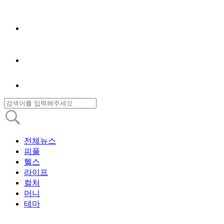
전체뉴스
피플
헬스
라이프
컬처
머니
테마