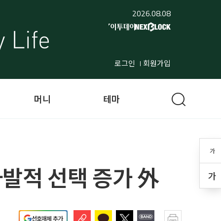
2026.08.08
로그인
회원가입
머니
테마
가
자발적 선택 증가 外
가
선호매체 추가