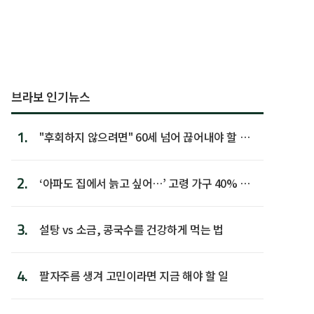
브라보 인기뉴스
1.
"후회하지 않으려면" 60세 넘어 끊어내야 할 사
람 1위
2.
‘아파도 집에서 늙고 싶어…’ 고령 가구 40% 노
후 주택이라 어...
3.
설탕 vs 소금, 콩국수를 건강하게 먹는 법
4.
팔자주름 생겨 고민이라면 지금 해야 할 일