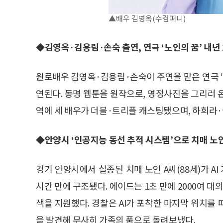
▲배우 김영옥(수컴퍼니)
◆김영옥·김용림·손숙 출연, 연극 ‘노인의 꿈’ 내년 
원로배우 김영옥·김용림·손숙이 주연을 맡은 연극 ‘
연된다. 동명 웹툰을 원작으로, 영정사진을 그리러 
역에 세 배우가 더블·트리플 캐스팅됐으며, 하희라·
◆안양시 ‘인공지능 동선 추적 시스템’으로 치매 노인
경기 안양시에서 실종된 치매 노인 A씨(88세)가 AI
시간 만에 구조됐다. 에이드는 1초 만에 2000여 대
색을 지원했다. 경찰은 AI가 포착한 마지막 위치를
을 발견해 무사히 가족의 품으로 돌려보냈다.