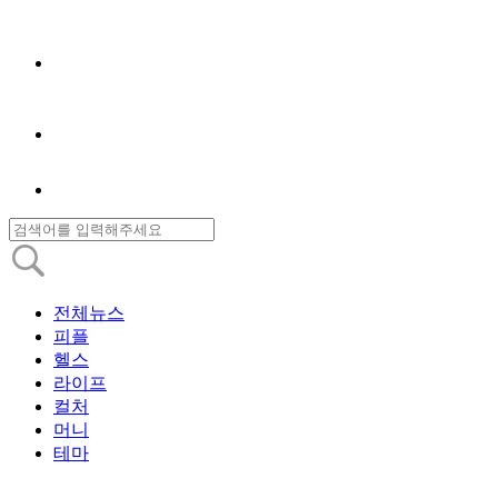
전체뉴스
피플
헬스
라이프
컬처
머니
테마