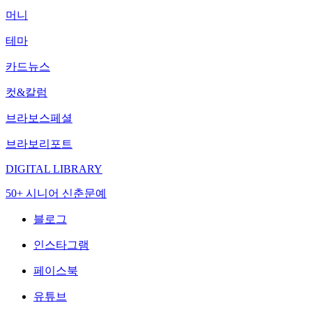
머니
테마
카드뉴스
컷&칼럼
브라보스페셜
브라보리포트
DIGITAL LIBRARY
50+ 시니어 신춘문예
블로그
인스타그램
페이스북
유튜브