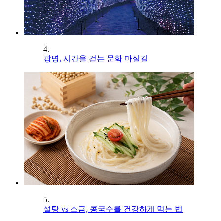
4.
광명, 시간을 걷는 문화 마실길
5.
설탕 vs 소금, 콩국수를 건강하게 먹는 법