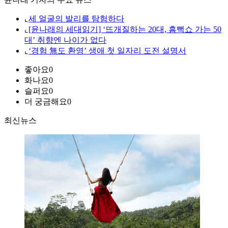
⌞
세 얼굴의 발리를 탐험하다
⌞
[윤나래의 세대읽기] ‘뜨개질하는 20대, 흠뻑쇼 가는 50
대’ 취향엔 나이가 없다
⌞
‘경험 無도 환영’ 생애 첫 일자리 도전 설명서
좋아요
0
화나요
0
슬퍼요
0
더 궁금해요
0
최신뉴스