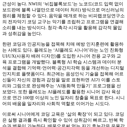
근성이 높다. NWI의 ‘뉘집블록보드’는 노코드(코드 입력 없이
보드판에 블록 나열만으로 데이터 처리) 방식으로 머신러닝의
원리를 체험할 수 있다. 음악을 매개로 하는 비피랩코딩연구소
의 전자악기 코딩 교구는 악기를 조립하고 프로그램을 연결해
소리를 내는 방식이다. 청각·촉각·시각을 활용해 감각적 몰입
과 성취감을 높인다.
한편 코딩과 인공지능을 접목해 치매 예방 인지훈련에 활용하
는 사례도 있다. 플레도는 ‘AI플레도 시니어’라는 노인 친화형
UI/UX(사용자 배려 디자인)를 도입한 시니어 전용 교구와 교
육 프로그램을 개발했다. 블록형 AI 학습 시스템과 데이터 분
석을 결합해 기억력·언어력·공간지각력 등을 개선하는 디지털
인지치료 플랫폼이다. 최근에는 음성인식 기술을 접목해 어르
신들이 자신의 경험과 감정을 말로 표현하면 AI가 이를 스토
리와 그림으로 완성해주는 ‘AI동화책 만들기’ 프로그램을 선
보였다. 또한 플레도는 AI플레도를 활용한 시니어 강사 육성
으로 연간 100명 이상의 노인 일자리 창출을 목표로 한다. 시니
어의 배움을 일자리와 사회적 역할로 이어가는 시도다.
이로써 시니어에게 코딩 교육은 ‘삶의 확장’이 되고 있다. 코딩
은 실행 결과를 즉시 확인할 수 있어 성취감이 빠르고, 반복 학
습과 변용이 가능하다. 배움으로써 얻는 자기 효능감은 우울감