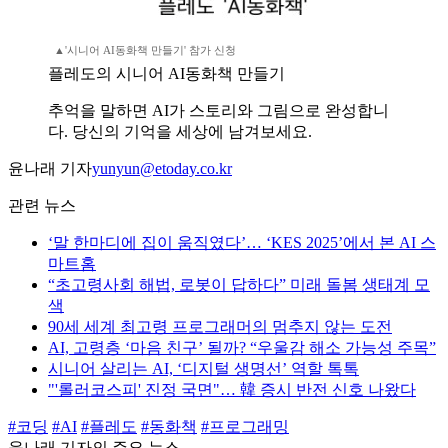
▲'시니어 AI동화책 만들기' 참가 신청
플레도의 시니어 AI동화책 만들기
추억을 말하면 AI가 스토리와 그림으로 완성합니
다. 당신의 기억을 세상에 남겨보세요.
윤나래 기자
yunyun@etoday.co.kr
관련 뉴스
‘말 한마디에 집이 움직였다’… ‘KES 2025’에서 본 AI 스
마트홈
“초고령사회 해법, 로봇이 답하다” 미래 돌봄 생태계 모
색
90세 세계 최고령 프로그래머의 멈추지 않는 도전
AI, 고령층 ‘마음 친구’ 될까? “우울감 해소 가능성 주목”
시니어 살리는 AI, ‘디지털 생명선’ 역할 톡톡
"'롤러코스피' 진정 국면"… 韓 증시 반전 신호 나왔다
#코딩
#AI
#플레도
#동화책
#프로그래밍
윤나래 기자의 주요 뉴스