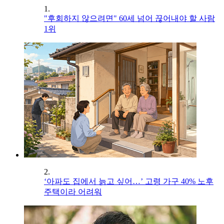
1.
"후회하지 않으려면" 60세 넘어 끊어내야 할 사람
1위
2.
‘아파도 집에서 늙고 싶어…’ 고령 가구 40% 노후
주택이라 어려워