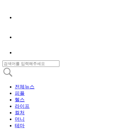
전체뉴스
피플
헬스
라이프
컬처
머니
테마