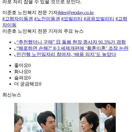
라로 자리 잡을 수 있을 것으로 보인다.
이준호 노인복지 전문 기자
jhlee@etoday.co.kr
#고령자이동권
#노인이동권
#모빌리티
#공유모빌리티
#고령
자이동
이준호 노인복지 전문 기자의 주요 뉴스
⌞
“추천했더니 구매” 日 돌봄 현장 종사자 91.5%가 경험
⌞
“해로하면 손해?” 8·3 세제개편에 ‘황혼이혼’ 조장 논란
⌞
민간형 노인일자리 참여자, ‘배움 의지’도 높았다
좋아요
0
화나요
0
슬퍼요
0
더 궁금해요
0
최신뉴스