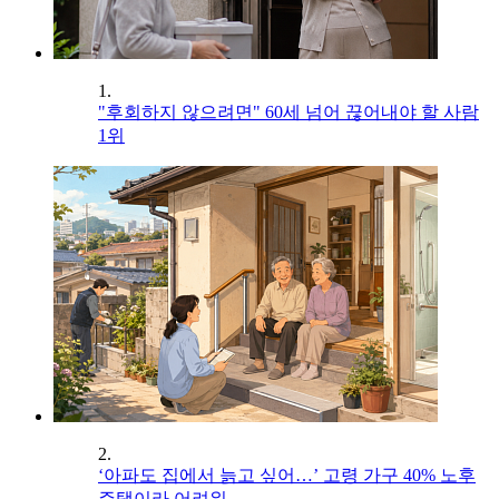
1.
"후회하지 않으려면" 60세 넘어 끊어내야 할 사람
1위
2.
‘아파도 집에서 늙고 싶어…’ 고령 가구 40% 노후
주택이라 어려워