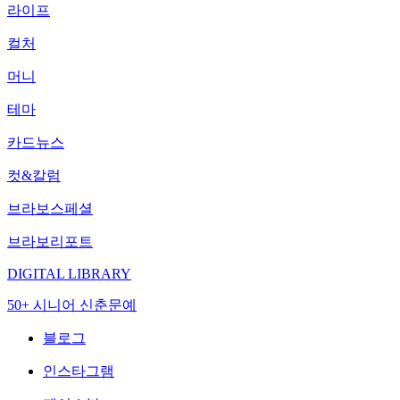
라이프
컬처
머니
테마
카드뉴스
컷&칼럼
브라보스페셜
브라보리포트
DIGITAL LIBRARY
50+ 시니어 신춘문예
블로그
인스타그램