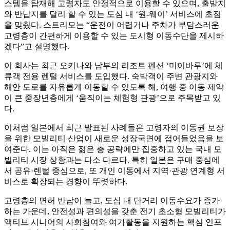
스템을 탑재해 고령자도 안정적으로 이용할 수 있으며, 출발지
와 반납지를 달리 할 수 있는 도심 내 ‘원-웨이’ 서비스에 초점
을 맞췄다. 스트리모는 “운전이 어렵거나 주차가 부담스러운
고령층이 간편하게 이용할 수 있는 도시형 이동수단을 제시하
겠다”고 설명했다.
이 회사는 최근 오키나와 남부의 리조트 펜션 ‘미이바루’에 체
류객 전용 렌털 서비스를 도입했다. 숙박객이 주변 관광지와
해안 도로를 자유롭게 이동할 수 있도록 해, 여행 중 이동 제약
이 큰 중장년층에게 ‘움직이는 체험형 관광’으로 주목받고 있
다.
이처럼 일본에서 최근 발표된 사례들은 고령자의 이동권 보장
을 위한 모빌리티 산업이 새로운 성장국면에 접어들었음을 보
여준다. 이는 아직은 젊은 층 공략에만 집중하고 있는 국내 모
빌리티 시장 상황과는 다소 다르다. 특히 일본은 구매 중심에
서 공유·렌털 중심으로, 또 개인 이동에서 지역·관광 연계형 서
비스로 확장되는 경향이 뚜렷하다.
고령층의 면허 반납이 늘고, 도심 내 단거리 이동수요가 증가
하는 가운데, 안전성과 편의성을 갖춘 전기 초소형 모빌리티가
액티브 시니어의 사회참여와 여가활동을 지원하는 핵심 인프