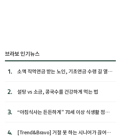
브라보 인기뉴스
1.
소액 직역연금 받는 노인, 기초연금 수령 길 열린
다
2.
설탕 vs 소금, 콩국수를 건강하게 먹는 법
3.
“아침식사는 든든하게” 70세 이상 식생활 점수
가장 높아
4.
[Trend&Bravo] 거절 못 하는 시니어가 끊어야