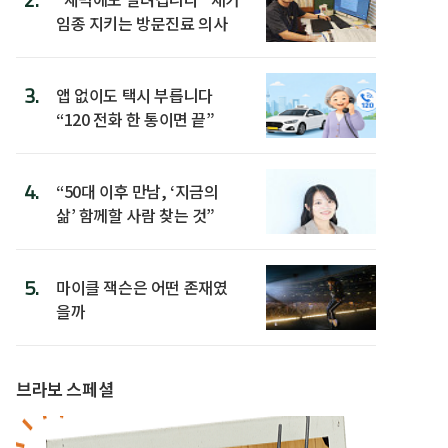
임종 지키는 방문진료 의사
3.
앱 없이도 택시 부릅니다
“120 전화 한 통이면 끝”
4.
“50대 이후 만남, ‘지금의
삶’ 함께할 사람 찾는 것”
5.
마이클 잭슨은 어떤 존재였
을까
브라보 스페셜