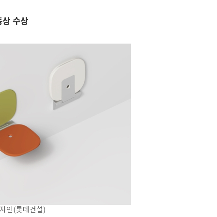
동상 수상
디자인(롯데건설)