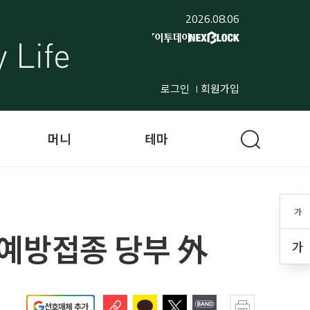
2026.08.06
로그인
회원가입
머니
테마
가
증…예방접종 당부 外
가
선호매체 추가