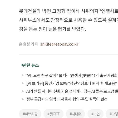
롯데건설의 벽면 고정형 접이식 샤워의자 ‘엔젤시트’
샤워부스에서도 안정적으로 사용할 수 있도록 설계
경을 돕는 점이 높은 평가를 받았다.
손효정 기자
shjlife@etoday.co.kr
관련 뉴스
“AI, 오랜 친구 같아” 울컥…‘인생사(史)랑’ 1기 출판기념회
[AI 브리핑] 중견기업 62% “정년연장보다 퇴직 후 재고용”
AI가 만든 시니어 친화 기술 생태계…정부 AI 돌봄 로드맵 
정부 공급카드 임박… 서울시 협의·주민 설득이 관건
#AI브리핑
#챗GPT
#시니어
#노인
#고