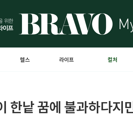
헬스
라이프
컬처
삶이 한낱 꿈에 불과하다지