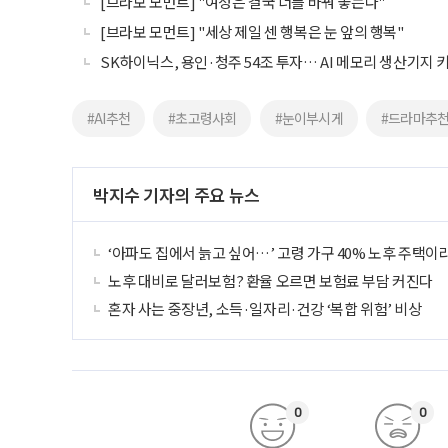
[브라보 모먼트] "여정은 결국 너를 바꿔 놓는다"
[브라보 모먼트] "세상 제일 센 행복은 눈 앞의 행복"
SK하이닉스, 용인·청주 54조 투자… AI 메모리 생산기지 
#AI추천
#초고령사회
#눈이부시게
#드라마추
박지수 기자의 주요 뉴스
‘아파도 집에서 늙고 싶어…’ 고령 가구 40% 노후 주택이
노후 대비로 달러보험? 환율 오르면 보험료 부담 커진다
혼자 사는 중장년, 소득·일자리·건강 ‘복합 위험’ 비상
0
0