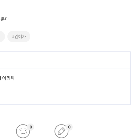
키운다
천
#김혜자
라 어려워
0
0