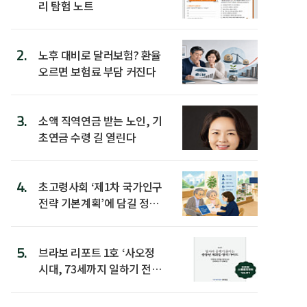
리 탐험 노트
2.
노후 대비로 달러보험? 환율
오르면 보험료 부담 커진다
3.
소액 직역연금 받는 노인, 기
초연금 수령 길 열린다
4.
초고령사회 ‘제1차 국가인구
전략 기본계획’에 담길 정책
은
5.
브라보 리포트 1호 ‘사오정
시대, 73세까지 일하기 전략’
발간