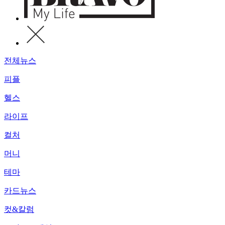
전체뉴스
피플
헬스
라이프
컬처
머니
테마
카드뉴스
컷&칼럼