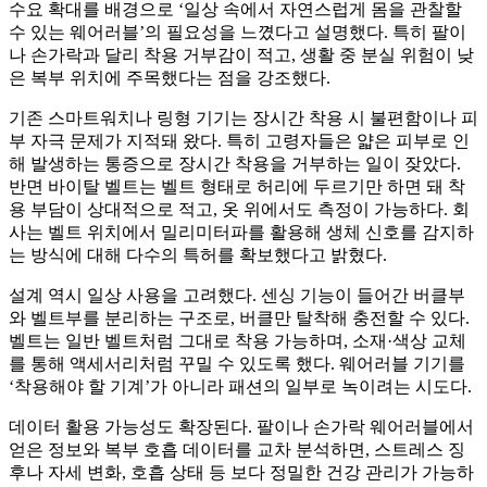
수요 확대를 배경으로 ‘일상 속에서 자연스럽게 몸을 관찰할
수 있는 웨어러블’의 필요성을 느꼈다고 설명했다. 특히 팔이
나 손가락과 달리 착용 거부감이 적고, 생활 중 분실 위험이 낮
은 복부 위치에 주목했다는 점을 강조했다.
기존 스마트워치나 링형 기기는 장시간 착용 시 불편함이나 피
부 자극 문제가 지적돼 왔다. 특히 고령자들은 얇은 피부로 인
해 발생하는 통증으로 장시간 착용을 거부하는 일이 잦았다.
반면 바이탈 벨트는 벨트 형태로 허리에 두르기만 하면 돼 착
용 부담이 상대적으로 적고, 옷 위에서도 측정이 가능하다. 회
사는 벨트 위치에서 밀리미터파를 활용해 생체 신호를 감지하
는 방식에 대해 다수의 특허를 확보했다고 밝혔다.
설계 역시 일상 사용을 고려했다. 센싱 기능이 들어간 버클부
와 벨트부를 분리하는 구조로, 버클만 탈착해 충전할 수 있다.
벨트는 일반 벨트처럼 그대로 착용 가능하며, 소재·색상 교체
를 통해 액세서리처럼 꾸밀 수 있도록 했다. 웨어러블 기기를
‘착용해야 할 기계’가 아니라 패션의 일부로 녹이려는 시도다.
데이터 활용 가능성도 확장된다. 팔이나 손가락 웨어러블에서
얻은 정보와 복부 호흡 데이터를 교차 분석하면, 스트레스 징
후나 자세 변화, 호흡 상태 등 보다 정밀한 건강 관리가 가능하