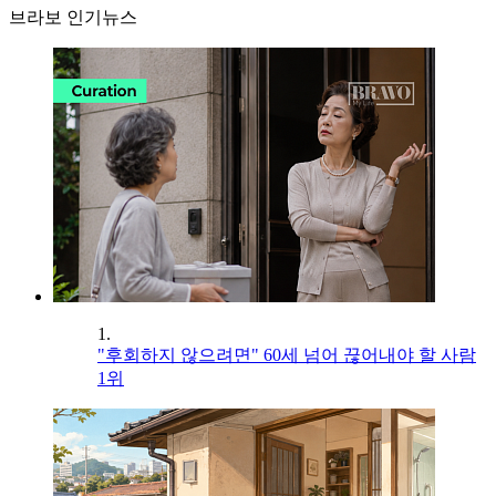
브라보 인기뉴스
1.
"후회하지 않으려면" 60세 넘어 끊어내야 할 사람
1위