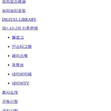
브라보스페셜
브라보리포트
DIGITAL LIBRARY
50+ 시니어 신춘문예
블로그
인스타그램
페이스북
유튜브
네이버카페
네이버TV
회사소개
구독신청
공지사항