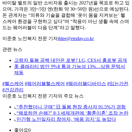
바이탈 벨트의 일반 소비자용 출시는 2027년을 목표로 하고 있
으며, 가격은 3만~5만 엔(한화 약 30~50만 원)선으로 예상된다.
돈 관계자는 “의류와 기술을 결합해 ‘옷이 몸을 지켜보는’ 헬
스케어 환경을 구현하고 싶다”며 “착용이 아닌 생활 속에 스며
드는 웨어러블이 다음 단계”라고 말했다.
이준호 노인복지 전문 기자
jhlee@etoday.co.kr
관련 뉴스
고령자 돌봄 공백 대안은 로봇? LG, CES서 홈로봇 공개
美 클래리티 법안 연내 통과 가능성 13%…상원 문턱서
제동
#헬스케어
#웨어러블헬스케어
#웨러러블디바이스
#입는가전
#건강관리
이준호 노인복지 전문 기자의 주요 뉴스
⌞
“추천했더니 구매” 日 돌봄 현장 종사자 91.5%가 경험
⌞
“해로하면 손해?” 8·3 세제개편에 ‘황혼이혼’ 조장 논란
⌞
민간형 노인일자리 참여자, ‘배움 의지’도 높았다
좋아요
0