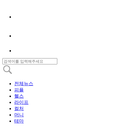
전체뉴스
피플
헬스
라이프
컬처
머니
테마