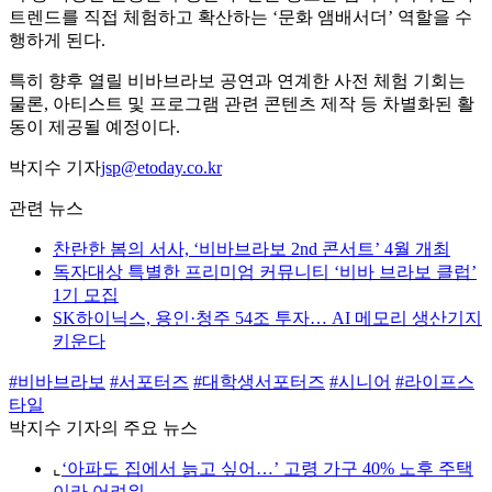
트렌드를 직접 체험하고 확산하는 ‘문화 앰배서더’ 역할을 수
행하게 된다.
특히 향후 열릴 비바브라보 공연과 연계한 사전 체험 기회는
물론, 아티스트 및 프로그램 관련 콘텐츠 제작 등 차별화된 활
동이 제공될 예정이다.
박지수 기자
jsp@etoday.co.kr
관련 뉴스
찬란한 봄의 서사, ‘비바브라보 2nd 콘서트’ 4월 개최
독자대상 특별한 프리미엄 커뮤니티 ‘비바 브라보 클럽’
1기 모집
SK하이닉스, 용인·청주 54조 투자… AI 메모리 생산기지
키운다
#비바브라보
#서포터즈
#대학생서포터즈
#시니어
#라이프스
타일
박지수 기자의 주요 뉴스
⌞
‘아파도 집에서 늙고 싶어…’ 고령 가구 40% 노후 주택
이라 어려워