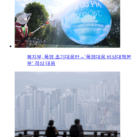
복지부, 폭염 초기대응반→‘폭염대응 비상대책본
부’ 격상 대응