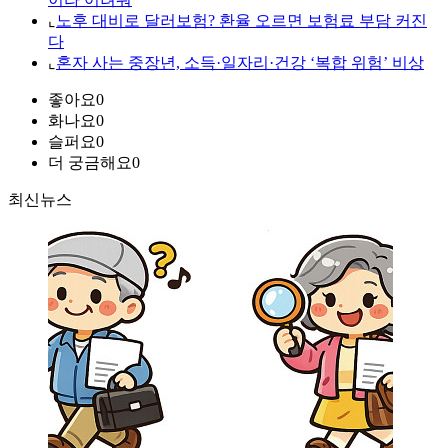
⌞
노후 대비로 달러보험? 환율 오르면 보험료 부담 커진
다
⌞
혼자 사는 중장년, 소득·일자리·건강 ‘복합 위험’ 비상
좋아요
0
화나요
0
슬퍼요
0
더 궁금해요
0
최신뉴스