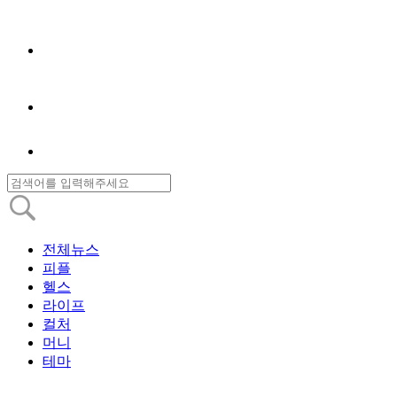
전체뉴스
피플
헬스
라이프
컬처
머니
테마