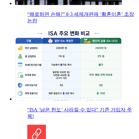
“해로하면 손해?” 8·3 세제개편에 ‘황혼이혼’ 조장
논란
“ISA ‘남은 한도’ 사라질 수 있다” 기존 가입자 주
목!