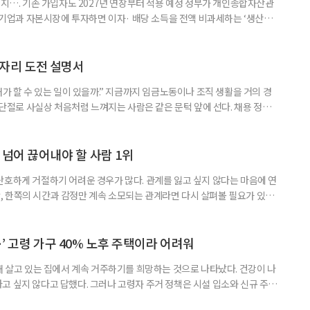
폐지…. 기존 가입자도 2027년 연장부터 적용 예정 정부가 개인종합자산관
내 기업과 자본시장에 투자하면 이자· 배당 소득을 전액 비과세하는 ‘생산적
소득 이하 청년에게는 납입액의 10%를 소득공제 해주는 방안도 추진한다. 다만
 주목해야 한다. 그동안 사용하지 않고 쌓아둔 ISA 납입한도가 사라질 수 있
개편안이 국회 통과 후 그대로 시행된다면 법 시행 전 본
일자리 도전 설명서
내가 할 수 있는 일이 있을까.” 지금까지 임금노동이나 조직 생활을 거의 경
력 단절로 사실상 처음처럼 느껴지는 사람은 같은 문턱 앞에 선다. 채용 정보를
업무 지시, 동료 관계까지 낯설다. 이들에게 필요한 것은 ‘용기를 내라’는 말
밖에 섞여 있는 ‘첫 취업’, ‘경력 단절’ 생산인구가 줄어드는 상황에서 삶의
가 자원이다. 박경하 한국노인인력개발원 선임연구위
 넘어 끊어내야 할 사람 1위
단호하게 거절하기 어려운 경우가 많다. 관계를 잃고 싶지 않다는 마음에 연
 한쪽의 시간과 감정만 계속 소모되는 관계라면 다시 살펴볼 필요가 있다.
연락하거나, 만날 때마다 자신의 이야기만 늘어놓는 사람은 상대를 동등한
 창구로 대할 수 있다. 걱정을 가장해 자존감을 깎아내리고 도움을 당연하
바꾸는 행동도 건강한 관계와는 거리가 멀다. 믿고 털어놓은 개인사나 약점을
’ 고령 가구 40% 노후 주택이라 어려워
재 살고 있는 집에서 계속 거주하기를 희망하는 것으로 나타났다. 건강이 나
고 싶지 않다고 답했다. 그러나 고령자 주거 정책은 시설 입소와 신규 주택
 시행을 계기로 집수리부터 퇴원 후 임시 거처, 방문 돌봄까지 연결하는 주거