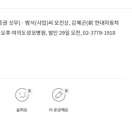
증권 상무)ㆍ범석(사업)씨 모친상, 김혜곤(前 현대자동차
 여의도성모병원, 발인 29일 오전, 02-3779-1918
0
0
슬퍼요
더 궁금해요