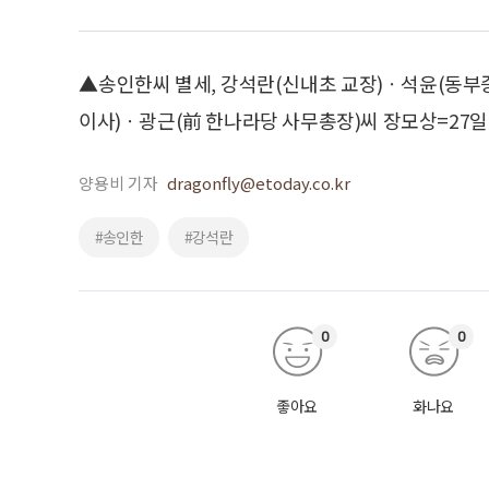
▲송인한씨 별세, 강석란(신내초 교장)ㆍ석윤(동부
이사)ㆍ광근(前 한나라당 사무총장)씨 장모상=27일 오후
양용비 기자
dragonfly@etoday.co.kr
#송인한
#강석란
0
0
좋아요
화나요