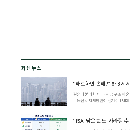
최신 뉴스
“해로하면 손해?” 8·3 세
결혼이 불리한 세금·연금 구조 이혼 
부동산 세제개편안이 실거주 1세대 1
고령 부부에게는 혼인을 유지하는 
세는 개인별로 부과하지만, 1세대 
부가 각자 집 한 채씩을 보유하면 한
“ISA ‘남은 한도’ 사라질 