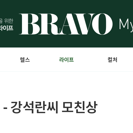
헬스
라이프
컬처
 - 강석란씨 모친상