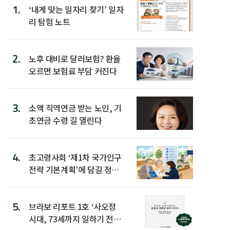
1.
‘내게 맞는 일자리 찾기’ 일자
리 탐험 노트
2.
노후 대비로 달러보험? 환율
오르면 보험료 부담 커진다
3.
소액 직역연금 받는 노인, 기
초연금 수령 길 열린다
4.
초고령사회 ‘제1차 국가인구
전략 기본계획’에 담길 정책
은
5.
브라보 리포트 1호 ‘사오정
시대, 73세까지 일하기 전략’