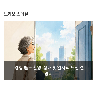
발간
브라보 스페셜
‘경험 無도 환영’ 생애 첫 일자리 도전 설
명서