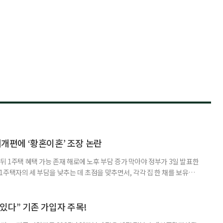
제개편에 ‘황혼이혼’ 조장 논란
뒤 1주택 혜택 가능 존재 해로에 노후 부담 증가 막아야 정부가 3일 발표한
주택자의 세 부담을 낮추는 데 초점을 맞추면서, 각각 집 한 채를 보유한
것보다 이혼이 경제적으로 유리해질 수 있다는 분석이 나온다. 종합부동산
1주택 공제와 세액공제 적용 여부는 부부를 하나의 세대로 묶어 판단한다. 부
 세대가 두 채를 가진 것으로 보지만, 실제 이혼해 주거와 생계를 분
수 있다” 기존 가입자 주목!