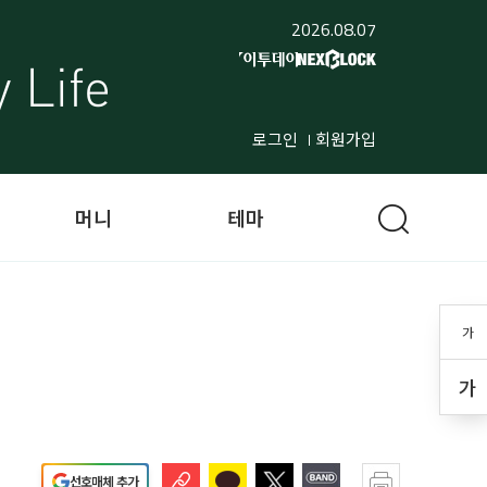
2026.08.07
로그인
회원가입
머니
테마
가
가
선호매체 추가