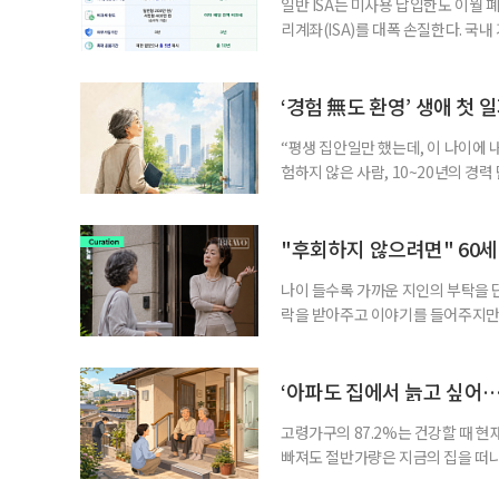
일반 ISA는 미사용 납입한도 이월 
리계좌(ISA)를 대폭 손질한다. 국
금융 ISA’를 새로 만들고, 일정 
기존 ISA 가입자라면 이번 개편안에
기 때문이다. 지난 3일 발표된 세제
‘경험 無도 환영’ 생애 첫 
“평생 집안일만 했는데, 이 나이에 
험하지 않은 사람, 10~20년의 경
찾고 이력서를 쓰는 일부터 출퇴근, 
보다 부담을 낮춘 진입 경로다. 통계 
경험이 풍부한 고령자는 중요한 국
"후회하지 않으려면" 60세
나이 들수록 가까운 지인의 부탁을 
락을 받아주고 이야기를 들어주지만,
평소에는 무심하다가 필요할 때만 
관계가 아닌 편리한 도움이나 감정의
게 여기며, 거절하는 순간 태도를 
‘아파도 집에서 늙고 싶어…
다
고령가구의 87.2%는 건강할 때 현
빠져도 절반가량은 지금의 집을 떠나
공급에 무게가 실려 있다. 통합돌봄