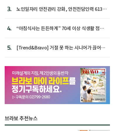
3.
노인일자리 안전관리 강화, 안전전담인력 613명
첫 배치
4.
“아침식사는 든든하게” 70세 이상 식생활 점수
가장 높아
5.
[Trend&Bravo] 거절 못 하는 시니어가 끊어야
할 행동 5
브라보 추천뉴스