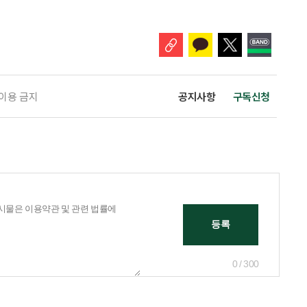
나왔다. 6일 건축공간연구원(AURI)이 발간한 ‘건축과 도시 공간’ 2026년
 고령자 주거-돌봄 협업 체계 구축 방안’ 보고서는 고
 이용 금지
공지사항
구독신청
0 / 300