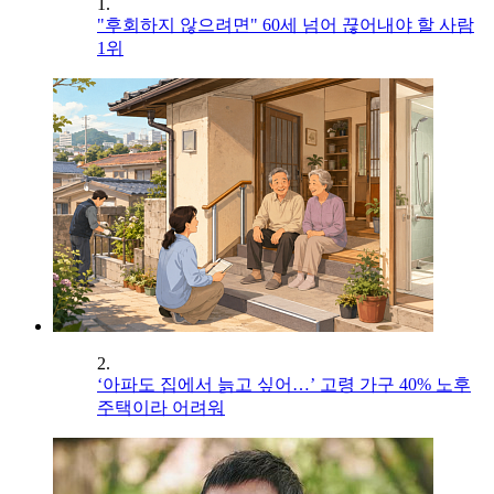
1.
"후회하지 않으려면" 60세 넘어 끊어내야 할 사람
1위
2.
‘아파도 집에서 늙고 싶어…’ 고령 가구 40% 노후
주택이라 어려워