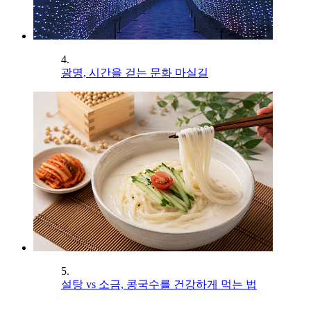
4.
광명, 시간을 걷는 문화 마실길
5.
설탕 vs 소금, 콩국수를 건강하게 먹는 법