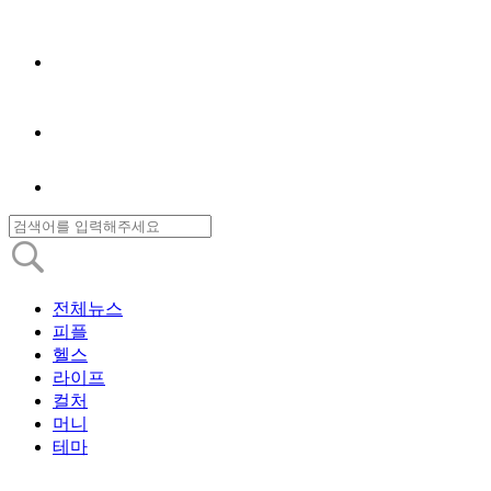
전체뉴스
피플
헬스
라이프
컬처
머니
테마