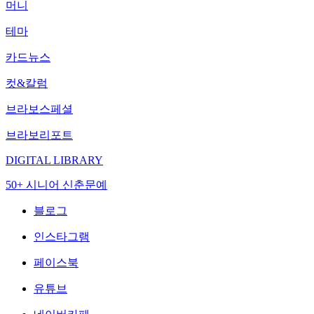
머니
테마
카드뉴스
컷&칼럼
브라보스페셜
브라보리포트
DIGITAL LIBRARY
50+ 시니어 신춘문예
블로그
인스타그램
페이스북
유튜브