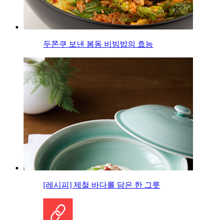
두쫀쿠 보낸 봄동 비빔밥의 효능
[레시피] 제철 바다를 담은 한 그릇