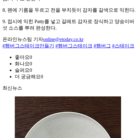
8. 팬에 기름을 두르고 전을 부치듯이 감자를 갈색으로 익힌다.
9. 접시에 익힌 Patty를 넣고 갈레트 감자로 장식하고 양송이버
섯 소스를 뿌려 완성한다.
온라인뉴스팀 기자
online@etoday.co.kr
#햄버그스테이크만들기
#햄버그스테이크
#햄버그
#스테이크
좋아요
0
화나요
0
슬퍼요
0
더 궁금해요
0
최신뉴스