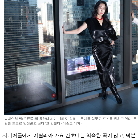
▲백연희 씨(오른쪽)와 윤한나 씨가 산레모·밀라노 무대를 앞두고 포즈를 취하고 있다. 두 
당한 프로로 인정받고 싶다”고 말했다.(이준호 기자)
시니어들에게 이탈리아 가요 칸초네는 익숙한 곡이 많고, 덕분