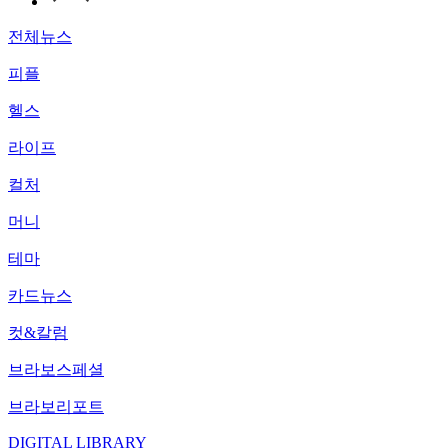
전체뉴스
피플
헬스
라이프
컬처
머니
테마
카드뉴스
컷&칼럼
브라보스페셜
브라보리포트
DIGITAL LIBRARY