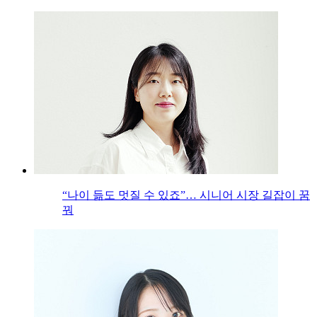
“나이 듦도 멋질 수 있죠”… 시니어 시장 길잡이 꿈
꿔