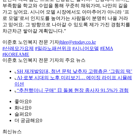
부족함을 학교와 수업을 통해 꾸준히 채워가며, 나만의 길을
가고 싶어요. 시니어 모델 시장에서도 아마추어가 아니라 ‘프
로 모델’로서 인지도를 높여가는 사람들이 분명히 나올 거라
고 믿어요. 그 방향으로 나아갈 수 있도록 제가 가진 경험치를
차근차근 쌓아갈 계획입니다.”
이준호 노인복지 전문 기자
jhlee@etoday.co.kr
#산레모가요제
#밀라노패션위크
#시니어모델
#EMA
#KOREAME
이준호 노인복지 전문 기자의 주요 뉴스
⌞
SH 재개발임대, 청년 문턱 낮추자 고령층은 ‘그림의 떡’
⌞
AI·로봇 시대의 노후 미리보기… 에이징 라이프 시뮬레
이션
⌞
“추천했더니 구매” 日 돌봄 현장 종사자 91.5%가 경험
좋아요
0
화나요
0
슬퍼요
0
더 궁금해요
0
최신뉴스