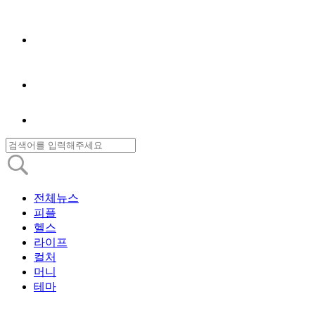
전체뉴스
피플
헬스
라이프
컬처
머니
테마