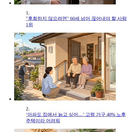
1.
"후회하지 않으려면" 60세 넘어 끊어내야 할 사람
1위
2.
‘아파도 집에서 늙고 싶어…’ 고령 가구 40% 노후
주택이라 어려워