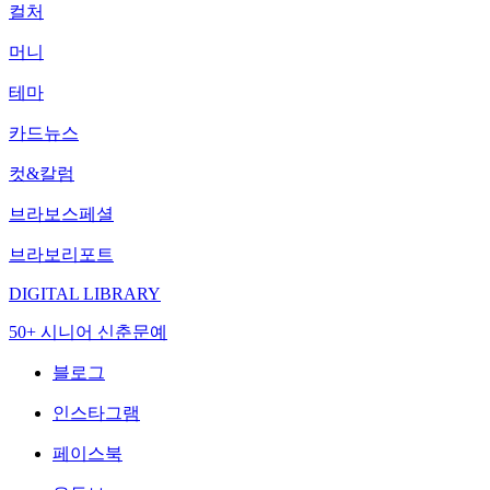
컬처
머니
테마
카드뉴스
컷&칼럼
브라보스페셜
브라보리포트
DIGITAL LIBRARY
50+ 시니어 신춘문예
블로그
인스타그램
페이스북