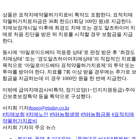
상품은 표적치매약물허가치료비 특약도 포함한다. 표적치매
약물허가치료자금은 36회 한도(1회당 100만 원)로 지급한다.
치매보장개시일 이후에 최경도 치매 또는 경도 알츠하이머 치
매로 처음 진단을 받은 뒤 치료를 시작할 경우 보험금을 지급
한다.
동시에 ‘아밀로이드베타 적응증 상태’로 판정 받은 후 ‘최경도
치매상태’ 또는 ‘경도알츠하이머치매상태’의 직접적인 치료를
목적으로 ‘아밀로이드베타 표적약물허가치료제’의 투약 또는
투여를 받아야 한다. 치료를 7회 이상 받을 경우에는 추가로 보
험금을 지급하는데 이 경우 1000만 원을 한 번에 지급한다.
이밖에 급여치매검사비특약, 장기요양(1~인지지원등급) 주야
간보호보장특약 등을 특약으로 구성했다.
서지희 기자
jhsseo@etoday.co.kr
#치매보험
#치매노인
#NH농협생명
#NH농협금융
#표적치매
약물허가치료비
서지희 기자의 주요 뉴스
⌞
복지부, 폭염 초기대응반→‘폭염대응 비상대책본부’ 격