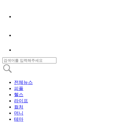
전체뉴스
피플
헬스
라이프
컬처
머니
테마