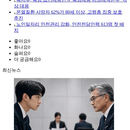
상 대응
⌞
온열질환 사망자 62%가 80세 이상, 고령층 집중 보호
추진
⌞
노인일자리 안전관리 강화, 안전전담인력 613명 첫 배
치
좋아요
0
화나요
0
슬퍼요
0
더 궁금해요
0
최신뉴스