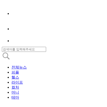
전체뉴스
피플
헬스
라이프
컬처
머니
테마