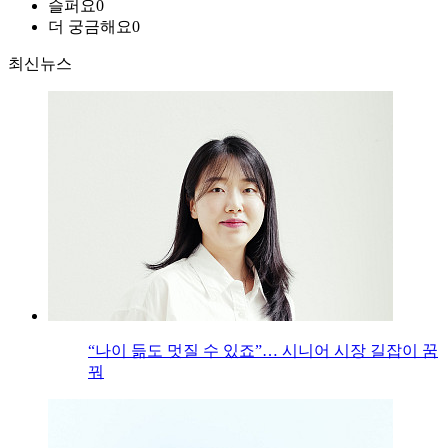
슬퍼요
0
더 궁금해요
0
최신뉴스
“나이 듦도 멋질 수 있죠”… 시니어 시장 길잡이 꿈
꿔