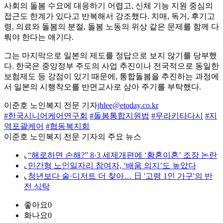
사회의 돌봄 수요에 대응하기 어렵고, 신체 기능 지원 중심의
접근도 한계가 있다고 반복해서 강조했다. 치매, 독거, 후기고
령, 의료와 돌봄의 분절, 돌봄 노동의 위상 같은 문제를 함께 다
뤄야 한다는 얘기다.
그는 마지막으로 일본의 제도를 정답으로 보지 않기를 당부했
다. 한국은 중앙정부 주도의 사업 추진이나 전국적으로 동일한
보험제도 등 강점이 있기 때문에, 통합돌봄을 추진하는 과정에
서 일본의 시행착오를 반면교사로 삼아 주기를 부탁했다.
이준호 노인복지 전문 기자
jhlee@etoday.co.kr
#한국시니어케어연구회
#돌봄통합지원법
#무라키타다시
#지
역포괄케어
#협동복지회
이준호 노인복지 전문 기자의 주요 뉴스
⌞
“해로하면 손해?” 8·3 세제개편에 ‘황혼이혼’ 조장 논란
⌞
민간형 노인일자리 참여자, ‘배움 의지’도 높았다
⌞
청년보다 술·디저트 더 찾아… 日 '고령 1인 가구'의 반
전 식탁
좋아요
0
화나요
0