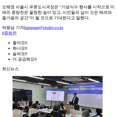
오해영 서울시 푸른도시국장은 “기념식수 행사를 시작으로 미
래의 중랑천은 울창한 숲이 있고, 시민들의 삶이 깃든 배려와
즐거움의 공간”이 될 것으로 기대된다고 말했다.
박용남 기자
bangnam@etoday.co.kr
#중랑천
좋아요
0
화나요
0
슬퍼요
0
더 궁금해요
0
최신뉴스