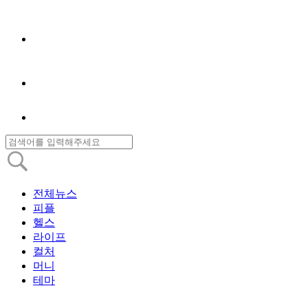
전체뉴스
피플
헬스
라이프
컬처
머니
테마