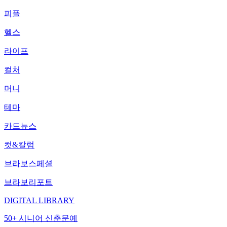
피플
헬스
라이프
컬처
머니
테마
카드뉴스
컷&칼럼
브라보스페셜
브라보리포트
DIGITAL LIBRARY
50+ 시니어 신춘문예