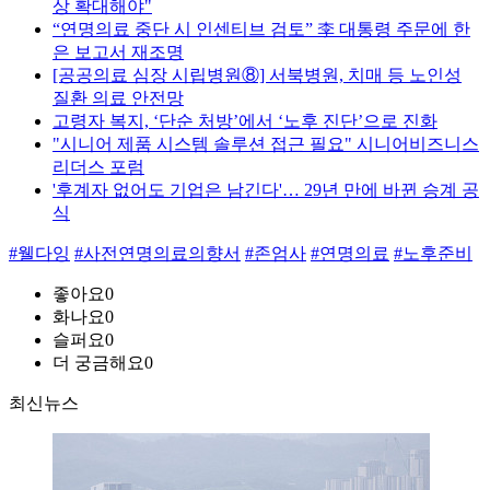
상 확대해야"
“연명의료 중단 시 인센티브 검토” 李 대통령 주문에 한
은 보고서 재조명
[공공의료 심장 시립병원⑧] 서북병원, 치매 등 노인성
질환 의료 안전망
고령자 복지, ‘단순 처방’에서 ‘노후 진단’으로 진화
"시니어 제품 시스템 솔루션 접근 필요" 시니어비즈니스
리더스 포럼
'후계자 없어도 기업은 남긴다'… 29년 만에 바뀐 승계 공
식
#웰다잉
#사전연명의료의향서
#존엄사
#연명의료
#노후준비
좋아요
0
화나요
0
슬퍼요
0
더 궁금해요
0
최신뉴스