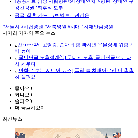
[공공의료 심장 시립병원⑤] 장애인치과병원, 장애인 구
강건강권 ‘최후의 보루’
공급 '최후 카드' 그린벨트⋯관건은
#서울시
#시립병원
#서북병원
#치매
#치매안심병원
서지희 기자의 주요 뉴스
⌞
만 65~74세 고령층, 손아귀 힘 빠지면 우울장애 위험 7
배 높아
⌞
[국민연금 노후설계①] 무너진 노후, 국민연금으로 다
시 세우다
⌞
[만화로 보는 시니어 뉴스] 폭염 속 치매어르신 더 촘촘
히 살펴요
좋아요
0
화나요
0
슬퍼요
0
더 궁금해요
0
최신뉴스