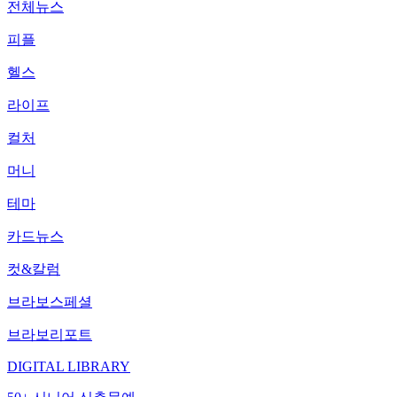
전체뉴스
피플
헬스
라이프
컬처
머니
테마
카드뉴스
컷&칼럼
브라보스페셜
브라보리포트
DIGITAL LIBRARY