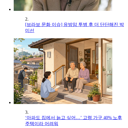
2.
[브라보 문화 이슈] 유방암 투병 후 더 단단해진 박
미선
3.
‘아파도 집에서 늙고 싶어…’ 고령 가구 40% 노후
주택이라 어려워