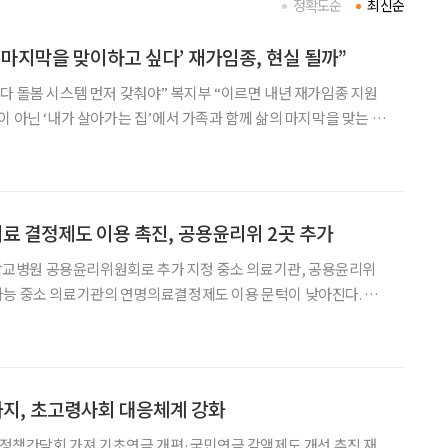
정확도순
최신순
서 마지막을 맞이하고 싶다’ 재가임종, 현실 될까”
먼저 갖춰야” 복지부 “이르면 내년 재가임종 지원
이 필요하다는 목소리가 나왔다. 14일 서울 여의도 국회의
 의원 주최로 열린 ‘재가임종 지
 결정제도 이용 촉진, 공용윤리위 2곳 추가
병원 공용윤리위원회로 추가 지정 중소 의료기관, 공용윤리위
아진다. 보
원과 경북대학교병원을 공용의료기관윤리위원회(이하 공용윤리
 6일 밝혔다. ‘호스피스·완화의료 및 임종과정에 있는 환자의 연명
지, 초고령사회 대응체계 강화
개편·국민연금 감액제도 개선 추진 재