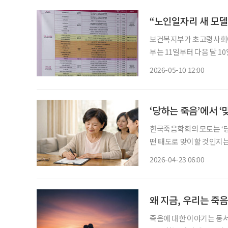
“노인일자리 새 모델
보건복지부가 초고령사회에 대
부는 11일부터 다음 달 
기관 등을 대상으로 ‘202
2026-05-10 12:00
일 밝혔다. 이번
‘당하는 죽음’에서 
한국죽음학회의 모토는 ‘당
떤 태도로 맞이할 것인지는
흔히 ‘웰다잉(Well-dy
2026-04-23 06:00
의료의향서다. 사전연명의
왜 지금, 우리는 죽
죽음에 대한 이야기는 동