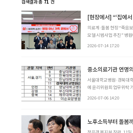
검색결과 총
71
건
[현장에서] “‘집에
의료계·돌봄 현장 “죽음보다 돌봄 시스템 
모델 시범사업 추진” 병원이 아닌 ‘내가 살아가는 집’에서 가족과 함께 삶의 마지막을 맞는 ‘재
가임종’. 국가 차원의 지원체계 구축
2026-07-14 17:20
원회관에서 한지아 국민의힘
중소의료기관 연명의료
서울대학교병원·경북대학교
에 윤리위원회 업무위탁 가능 중소 의료기관의 연명의료결정제도 이용 문턱이 낮
건복지부는 서울대학교병
2026-07-06 14:20
위원회)로 추가 지정한다고
의료결정에
노후소득부터 돌봄까
정은경 복지부 장관, 11일 정책간담회 가져 기초연금 