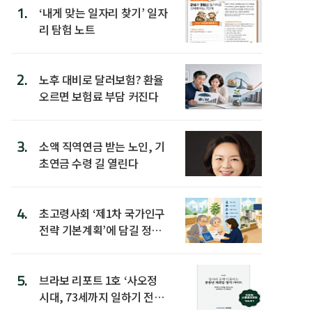
1.
‘내게 맞는 일자리 찾기’ 일자
리 탐험 노트
2.
노후 대비로 달러보험? 환율
오르면 보험료 부담 커진다
3.
소액 직역연금 받는 노인, 기
초연금 수령 길 열린다
4.
초고령사회 ‘제1차 국가인구
전략 기본계획’에 담길 정책
은
5.
브라보 리포트 1호 ‘사오정
시대, 73세까지 일하기 전략’