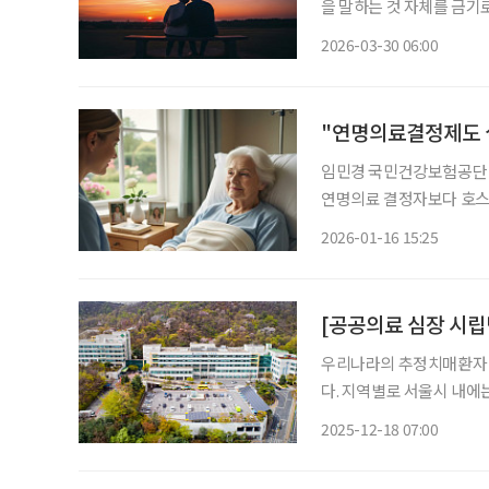
을 말하는 것 자체를 금기
엿볼 수 있다. 서양이 상
2026-03-30 06:00
였다. 하지만 최근 ‘죽음’
"연명의료결정제도 
임민경 국민건강보험공단 
연명의료 결정자보다 호스피
핍증 등으로 규정 연명의료결정제도의 실효성을 높이기 위해서는 호스피스 이용 대상을 확대
2026-01-16 15:25
[공공의료 심장 시립
우리나라의 추정치매환자 수
다. 지역별로 서울시 내에는
로 노인성 질환에 대한 의
2025-12-18 07:00
환자를 위한 공공의료 거