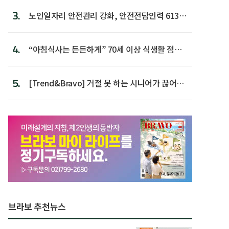
3.
노인일자리 안전관리 강화, 안전전담인력 613명
첫 배치
4.
“아침식사는 든든하게” 70세 이상 식생활 점수
가장 높아
5.
[Trend&Bravo] 거절 못 하는 시니어가 끊어야
할 행동 5
브라보 추천뉴스