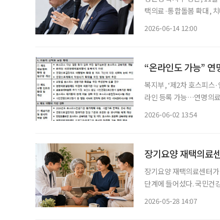
택의료·통합돌봄 확대, 치
종 지원체계 마련 정은경 보건복지부 장관이 정부 출범 1주년을 맞아 정책 성과와 향후 과제
2026-06-14 12:00
를 제시했다. 핵심은 노후
“온라인도 가능” 연
복지부, ‘제2차 호스피스
라인 등록 가능…연명의료
기심부전 호스피스 교육자료 개발 앞으로 사전연명의료 등록 과정이 지
2026-06-02 13:54
보건복지부에 따르면 이
장기요양 재택의료센터
장기요양 재택의료센터가 전
단계에 들어섰다. 국민건강
체계 개편 연구’ 용역을 
2026-05-28 14:07