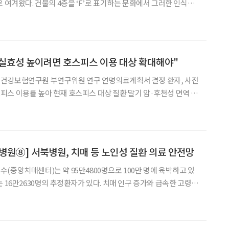
로 여겨왔다. 건물의 4층을 ‘F’로 표기하는 문화에서 그러한 인식을
대적으로 개방적이긴 했지만, 죽음은 여전히 쉽게 꺼내기 어려운 화제
은 그 자체보다 ‘웰다잉(Well-dying)’
실효성 높이려면 호스피스 이용 대상 확대해야"
건강보험연구원 부연구위원 연구 연명의료계획서 결정 환자, 사전
스 이용률 높아 현재 호스피스 대상 질환 말기 암·후천성 면역 결
하는 등 제도 개선이 필요하다는 분석이 나왔다. 임민경 국민건강보험공단 건강보험연구
병원⑧] 서북병원, 치매 등 노인성 질환 의료 안전망
(중앙치매센터)는 약 95만4800명으로 100만 명에 육박하고 있
 16만2630명의 추정환자가 있다. 치매 인구 증가와 급속한 고령화
료 수요가 커지고 있는 가운데, 서울특별시 서북병원이 치매와 고령
점으로 주목받고 있다. 결핵전문병원으로 출발한 서북병원은