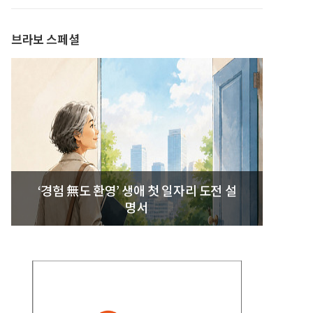
발간
브라보 스페셜
‘경험 無도 환영’ 생애 첫 일자리 도전 설
명서