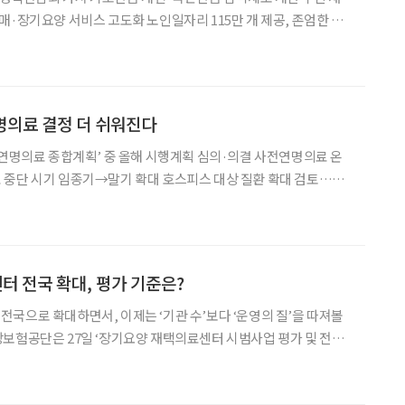
매·장기요양 서비스 고도화 노인일자리 115만 개 제공, 존엄한 임
소득 보장 강화와 지역사회 통합돌봄 확대, 장
명의료 결정 더 쉬워진다
·연명의료 종합계획’ 중 올해 시행계획 심의·의결 사전연명의료 온
 중단 시기 임종기→말기 확대 호스피스 대상 질환 확대 검토…말
금보다 쉬워진다. 2일
날 열린 국가호스피스연명의료위원회에서 사전연명의료 온라인
 전국 확대, 평가 기준은?
국으로 확대하면서, 이제는 ‘기관 수’보다 ‘운영의 질’을 따져볼
보험공단은 27일 ‘장기요양 재택의료센터 시범사업 평가 및 전달
재공고했다. 이번 연구 목적은 시범사업 평가를 통해 유사사업과의 정
합성을 검토하고, 전달체계 개선과 본사업 도입 방안을 마련하는 데 있다. 장기요