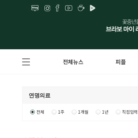
전체뉴스
피플
전체
1주
1개월
1년
직접입력