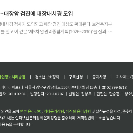
스 파리) △2026년 5월 소비자물가동향 △국민주권정부 출
대⋯대장암 검진에 대장내시경 도입
시경 검사가 도입되고 폐암 검진 대상도 확대된다. 보건복지부
 열고 이 같은 ‘제5차 암관리종합계획(2026~2030)’을 심의·의
장암(40.3%) 검진에 대장내시경 검사를 도입한
개인정보처리방침
ㅣ
청소년보호정책
ㅣ
구독신청
ㅣ
공지사항
ㅣ
기사제보/
이 라이프) ㅣ 서울시 강남구 강남대로 556 이투데이빌딩 15층 ㅣ ☎ 02)799-6713
 : 2014.02.04 ㅣ 발행일자 : 2014.02.07 ㅣ 발행인 : 김상우 ㅣ 편집인 : 한승훈 ㅣ
 의견을 모아
언론 윤리강령
,
기자윤리강령
,
임직원 윤리강령
및 실천규정을 제정, 준수하
츠(기사)는 인터넷신문위원회 윤리강령을 준수하며, 저작권법의 보호를 받습니다.
 이용 등을 금지합니다.