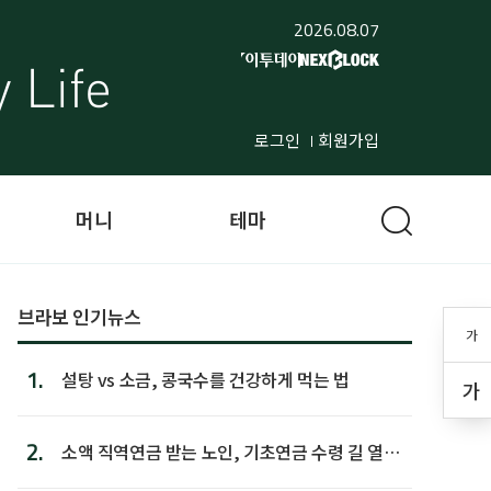
2026.08.07
로그인
회원가입
머니
테마
브라보 인기뉴스
가
1.
설탕 vs 소금, 콩국수를 건강하게 먹는 법
가
2.
소액 직역연금 받는 노인, 기초연금 수령 길 열린
다