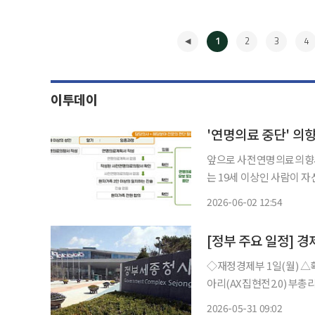
1
2
3
4
이투데이
'연명의료 중단' 의
앞으로 사전연명의료의향
는 19세 이상인 사람이 
다. 보건복지부는 2일 이형훈 2차관 주재로 국가호스피스연명의료위원회를 열어 ‘제2차 호스
2026-06-02 12:54
피스·연명의료 종합계획(20
◀
[정부 주요 일정] 경
◇재정경제부 1일(월) △확대간부회의 개최 △2026년 4월 온라인쇼핑동향 △재경부 AI 동
아리(AX집현전2.0) 부총리 오
총리 10:00(국무회의) △재경부 2차관 2026년 OECD 각료이사회 및 한국경제 설명회(프랑
2026-05-31 09:02