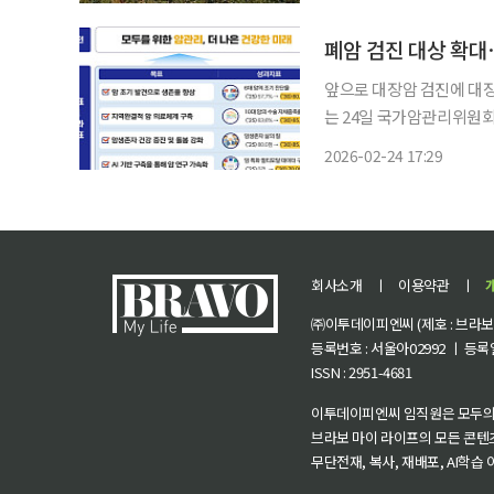
폐암 검진 대상 확
앞으로 대장암 검진에 대장내
는 24일 국가암관리위원회를
결했다. 이번 계획의 핵심은 과학적 근거에 기반을 둔 국가암검진 고도화다. 먼저 주요 6대 암
2026-02-24 17:29
중 수검률이 가장 낮은 대
회사소개
ㅣ
이용약관
ㅣ
㈜이투데이피엔씨 (제호 : 브라보 마
등록번호 : 서울아02992 ㅣ 등록일자
ISSN : 2951-4681
이투데이피엔씨 임직원은 모두의
브라보 마이 라이프의 모든 콘텐
무단전재, 복사, 재배포, AI학습