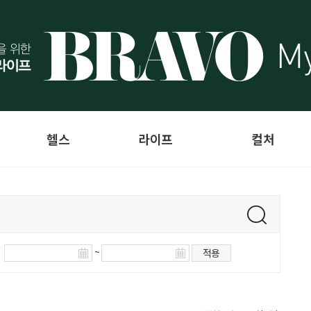
헬스
라이프
컬처
~
적용