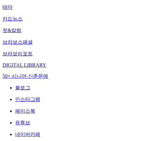
테마
카드뉴스
컷&칼럼
브라보스페셜
브라보리포트
DIGITAL LIBRARY
50+ 시니어 신춘문예
블로그
인스타그램
페이스북
유튜브
네이버카페