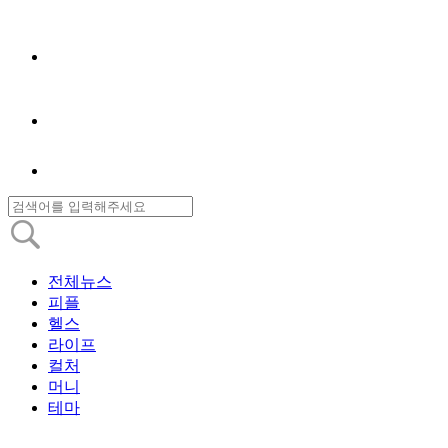
전체뉴스
피플
헬스
라이프
컬처
머니
테마