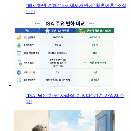
“해로하면 손해?” 8·3 세제개편에 ‘황혼이혼’ 조장
논란
“ISA ‘남은 한도’ 사라질 수 있다” 기존 가입자 주
목!