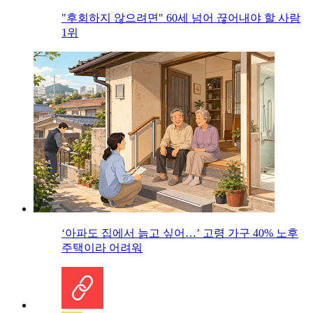
"후회하지 않으려면" 60세 넘어 끊어내야 할 사람
1위
‘아파도 집에서 늙고 싶어…’ 고령 가구 40% 노후
주택이라 어려워