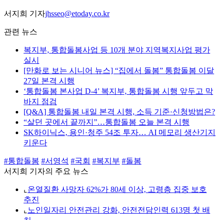
서지희 기자
jhsseo@etoday.co.kr
관련 뉴스
복지부, 통합돌봄사업 등 10개 분야 지역복지사업 평가
실시
[만화로 보는 시니어 뉴스] “집에서 돌봄” 통합돌봄 이달
27일 본격 시행
‘통합돌봄 본사업 D-4’ 복지부, 통합돌봄 시행 앞두고 막
바지 점검
[Q&A] 통합돌봄 내일 본격 시행, 소득 기준·신청방법은?
“살던 곳에서 끝까지”…통합돌봄 오늘 본격 시행
SK하이닉스, 용인·청주 54조 투자… AI 메모리 생산기지
키운다
#통합돌봄
#서영석
#국회
#복지부
#돌봄
서지희 기자의 주요 뉴스
⌞
온열질환 사망자 62%가 80세 이상, 고령층 집중 보호
추진
⌞
노인일자리 안전관리 강화, 안전전담인력 613명 첫 배