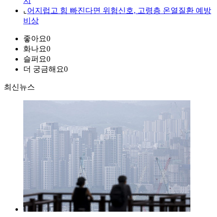
치
⌞
어지럽고 힘 빠진다면 위험신호, 고령층 온열질환 예방
비상
좋아요
0
화나요
0
슬퍼요
0
더 궁금해요
0
최신뉴스