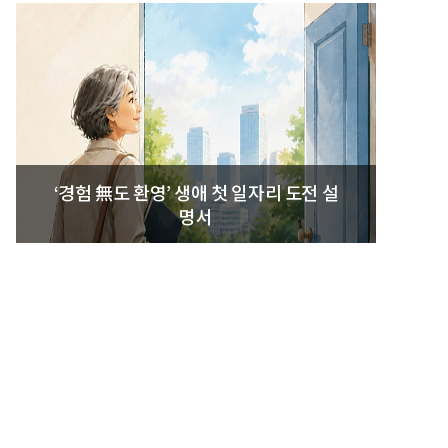
‘경험 無도 환영’ 생애 첫 일자리 도전 설
명서