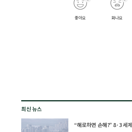
좋아요
화나요
최신 뉴스
“해로하면 손해?” 8·3 세