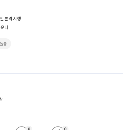
다
시
7일 본격 시행
키운다
#돌봄
진
상
0
0