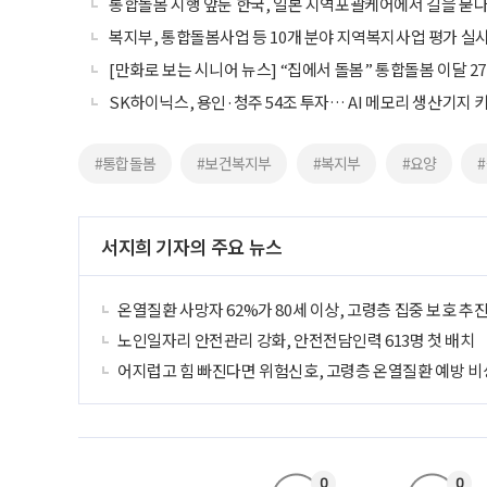
통합돌봄 시행 앞둔 한국, 일본 지역포괄케어에서 길을 묻
복지부, 통합돌봄사업 등 10개 분야 지역복지사업 평가 실
[만화로 보는 시니어 뉴스] “집에서 돌봄” 통합돌봄 이달 2
SK하이닉스, 용인·청주 54조 투자… AI 메모리 생산기지 
#통합돌봄
#보건복지부
#복지부
#요양
서지희 기자의 주요 뉴스
온열질환 사망자 62%가 80세 이상, 고령층 집중 보호 추
노인일자리 안전관리 강화, 안전전담인력 613명 첫 배치
어지럽고 힘 빠진다면 위험신호, 고령층 온열질환 예방 비
0
0